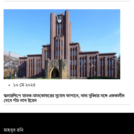
১০ মে ২০২৫
স্কলারশিপে স্নাতক-স্নাতকোত্তরের সুযোগ জাপানে, নানা সুবিধার সঙ্গে এককালীন
দেবে পাঁচ লাখ ইয়েন
সম্পাদক:
মাহবুব রনি