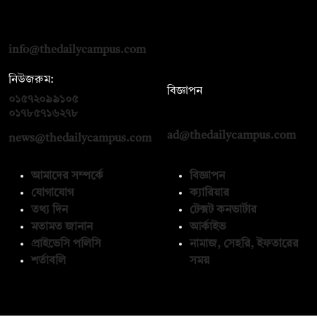
দ্য ডেইলি ক্যাম্পাস, দ্বিতীয় তলা, হাসান হোল্ডিংস, ৫২/১ নিউ ইস্কাটন
রোড, ঢাকা ১০০০
info@thedailycampus.com
নিউজরুম:
বিজ্ঞাপন
০১৫৭২০৯৯১০৫
,
০১৭১২১৩৬৫৯৩
০১৭৮৫৭১৬২৭৮
ad@thedailycampus.com
news@thedailycampus.com
আমাদের সম্পর্কে
বিজ্ঞাপন
যোগাযোগ
ক্যারিয়ার
তথ্য দিন
টেক্সট কনভার্টার
মতামত জানান
আর্কাইভ
প্রাইভেসি পলিসি
নামাজ, সেহরি, ইফতারের
শর্তাবলি
সময়
অনুসরণ করুন