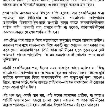
আবেগও ছিল। শৈশবের মক্তব, কোরআনের শিক্ষা, এমনকি নিজের
নামের মধ্যেও ‘ইসলাম’ রয়েছে। এ নিয়ে কিছুটা আবেগ তাঁর ছিল।
শেষ পর্যন্ত নজরুল গান লিখতে রাজি হলেও, এর রেকর্ডিংয়ের জন্য
প্রয়োজন ছিল বিনিয়োগ ও সরঞ্জামের। গ্রামোফোন কোম্পানির
তৎকালীন রিহার্সেল-ইন-চার্জ ভগবতী বাবুর কাছে আব্বাসউদ্দীনকে
পাঠান কবি। ভগবতী বাবু প্রথমে রাজি না হলেও, আব্বাসউদ্দীনের
ক্রমাগত অনুরোধে শেষ পর্যন্ত রাজি হন।
এক ঠোঙা পান আর চা নিয়ে নজরুলকে অনুরোধ করেন আব্বাস উদ্দীন।
নজরুল পান মুখে খাতা–কলম নিয়ে একটি ঘরে ঢোকেন এবং দরজা বন্ধ
করে দেন। আধাঘণ্টা পর, তিনি আব্বাসউদ্দীনের হাতে তুলে দেন সেই
কালজয়ী গানের পাণ্ডুলিপি—‘ও মন রমজানের ঐ রোজার শেষে এলো
খুশির ঈদ’।
গানটি রেকর্ডিংয়ের পর, ঈদের সময় বাজারে আসে অ্যালবাম। কিন্তু
গ্রামোফোন কোম্পানি তখনও শঙ্কিত ছিল এর সাফল্য নিয়ে। ঈদের ছুটি
কাটিয়ে কলকাতায় ফিরে আব্বাসউদ্দীন এক অভূতপূর্ব দৃশ্য দেখেন।
ট্রামে, গড়ের মাঠে, সর্বত্র বাজছে সেই গান—‘ও মন রমজানের ঐ রোজার
শেষে এলো খুশির ঈদ’।
এই গান শুধু একটি গান নয়, এটি ঈদের আনন্দের প্রতীক, যা আজও
প্রতিটি মুসলমানের হৃদয়ে দোলা দেয়। নজরুল ও আব্বাসউদ্দীনের
অক্লান্ত পরিশ্রমে সৃষ্টি হওয়া এই গান, ঈদের চিরন্তন সঙ্গী হয়ে থাকবে।