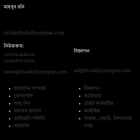
মাহবুব রনি
দ্য ডেইলি ক্যাম্পাস, দ্বিতীয় তলা, হাসান হোল্ডিংস, ৫২/১ নিউ ইস্কাটন
রোড, ঢাকা ১০০০
info@thedailycampus.com
নিউজরুম:
বিজ্ঞাপন
০১৫৭২০৯৯১০৫
,
০১৭১২১৩৬৫৯৩
০১৭৮৫৭১৬২৭৮
ad@thedailycampus.com
news@thedailycampus.com
আমাদের সম্পর্কে
বিজ্ঞাপন
যোগাযোগ
ক্যারিয়ার
তথ্য দিন
টেক্সট কনভার্টার
মতামত জানান
আর্কাইভ
প্রাইভেসি পলিসি
নামাজ, সেহরি, ইফতারের
শর্তাবলি
সময়