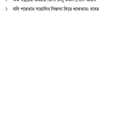
এক বছরের ওমরাহ ভিসা চালু করল সৌদি আরব
যদি পারতাম সারাদিন সিজদা দিয়ে থাকতাম: বাবর