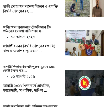
হাজী মোহাম্মদ দানেশ বিজ্ঞান ও প্রযুক্তি
বিশ্ববিদ্যালয়ের (হা…
জাবির খাল পুনঃখননে টেকনিক্যাল টিম
পাঠানোর ঘোষণা পানিসম্পদ ম…
০৬ আগস্ট ২০২৬
‎‎জাহাঙ্গীরনগর বিশ্ববিদ্যালয়ের (জাবি)
খাল ও জলাশয় পুনঃখনন…
আগামী শিক্ষাবর্ষের পাঠ্যপুস্তক মুদ্রণে ৯৪৮
কোটি টাকার ব্যয় …
০৬ আগস্ট ২০২৬
আগামী ২০২৭ শিক্ষাবর্ষে প্রাথমিক,
ইবতেদায়ি, মাধ্যমিক, দাখিল …
জুলাই তথ্যচিত্রের ত্রুটি, মুক্তিযুদ্ধ মন্ত্রণালয়ের