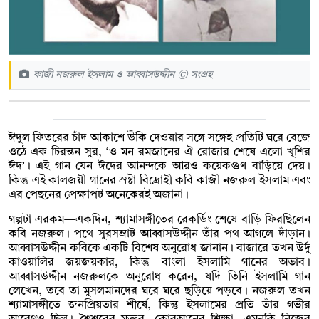
কাজী নজরুল ইসলাম ও আব্বাসউদ্দীন © সংগ্রহ
ঈদুল ফিতরের চাঁদ আকাশে উঁকি দেওয়ার সঙ্গে সঙ্গেই প্রতিটি ঘরে বেজে
ওঠে এক চিরন্তন সুর, ‘ও মন রমজানের ঐ রোজার শেষে এলো খুশির
ঈদ’। এই গান যেন ঈদের আনন্দকে আরও কয়েকগুণ বাড়িয়ে দেয়।
কিন্তু এই কালজয়ী গানের স্রষ্টা বিদ্রোহী কবি কাজী নজরুল ইসলাম এবং
এর পেছনের প্রেক্ষাপট অনেকেরই অজানা।
গল্পটা এরকম—একদিন, শ্যামাসঙ্গীতের রেকর্ডিং শেষে বাড়ি ফিরছিলেন
কবি নজরুল। পথে সুরসম্রাট আব্বাসউদ্দীন তাঁর পথ আগলে দাঁড়ান।
আব্বাসউদ্দীন কবিকে একটি বিশেষ অনুরোধ জানান। বাজারে তখন উর্দু
কাওয়ালির জয়জয়কার, কিন্তু বাংলা ইসলামি গানের অভাব।
আব্বাসউদ্দীন নজরুলকে অনুরোধ করেন, যদি তিনি ইসলামি গান
লেখেন, তবে তা মুসলমানদের ঘরে ঘরে ছড়িয়ে পড়বে। নজরুল তখন
শ্যামাসঙ্গীতে জনপ্রিয়তার শীর্ষে, কিন্তু ইসলামের প্রতি তাঁর গভীর