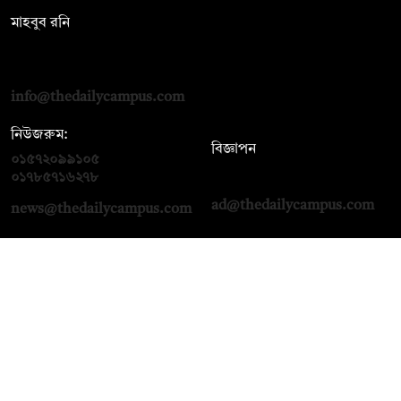
মাহবুব রনি
দ্য ডেইলি ক্যাম্পাস, দ্বিতীয় তলা, হাসান হোল্ডিংস, ৫২/১ নিউ ইস্কাটন
রোড, ঢাকা ১০০০
info@thedailycampus.com
নিউজরুম:
বিজ্ঞাপন
০১৫৭২০৯৯১০৫
,
০১৭১২১৩৬৫৯৩
০১৭৮৫৭১৬২৭৮
ad@thedailycampus.com
news@thedailycampus.com
আমাদের সম্পর্কে
বিজ্ঞাপন
যোগাযোগ
ক্যারিয়ার
তথ্য দিন
টেক্সট কনভার্টার
মতামত জানান
আর্কাইভ
প্রাইভেসি পলিসি
নামাজ, সেহরি, ইফতারের
শর্তাবলি
সময়