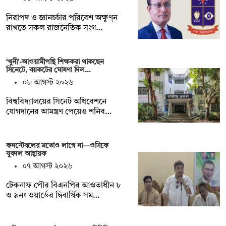
নিরাপদ ও জ্ঞানচর্চার পরিবেশ অক্ষুণ্ন
রাখতে সকল রাজনৈতিক সংগ…
‘খুনী’-আওয়ামীপন্থি শিক্ষকরা থাকছেন
সিনেটে, বয়কটের ঘোষণা দিল…
০৮ আগস্ট ২০২৬
বিশ্ববিদ্যালয়ের সিনেট অধিবেশনে
যোগদানের আমন্ত্রণ পেয়েও শনিব…
কনস্টেবলের মতোও লাগে না—ওসিকে
যুবদল আহ্বায়ক
০৭ আগস্ট ২০২৬
টেকনাফ পৌর বিএনপির আওতাধীন ৮
ও ৯নং ওয়ার্ডের দ্বিবার্ষিক সম…