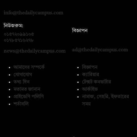
রোড, ঢাকা ১০০০
info@thedailycampus.com
নিউজরুম:
বিজ্ঞাপন
০১৫৭২০৯৯১০৫
,
০১৭১২১৩৬৫৯৩
০১৭৮৫৭১৬২৭৮
ad@thedailycampus.com
news@thedailycampus.com
আমাদের সম্পর্কে
বিজ্ঞাপন
যোগাযোগ
ক্যারিয়ার
তথ্য দিন
টেক্সট কনভার্টার
মতামত জানান
আর্কাইভ
প্রাইভেসি পলিসি
নামাজ, সেহরি, ইফতারের
শর্তাবলি
সময়
অনুসরণ করুন