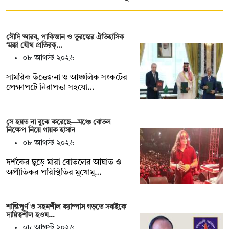
সৌদি আরব, পাকিস্তান ও তুরস্কের ঐতিহাসিক
‘মক্কা যৌথ প্রতিরক্…
০৮ আগস্ট ২০২৬
সামরিক উত্তেজনা ও আঞ্চলিক সংকটের
প্রেক্ষাপটে নিরাপত্তা সহযো…
সে হয়ত না ‍বুঝে করেছে—মঞ্চে বোতল
নিক্ষেপ নিয়ে গায়ক হাসান
০৮ আগস্ট ২০২৬
দর্শকের ছুড়ে মারা বোতলের আঘাত ও
অপ্রীতিকর পরিস্থিতির মুখোমু…
শান্তিপূর্ণ ও সহনশীল ক্যাম্পাস গড়তে সবাইকে
দায়িত্বশীল হওয…
০৮ আগস্ট ২০২৬