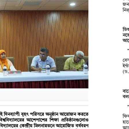
জন
নির
ডি
নভে
আয়
বেস
ইন্
(ড
বার
বল
 দুই দিনব্যাপী বৃহৎ পরিসরে অনুষ্ঠান আয়োজন করতে
ফিফ
শ্ববিদ্যালয়ের আশেপাশের শিক্ষা প্রতিষ্ঠানগুলোও
হা
ববিদ্যালয়ের কেন্দ্রীয় মিলনায়তনে আয়োজিত বর্ষবরণ
আড়