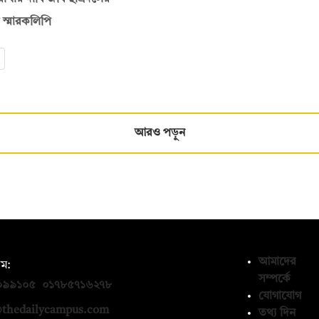
 স্মারকলিপি
আরও পড়ুন
আমাদের
ম:
সম্পর্কে
০৯৯১০৫
,
০১৭৮৫৭১৬২৭৮
যোগাযোগ
thedailycampus.com
তথ্য দিন