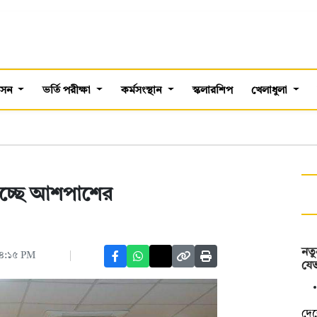
শাসন
ভর্তি পরীক্ষা
কর্মসংস্থান
স্কলারশিপ
খেলাধুলা
িচ্ছে আশপাশের
নতু
০৪:১৫ PM
যে
দেশ