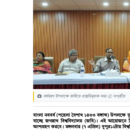
বর্ষবরণ উপলক্ষে জবিতে প্রস্তুতিমূলক সভা © সংগৃহীত
বাংলা নববর্ষ (পহেলা বৈশাখ ১৪৩৩ বঙ্গাব্দ) উপলক্ষে
যাচ্ছে জগন্নাথ বিশ্ববিদ্যালয় (জবি)। এই আয়োজনে বি
অংশগ্রহণ করবে। মঙ্গলবার (৭ এপ্রিল) দুপুর১২টায় বিশ্