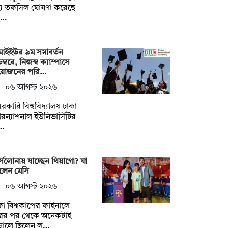
্য তফসিল ঘোষণা করেছে
্…
আইইউর ৯ম সমাবর্তন
ম্বরে, নিজস্ব ক্যাম্পাসে
োজনের পরি…
০৬ আগস্ট ২০২৬
রকারি বিশ্ববিদ্যালয় ঢাকা
টারন্যাশনাল ইউনিভার্সিটির
…
্সেলোনায় যাচ্ছেন থিয়াগো? যা
লেন মেসি
০৬ আগস্ট ২০২৬
া বিশ্বকাপের ফাইনালে
রের পর থেকে অনেকটাই
ালে ছিলেন ল…