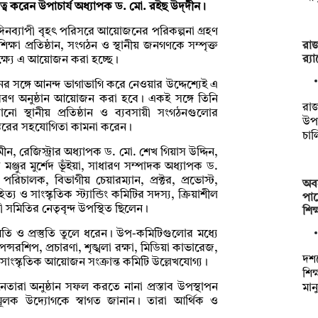
্ব করেন উপাচার্য অধ্যাপক ড. মো. রইছ উদ্‌দীন।
 দিনব্যাপী বৃহৎ পরিসরে আয়োজনের পরিকল্পনা গ্রহণ
রাজ
 শিক্ষা প্রতিষ্ঠান, সংগঠন ও স্থানীয় জনগণকে সম্পৃক্ত
র‍্য
্ষ্যে এ আয়োজন করা হচ্ছে।
নের সঙ্গে আনন্দ ভাগাভাগি করে নেওয়ার উদ্দেশ্যেই এ
বরণ অনুষ্ঠান আয়োজন করা হবে। একই সঙ্গে তিনি
রাজ
ড়ানো স্থানীয় প্রতিষ্ঠান ও ব্যবসায়ী সংগঠনগুলোর
উপ
্তরের সহযোগিতা কামনা করেন।
চাল
ীন, রেজিস্ট্রার অধ্যাপক ড. মো. শেখ গিয়াস উদ্দিন,
মঞ্জুর মুর্শেদ ভূঁইয়া, সাধারণ সম্পাদক অধ্যাপক ড.
রিচালক, বিভাগীয় চেয়ারম্যান, প্রক্টর, প্রভোস্ট,
অবস
ত্য ও সাংস্কৃতিক স্ট্যান্ডিং কমিটির সদস্য, ক্রিয়াশীল
পাচ
রী সমিতির নেতৃবৃন্দ উপস্থিত ছিলেন।
শিক
গতি ও প্রস্তুতি তুলে ধরেন। উপ-কমিটিগুলোর মধ্যে
পন্সরশিপ, প্রচারণা, শৃঙ্খলা রক্ষা, মিডিয়া কাভারেজ,
দশ
ং সাংস্কৃতিক আয়োজন সংক্রান্ত কমিটি উল্লেখযোগ্য।
শিক
েতারা অনুষ্ঠান সফল করতে নানা প্রস্তাব উপস্থাপন
মান
ণমূলক উদ্যোগকে স্বাগত জানান। তারা আর্থিক ও