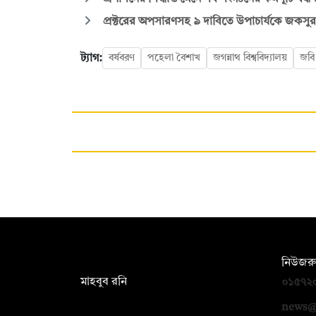
প্রক্টরের অপসারণসহ ৯ দাবিতে উপাচার্যকে জকসুর
ট্যাগ:
বর্ষবরণ
পহেলা বৈশাখ
জগন্নাথ বিশ্ববিদ্যালয়
জবি
সম্পাদক:
নিউজরু
মাহবুব রনি
০১৫৭২
দ্য ডেইলি ক্যাম্পাস, দ্বিতীয় তলা, হাসান
news@