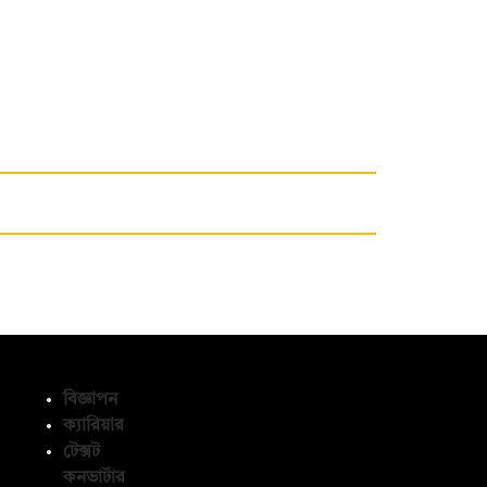
বিজ্ঞাপন
ক্যারিয়ার
টেক্সট
অনুসরণ করুন
কনভার্টার