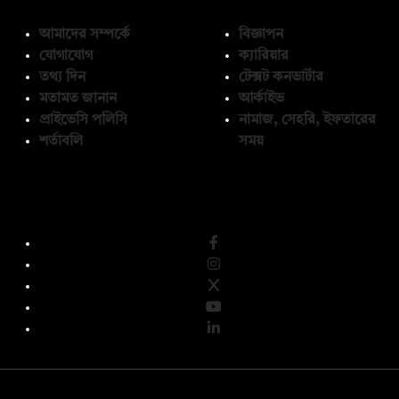
আমাদের সম্পর্কে
বিজ্ঞাপন
যোগাযোগ
ক্যারিয়ার
তথ্য দিন
টেক্সট কনভার্টার
মতামত জানান
আর্কাইভ
প্রাইভেসি পলিসি
নামাজ, সেহরি, ইফতারের
শর্তাবলি
সময়
অনুসরণ করুন
© কপিরাইট 2026, দ্য ডেইলি ক্যাম্পাস লিমিটেড