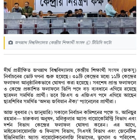
জগন্নাথ বিশ্ববিদ্যালয় কেন্দ্রীয় শিক্ষার্থী সংসদ © টিডিসি ফটো
দীর্ঘ প্রতীক্ষিত জগন্নাথ বিশ্ববিদ্যালয় কেন্দ্রীয় শিক্ষার্থী সংসদ (জকসু)
নির্বাচনের ভোট গণনা শুরু হয়েছে। ৩৯টি কেন্দ্রের মধ্যে ১১টি কেন্দ্রের
ফলাফল আনুষ্ঠানিকভাবে ঘোষণা করা হয়েছে। সবশেষ প্রাপ্ত ফলাফলে
৩ কেন্দ্রে প্রকাশিত ফলাফলে ভিপি পদে বড় ব্যবধানে এগিয়ে রয়েছে
ছাত্রদল সমর্থিত প্রার্থী। তবে জিএস ও এজিএস পদে এগিয়ে আছেন
ছাত্রশিবির সমর্থিত ‘অদম্য জবিয়ান ঐক্য’ প্যানেলের প্রার্থীরা।
আজ বুধবার (৭ জানুয়ারি) সকালে নির্বাচন কমিশনের পক্ষে ড. আনিছুর
রহমান— চারুকলা অনুষদ, মলিকুলার অ্যান্ড বায়োকেমিস্ট্রি বিভাগ এবং
দর্শন বিভাগ কেন্দ্রের ফলাফল ঘোষণা করেন। এর আগে,
মাইক্রোবায়োলজি ও ফিন্যান্স বিভাগ, সিএসই বিভাগ এবং জেনেটিক
ইঞ্জিনিয়ারিং অ্যান্ড বায়োটেকনোলজি বিভাগের, ভূগোল ও পরিবেশ,