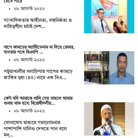
যেতে পারে
০৮ আগস্ট ২০২৬
সাংবাদিকতার স্বাধীনতা, বস্তুনিষ্ঠতা ও
দায়িত্বশীল চর্চাই দেশ…
সাপে কামড়ের অ্যান্টিভেনাম না দিয়ে রেফার,
যাওয়ার পথে বিএনপি …
০৮ আগস্ট ২০২৬
পটুয়াখালীর গলাচিপায় সাপের কামড়ে
জাকির মৃধা (৪৫) নামে এক বিএ…
কেউ যদি আমাকে গালি দেয় তাহলে আমার
গুনাহ মাফ হবে: বিরোধীদলীয়…
০৮ আগস্ট ২০২৬
যোগাযোগ মাধ্যমে সমালোচনার
পাশাপাশি গালিও দেখতে পান বলে
মন্…