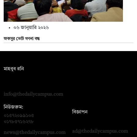
০৬ জানুয়ারি ২০২৬
জকসুর ভোট গণনা বন্ধ
সম্পাদক:
মাহবুব রনি
দ্য ডেইলি ক্যাম্পাস, দ্বিতীয় তলা, হাসান হোল্ডিংস, ৫২/১ নিউ ইস্কাটন
রোড, ঢাকা ১০০০
info@thedailycampus.com
নিউজরুম:
বিজ্ঞাপন
০১৫৭২০৯৯১০৫
,
০১৭১২১৩৬৫৯৩
০১৭৮৫৭১৬২৭৮
ad@thedailycampus.com
news@thedailycampus.com