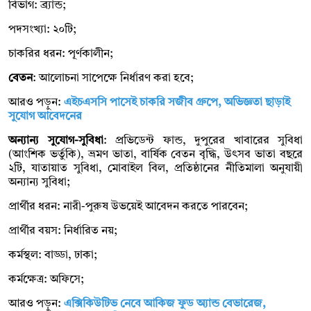
বিভাগ: ব্র্যান্ড;
পদসংখ্যা: ২০টি;
চাকরির ধরন: পূর্ণকালীন;
বেতন
: আলোচনা সাপেক্ষে নির্ধারণ করা হবে;
আরও পড়ুন:
এইচএসসি পাসেই চাকরি সজীব গ্রুপে, অভিজ্ঞতা ছাড়াই
সুযোগ আবেদনের
অন্যান্য সুযোগ-সুবিধা
: প্রভিডেন্ট ফান্ড, দুপুরের খাবারের সুবিধা
(আংশিক ভর্তুকি), ভ্রমণ ভাতা, বার্ষিক বেতন বৃদ্ধি, উৎসব ভাতা বছরে
২টি, যাতায়াত সুবিধা, মোবাইল বিল, প্রতিষ্ঠানের নীতিমালা অনুযায়ী
অন্যান্য সুবিধা;
প্রার্থীর ধরন: নারী-পুরুষ উভয়েই আবেদন করতে পারবেন;
প্রার্থীর বয়স: নির্ধারিত নয়;
কর্মস্থল: বাড্ডা, ঢাকা;
কর্মক্ষেত্র: অফিসে;
আরও পড়ুন:
এক্সিকিউটিভ নেবে আকিজ ফুড অ্যান্ড বেভারেজ,