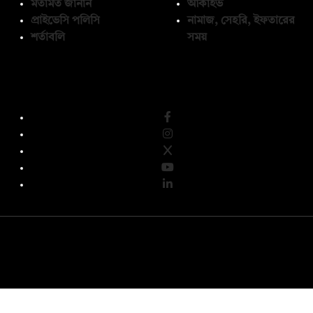
মতামত জানান
আর্কাইভ
প্রাইভেসি পলিসি
নামাজ, সেহরি, ইফতারের
শর্তাবলি
সময়
অনুসরণ করুন
© কপিরাইট 2026, দ্য ডেইলি ক্যাম্পাস লিমিটেড