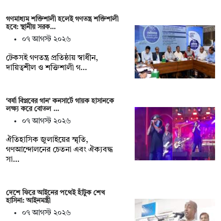
গণমাধ্যম শক্তিশালী হলেই গণতন্ত্র শক্তিশালী
হবে: স্থানীয় সরক…
০৭ আগস্ট ২০২৬
টেকসই গণতন্ত্র প্রতিষ্ঠায় স্বাধীন,
দায়িত্বশীল ও শক্তিশালী গ…
‘বর্ষা বিপ্লবের গান’ কনসার্টে গায়ক হাসানকে
লক্ষ্য করে বোতল …
০৭ আগস্ট ২০২৬
ঐতিহাসিক জুলাইয়ের স্মৃতি,
গণআন্দোলনের চেতনা এবং ঐক্যবদ্ধ
সা…
দেশে ফিরে আইনের পথেই হাঁটুক শেখ
হাসিনা: আইনমন্ত্রী
০৭ আগস্ট ২০২৬