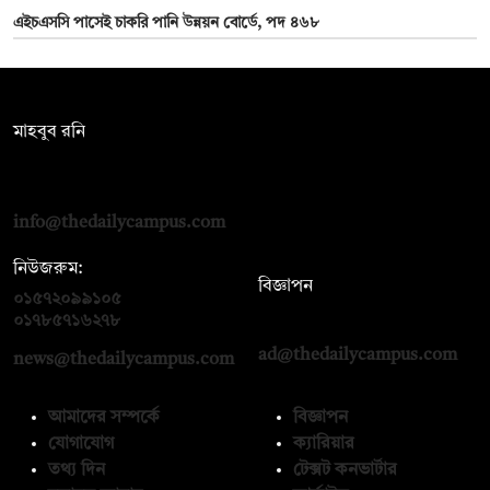
এইচএসসি পাসেই চাকরি পানি উন্নয়ন বোর্ডে, পদ ৪৬৮
সম্পাদক:
মাহবুব রনি
দ্য ডেইলি ক্যাম্পাস, দ্বিতীয় তলা, হাসান হোল্ডিংস, ৫২/১ নিউ ইস্কাটন
রোড, ঢাকা ১০০০
info@thedailycampus.com
নিউজরুম:
বিজ্ঞাপন
০১৫৭২০৯৯১০৫
,
০১৭১২১৩৬৫৯৩
০১৭৮৫৭১৬২৭৮
ad@thedailycampus.com
news@thedailycampus.com
আমাদের সম্পর্কে
বিজ্ঞাপন
যোগাযোগ
ক্যারিয়ার
তথ্য দিন
টেক্সট কনভার্টার