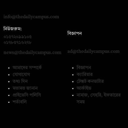
দ্য ডেইলি ক্যাম্পাস, দ্বিতীয় তলা, হাসান হোল্ডিংস, ৫২/১ নিউ ইস্কাটন
রোড, ঢাকা ১০০০
info@thedailycampus.com
নিউজরুম:
বিজ্ঞাপন
০১৫৭২০৯৯১০৫
,
০১৭১২১৩৬৫৯৩
০১৭৮৫৭১৬২৭৮
ad@thedailycampus.com
news@thedailycampus.com
আমাদের সম্পর্কে
বিজ্ঞাপন
যোগাযোগ
ক্যারিয়ার
তথ্য দিন
টেক্সট কনভার্টার
মতামত জানান
আর্কাইভ
প্রাইভেসি পলিসি
নামাজ, সেহরি, ইফতারের
শর্তাবলি
সময়
অনুসরণ করুন