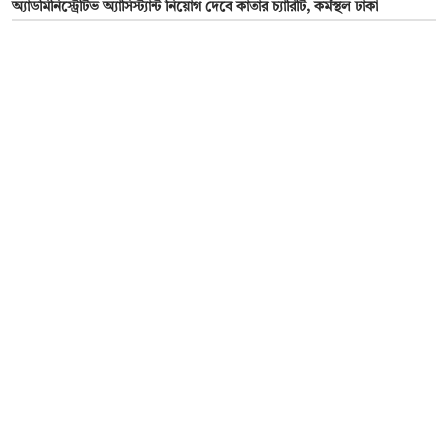
অ্যাডমিনিস্ট্রেটিভ অ্যাসিস্ট্যান্ট নিয়োগ দেবে কাতার চ্যারিটি, কর্মস্থল ঢাকা
১৪ আগস্ট ২০২৫
স্বাস্থ্য ও পরিবার কল্যাণ মন্ত্রণালয়ের অধীনে চাকরি, পদ ১৫৯
সম্পাদক:
মাহবুব রনি