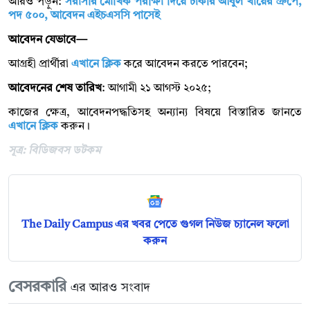
আরও পড়ুন:
সরাসরি মৌখিক পরীক্ষা দিয়ে চাকরি আবুল খায়ের গ্রুপে,
পদ ৫০০, আবেদন এইচএসসি পাসেই
আবেদন যেভাবে—
আগ্রহী প্রার্থীরা
এখানে ক্লিক
করে আবেদন করতে পারবেন;
আবেদনের শেষ তারিখ
: আগামী ২১ আগস্ট ২০২৫;
কাজের ক্ষেত্র, আবেদনপদ্ধতিসহ অন্যান্য বিষয়ে বিস্তারিত জানতে
এখানে ক্লিক
করুন।
সূত্র: বিডিজবস ডটকম
The Daily Campus এর খবর পেতে গুগল নিউজ চ্যানেল ফলো
করুন
বেসরকারি
এর আরও সংবাদ