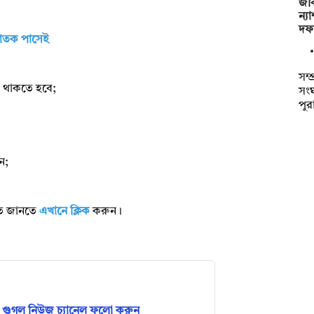
জব
ন্য
দফ
নাতক পাসেই
সম্
ন) থাকতে হবে;
সং
পু
ন;
রিত জানতে
এখানে ক্লিক
করুন।
গুগল নিউজ চ্যানেল ফলো করুন