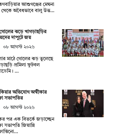
াহ্মণবাড়িয়ার আশুগঞ্জের মেঘনা
 থেকে অবৈধভাবে বালু উত্ত…
 গোলের ঝড়ে খাগড়াছড়ির
েদের দাপুটে জয়
০৮ আগস্ট ২০২৬
লার মাঠে গোলের ঝড় তুলেছে
ড়াছড়ি প্রমিলা ফুটবল
াডেমি। …
কিয়ার অভিযোগ অস্বীকার
ফা সভাপতির
০৮ আগস্ট ২০২৬
র পর এক বিতর্কে জড়াচ্ছেন
া সভাপতি জিয়ান্নি
ান্তিনো…