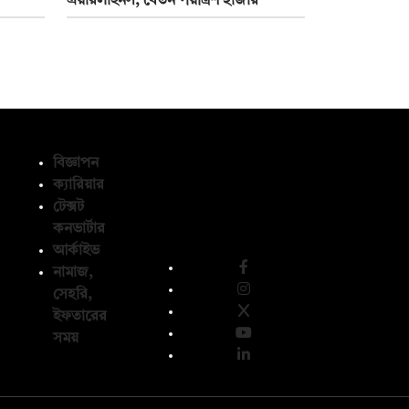
এয়ারলাইনস, বেতন পঁয়ত্রিশ হাজার
বিজ্ঞাপন
ক্যারিয়ার
টেক্সট
অনুসরণ করুন
কনভার্টার
আর্কাইভ
নামাজ,
সেহরি,
ইফতারের
সময়