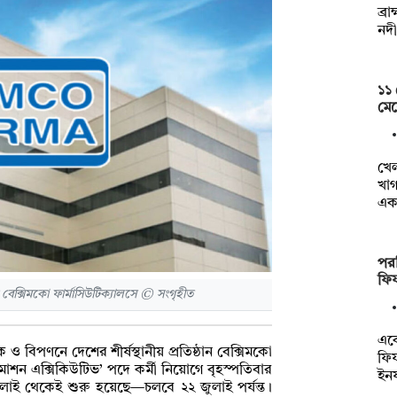
ব্র
নদী
১১
মেয়
খে
খাগ
এক
পর
ফি
ক্সিমকো ফার্মাসিউটিক্যালসে © সংগৃহীত
একে
 ও বিপণনে দেশের শীর্ষস্থানীয় প্রতিষ্ঠান বেক্সিমকো
ফিফ
রমোশন এক্সিকিউটিভ’ পদে কর্মী নিয়োগে বৃহস্পতিবার
ইনফ
ুলাই থেকেই শুরু হয়েছে—চলবে ২২ জুলাই পর্যন্ত।