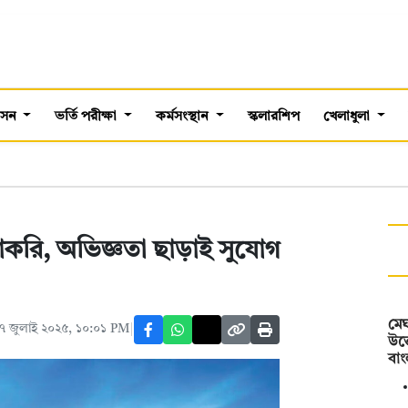
শাসন
ভর্তি পরীক্ষা
কর্মসংস্থান
স্কলারশিপ
খেলাধুলা
চাকরি, অভিজ্ঞতা ছাড়াই সুযোগ
মেঘ
৭ জুলাই ২০২৫, ১০:০১ PM
উত্
বা