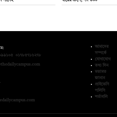
ি পাসেই
খায়ের গ্রুপে, পদ ৩০০
আমাদের
ম:
সম্পর্কে
০৯৯১০৫
,
০১৭৮৫৭১৬২৭৮
যোগাযোগ
thedailycampus.com
তথ্য দিন
মতামত
জানান
ন
প্রাইভেসি
পলিসি
১৩৬৫৯৩
শর্তাবলি
edailycampus.com