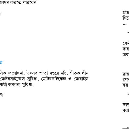
ে আবেদন করতে পারবেন।
মাদ
;
গিয়
…
ফে
দার
ভব
নে
 ত্রৈমাসিক প্রণোদনা, উৎসব ভাতা বছরে ২টি, শীতকালীন
রা
ক্ত মোটরসাইকেল সুবিধা, মোটরসাইকেল ও মোবাইল
পেশ
ায়ী অন্যান্য সুবিধা;
হয়
ন;
স্ব
বরা