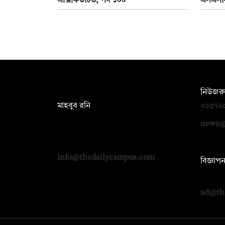
এক্সিকিউটিভ, পদ ১০০
এসএসস
সম্পাদক:
নিউজরু
মাহবুব রনি
০১৫৭২
দ্য ডেইলি ক্যাম্পাস, দ্বিতীয় তলা, হাসান
news@
হোল্ডিংস, ৫২/১ নিউ ইস্কাটন রোড, ঢাকা
১০০০
info@thedailycampus.com
বিজ্ঞাপ
০১৭১২
ad@th