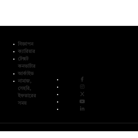
বিজ্ঞাপন
ক্যারিয়ার
টেক্সট
অনুসরণ করুন
কনভার্টার
আর্কাইভ
নামাজ,
সেহরি,
ইফতারের
সময়