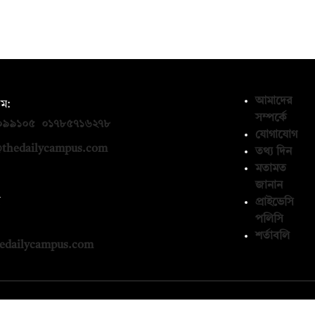
আমাদের
ম:
সম্পর্কে
০৯৯১০৫
,
০১৭৮৫৭১৬২৭৮
যোগাযোগ
thedailycampus.com
তথ্য দিন
মতামত
জানান
ন
প্রাইভেসি
পলিসি
১৩৬৫৯৩
শর্তাবলি
edailycampus.com
© কপিরাইট 2026, দ্য ডেইলি ক্যাম্পাস লিমিটেড