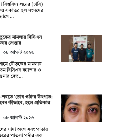
া বিশ্ববিদ্যালয়ের (ঢাবি)
জয় একাত্তর হল সংসদের
্যোগে …
ুকের মামলায় বিসিএস
ডার গ্রেপ্তার
০৮ আগস্ট ২০২৬
টগ্রামে যৌতুকের মামলায়
তম বিসিএস ক্যাডার ও
গুনার বেত…
ষা-শরতে ‘চোখ ওঠা’র উৎপাত:
চবেন কীভাবে, হলে প্রতিকার
০৮ আগস্ট ২০২৬
খের সাদা অংশ এবং পাতার
রের পাতলা পর্দার এক