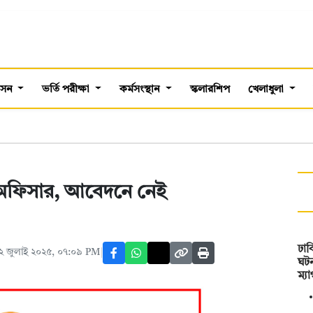
শাসন
ভর্তি পরীক্ষা
কর্মসংস্থান
স্কলারশিপ
খেলাধুলা
অফিসার, আবেদনে নেই
ঢাব
২ জুলাই ২০২৫, ০৭:০৯ PM
ঘটন
ম্য