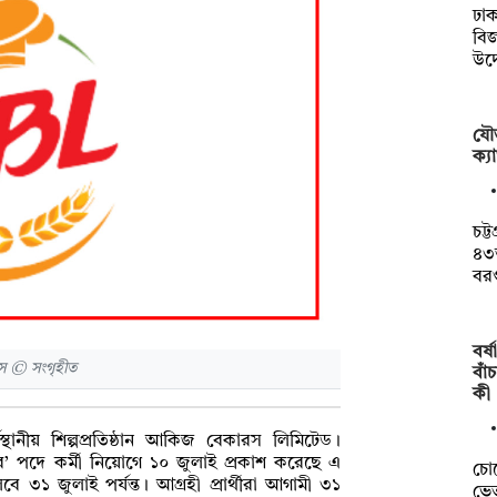
ঢাক
বি
উদ
যৌত
ক্যা
চট্
৪৩
বর
বর্
 © সংগৃহীত
বাঁ
কী
্থানীয় শিল্পপ্রতিষ্ঠান আকিজ বেকারস লিমিটেড।
র’ পদে কর্মী নিয়োগে ১০ জুলাই প্রকাশ করেছে এ
চো
 ৩১ জুলাই পর্যন্ত। আগ্রহী প্রার্থীরা আগামী ৩১
ভেত