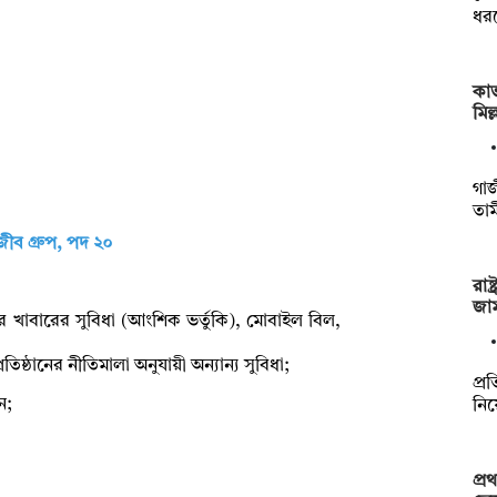
ধর
কাভ
মিল
গাজ
তাম
ব গ্রুপ, পদ ২০
রাষ
জা
দুপুরের খাবারের সুবিধা (আংশিক ভর্তুকি), মোবাইল বিল,
ষ্ঠানের নীতিমালা অনুযায়ী অন্যান্য সুবিধা;
প্রত
ন;
নিয়
প্