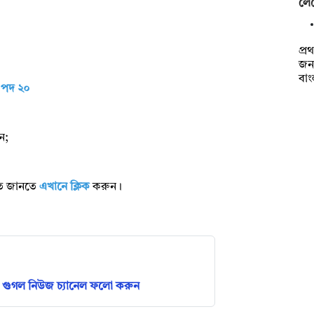
লেভ
প্
জন
বা
 পদ ২০
ন;
রিত জানতে
এখানে ক্লিক
করুন।
গুগল নিউজ চ্যানেল ফলো করুন