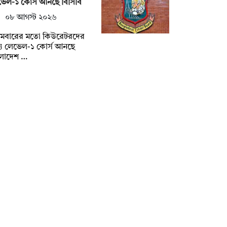
েল-১ কোর্স আনছে বিসিবি
০৮ আগস্ট ২০২৬
রথমবারের মতো কিউরেটরদের
্য লেভেল-১ কোর্স আনছে
ংলাদেশ …