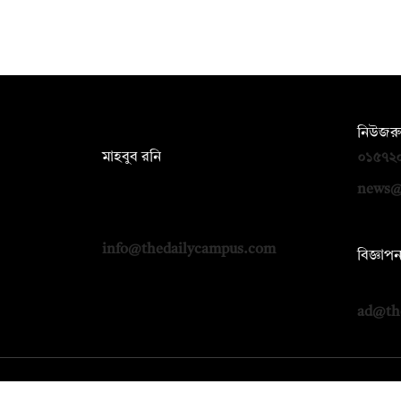
সম্পাদক:
নিউজরু
মাহবুব রনি
০১৫৭২
দ্য ডেইলি ক্যাম্পাস, দ্বিতীয় তলা, হাসান
news@
হোল্ডিংস, ৫২/১ নিউ ইস্কাটন রোড, ঢাকা
১০০০
info@thedailycampus.com
বিজ্ঞাপ
০১৭১২
ad@th