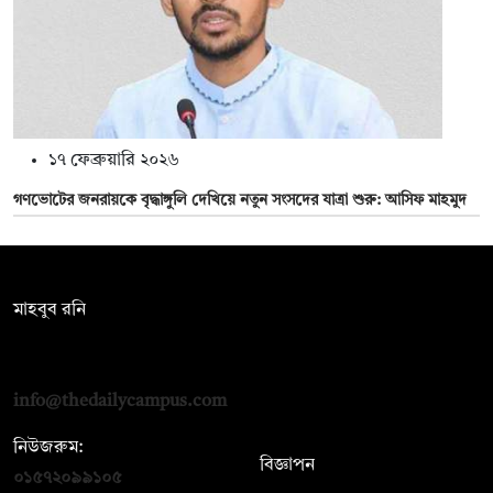
১৭ ফেব্রুয়ারি ২০২৬
গণভোটের জনরায়কে বৃদ্ধাঙ্গুলি দেখিয়ে নতুন সংসদের যাত্রা শুরু: আসিফ মাহমুদ
সম্পাদক:
মাহবুব রনি
দ্য ডেইলি ক্যাম্পাস, দ্বিতীয় তলা, হাসান হোল্ডিংস, ৫২/১ নিউ ইস্কাটন
রোড, ঢাকা ১০০০
info@thedailycampus.com
নিউজরুম:
বিজ্ঞাপন
০১৫৭২০৯৯১০৫
,