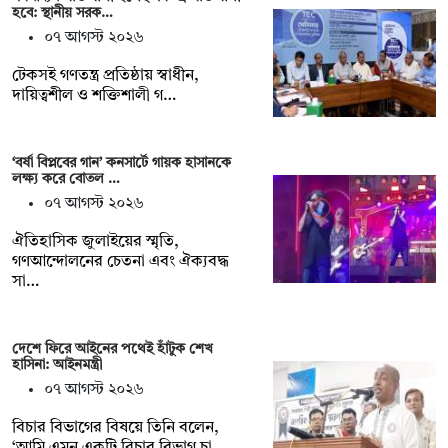
হবে: স্থানীয় সরক…
০৭ আগস্ট ২০২৬
টেকসই গণতন্ত্র প্রতিষ্ঠায় স্বাধীন,
দায়িত্বশীল ও শক্তিশালী গ…
‘বর্ষা বিপ্লবের গান’ কনসার্টে গায়ক হাসানকে
লক্ষ্য করে বোতল …
০৭ আগস্ট ২০২৬
ঐতিহাসিক জুলাইয়ের স্মৃতি,
গণআন্দোলনের চেতনা এবং ঐক্যবদ্ধ
সা…
দেশে ফিরে আইনের পথেই হাঁটুক শেখ
হাসিনা: আইনমন্ত্রী
০৭ আগস্ট ২০২৬
বিচার বিভাগের বিষয়ে তিনি বলেন,
‘আমি এমন একটি বিচার বিভাগ চা…