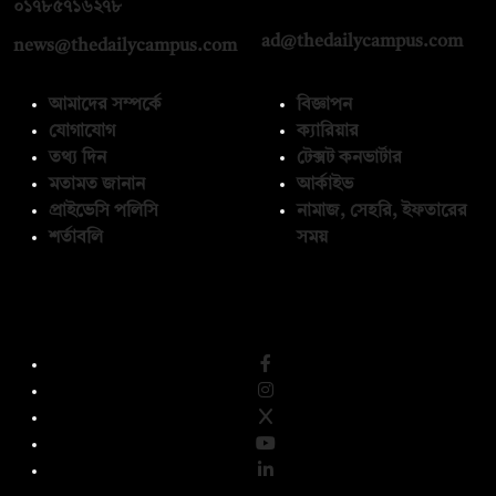
০১৭১২১৩৬৫৯৩
০১৭৮৫৭১৬২৭৮
ad@thedailycampus.com
news@thedailycampus.com
আমাদের সম্পর্কে
বিজ্ঞাপন
যোগাযোগ
ক্যারিয়ার
তথ্য দিন
টেক্সট কনভার্টার
মতামত জানান
আর্কাইভ
প্রাইভেসি পলিসি
নামাজ, সেহরি, ইফতারের
শর্তাবলি
সময়
অনুসরণ করুন