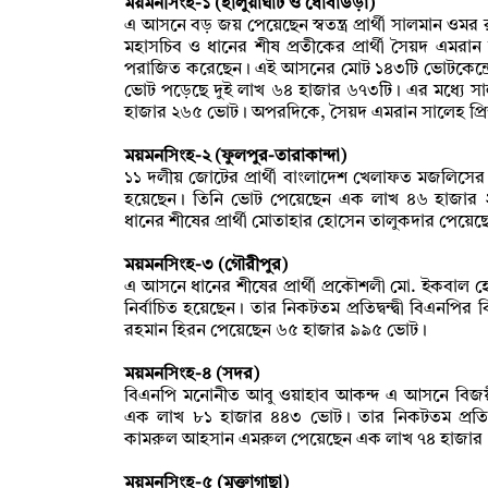
ময়মনসিংহ-১ (হালুয়াঘাট ও ধোবাউড়া)
এ আসনে বড় জয় পেয়েছেন স্বতন্ত্র প্রার্থী সালমান ওমর রু
মহাসচিব ও ধানের শীষ প্রতীকের প্রার্থী সৈয়দ এমরা
পরাজিত করেছেন। এই আসনের মোট ১৪৩টি ভোটকেন্দ্রে
ভোট পড়েছে দুই লাখ ৬৪ হাজার ৬৭৩টি। এর মধ্যে সাল
হাজার ২৬৫ ভোট। অপরদিকে, সৈয়দ এমরান সালেহ প্রি
ময়মনসিংহ-২ (ফুলপুর-তারাকান্দা)
১১ দলীয় জোটের প্রার্থী বাংলাদেশ খেলাফত মজলিসের ম
হয়েছেন। তিনি ভোট পেয়েছেন এক লাখ ৪৬ হাজার ২০২ট
ধানের শীষের প্রার্থী মোতাহার হোসেন তালুকদার পে
ময়মনসিংহ-৩ (গৌরীপুর)
এ আসনে ধানের শীষের প্রার্থী প্রকৌশলী মো. ইকবাল
নির্বাচিত হয়েছেন। তার নিকটতম প্রতিদ্বন্দ্বী বিএনপির বি
রহমান হিরন পেয়েছেন ৬৫ হাজার ৯৯৫ ভোট।
ময়মনসিংহ-৪ (সদর)
বিএনপি মনোনীত আবু ওয়াহাব আকন্দ এ আসনে বিজয়ী হ
এক লাখ ৮১ হাজার ৪৪৩ ভোট। তার নিকটতম প্রতিদ্বন্দ্
কামরুল আহসান এমরুল পেয়েছেন এক লাখ ৭৪ হাজার
ময়মনসিংহ-৫ (মুক্তাগাছা)