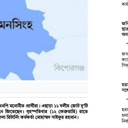
কর্
জবি
ছাত
অব
জগন
ক্য
সিদ
হরম
সঙ্
পি মনোনীত প্রার্থীরা। এছাড়া ১১ দলীয় জোট দু’টি
হরম
নে জিতেছেন। বৃহস্পতিবার (১২ ফেব্রুয়ারি) রাতে
চল
টার্নিং কর্মকর্তা মোহাম্মদ সাইফুর রহমান।
নির