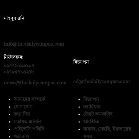
সম্পাদক:
মাহবুব রনি
দ্য ডেইলি ক্যাম্পাস, দ্বিতীয় তলা, হাসান হোল্ডিংস, ৫২/১ নিউ ইস্কাটন
রোড, ঢাকা ১০০০
info@thedailycampus.com
নিউজরুম:
বিজ্ঞাপন
০১৫৭২০৯৯১০৫
,
০১৭১২১৩৬৫৯৩
০১৭৮৫৭১৬২৭৮
ad@thedailycampus.com
news@thedailycampus.com
আমাদের সম্পর্কে
বিজ্ঞাপন
যোগাযোগ
ক্যারিয়ার
তথ্য দিন
টেক্সট কনভার্টার
মতামত জানান
আর্কাইভ
প্রাইভেসি পলিসি
নামাজ, সেহরি, ইফতারের
শর্তাবলি
সময়