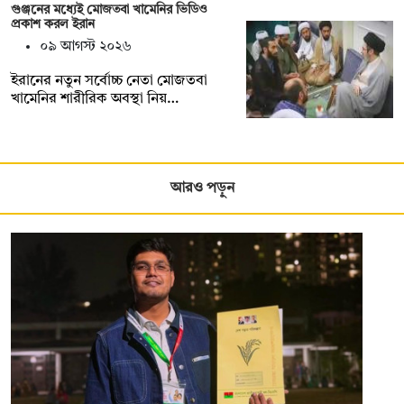
গুঞ্জনের মধ্যেই মোজতবা খামেনির ভিডিও
প্রকাশ করল ইরান
০৯ আগস্ট ২০২৬
ইরানের নতুন সর্বোচ্চ নেতা মোজতবা
খামেনির শারীরিক অবস্থা নিয়…
আরও পড়ুন