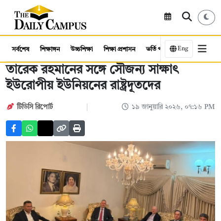
Eng
সর্বশেষ
শিক্ষাঙ্গন
উচ্চশিক্ষা
শিক্ষা প্রশাসন
ভর্তি পরীক্ষা
কর্মসংস্থান
তারেক রহমানের সঙ্গে সৌজন্য সাক্ষাৎ
ইউরোপীয় ইউনিয়নের রাষ্ট্রদূতদের
টিডিসি রিপোর্ট
১৯ জানুয়ারি ২০২৬, ০৭:১৬ PM