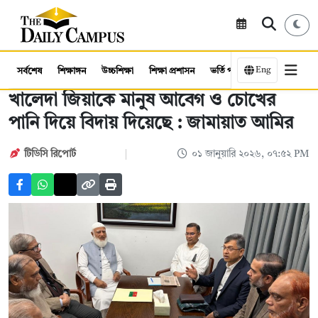
Eng
সর্বশেষ
শিক্ষাঙ্গন
উচ্চশিক্ষা
শিক্ষা প্রশাসন
ভর্তি পরীক্ষা
কর্মসংস্থান
খালেদা জিয়াকে মানুষ আবেগ ও চোখের
পানি দিয়ে বিদায় দিয়েছে : জামায়াত আমির
টিডিসি রিপোর্ট
০১ জানুয়ারি ২০২৬, ০৭:৫২ PM