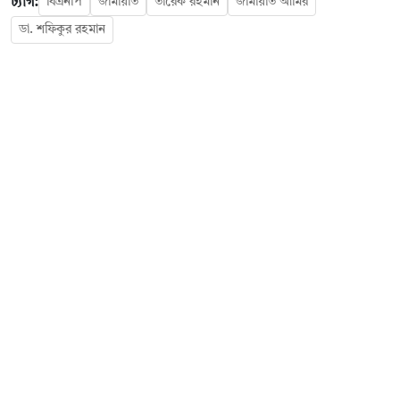
ট্যাগ:
বিএনপি
জামায়াত
তারেক রহমান
জামায়াত আমির
ডা. শফিকুর রহমান