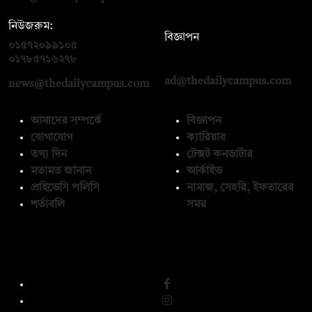
নিউজরুম:
বিজ্ঞাপন
০১৫৭২০৯৯১০৫
,
০১৭১২১৩৬৫৯৩
০১৭৮৫৭১৬২৭৮
ad@thedailycampus.com
news@thedailycampus.com
আমাদের সম্পর্কে
বিজ্ঞাপন
যোগাযোগ
ক্যারিয়ার
তথ্য দিন
টেক্সট কনভার্টার
মতামত জানান
আর্কাইভ
প্রাইভেসি পলিসি
নামাজ, সেহরি, ইফতারের
শর্তাবলি
সময়
অনুসরণ করুন