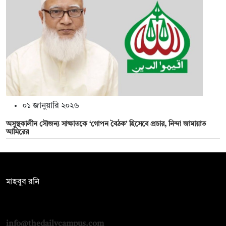
০১ জানুয়ারি ২০২৬
অসুস্থকালীন সৌজন্য সাক্ষাতকে ‘গোপন বৈঠক’ হিসেবে প্রচার, নিন্দা জামায়াত
আমিরের
সম্পাদক:
মাহবুব রনি
দ্য ডেইলি ক্যাম্পাস, দ্বিতীয় তলা, হাসান হোল্ডিংস, ৫২/১ নিউ ইস্কাটন
রোড, ঢাকা ১০০০
info@thedailycampus.com