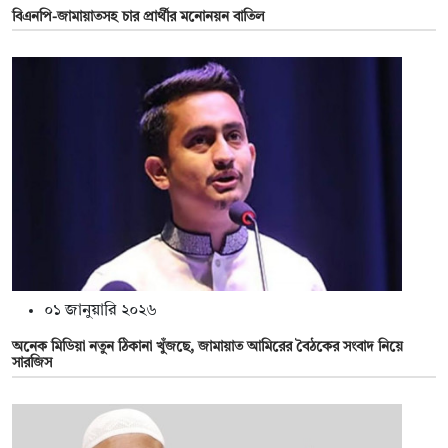
বিএনপি-জামায়াতসহ চার প্রার্থীর মনোনয়ন বাতিল
০১ জানুয়ারি ২০২৬
অনেক মিডিয়া নতুন ঠিকানা খুঁজছে, জামায়াত আমিরের বৈঠকের সংবাদ নিয়ে
সারজিস