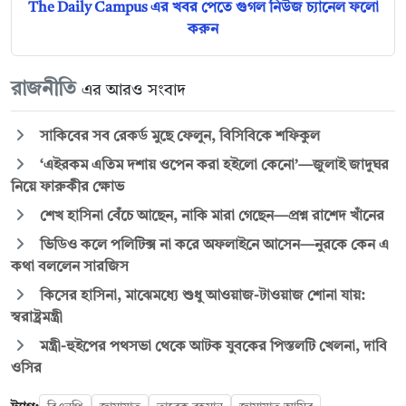
The Daily Campus এর খবর পেতে গুগল নিউজ চ্যানেল ফলো
করুন
রাজনীতি
এর আরও সংবাদ
সাকিবের সব রেকর্ড মুছে ফেলুন, বিসিবিকে শফিকুল
‘এইরকম এতিম দশায় ওপেন করা হইলো কেনো’—জুলাই জাদুঘর
নিয়ে ফারুকীর ক্ষোভ
শেখ হাসিনা বেঁচে আছেন, নাকি মারা গেছেন—প্রশ্ন রাশেদ খাঁনের
ভিডিও কলে পলিটিক্স না করে অফলাইনে আসেন—নুরকে কেন এ
কথা বললেন সারজিস
কিসের হাসিনা, মাঝেমধ্যে শুধু আওয়াজ-টাওয়াজ শোনা যায়:
স্বরাষ্ট্রমন্ত্রী
মন্ত্রী-হুইপের পথসভা থেকে আটক যুবকের পিস্তলটি খেলনা, দাবি
ওসির