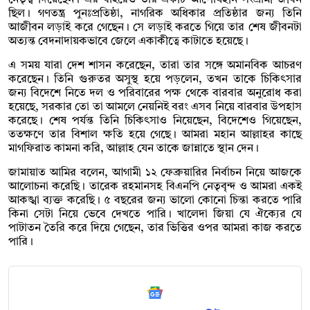
নেতৃত্ব দিয়েছেন। এর বাইরেও তার একটি আপোষহীন সংগ্রামী জীবন
ছিল। গণতন্ত্র পুনঃপ্রতিষ্ঠা, নাগরিক অধিকার প্রতিষ্ঠার জন্য তিনি
আজীবন লড়াই করে গেছেন। সে লড়াই করতে গিয়ে তার শেষ জীবনটা
অত্যন্ত বেদনাদায়কভাবে জেলে একাকীত্বে কাটাতে হয়েছে।
এ সময় যারা দেশ শাসন করেছেন, তারা তার সঙ্গে অমানবিক আচরণ
করেছেন। তিনি গুরুতর অসুস্থ হয়ে পড়লেন, তখন তাকে চিকিৎসার
জন্য বিদেশে নিতে দল ও পরিবারের পক্ষ থেকে বারবার অনুরোধ করা
হয়েছে, সরকার তো তা আমলে নেয়নিই বরং এসব নিয়ে বারবার উপহাস
করেছে। শেষ পর্যন্ত তিনি চিকিৎসাও নিয়েছেন, বিদেশেও গিয়েছেন,
ততক্ষণে তার বিশাল ক্ষতি হয়ে গেছে। আমরা মহান আল্লাহর কাছে
মাগফিরাত কামনা করি, আল্লাহ যেন তাকে জান্নাতে স্থান দেন।
জামায়াত আমির বলেন, আগামী ১২ ফেব্রুয়ারির নির্বাচন নিয়ে আজকে
আলোচনা করেছি। তারেক রহমানসহ বিএনপি নেতৃবৃন্দ ও আমরা একই
আকঙ্খা ব্যক্ত করেছি। ৫ বছরের জন্য ভালো কোনো চিন্তা করতে পারি
কিনা সেটা নিয়ে ভেবে দেখতে পারি। খালেদা জিয়া যে ঐক্যের যে
পাটাতন তৈরি করে দিয়ে গেছেন, তার ভিত্তির ওপর আমরা কাজ করতে
পারি।