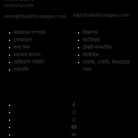
০১৭১২১৩৬৫৯৩
০১৭৮৫৭১৬২৭৮
ad@thedailycampus.com
news@thedailycampus.com
আমাদের সম্পর্কে
বিজ্ঞাপন
যোগাযোগ
ক্যারিয়ার
তথ্য দিন
টেক্সট কনভার্টার
মতামত জানান
আর্কাইভ
প্রাইভেসি পলিসি
নামাজ, সেহরি, ইফতারের
শর্তাবলি
সময়
অনুসরণ করুন