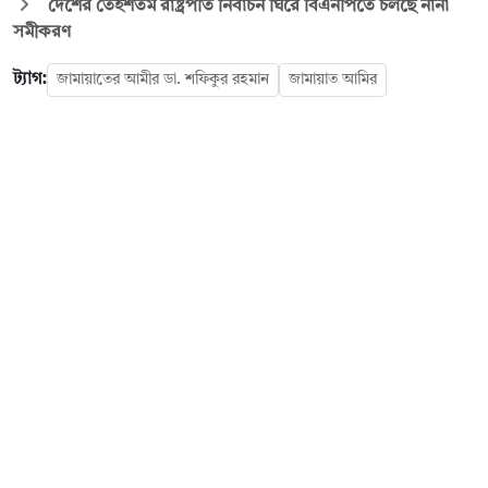
দেশের তেইশতম রাষ্ট্রপতি নির্বাচন ঘিরে বিএনপিতে চলছে নানা
সমীকরণ
ট্যাগ:
জামায়াতের আমীর ডা. শফিকুর রহমান
জামায়াত আমির