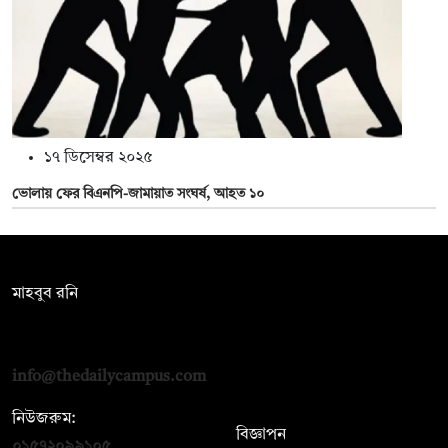
১৭ ডিসেম্বর ২০২৫
ভোলায় ফের বিএনপি-জামায়াত সংঘর্ষ, আহত ১০
সম্পাদক:
মাহবুব রনি
দ্য ডেইলি ক্যাম্পাস, দ্বিতীয় তলা, হাসান হোল্ডিংস, ৫২/১ নিউ ইস্কাটন
রোড, ঢাকা ১০০০
info@thedailycampus.com
নিউজরুম:
বিজ্ঞাপন
০১৫৭২০৯৯১০৫
,