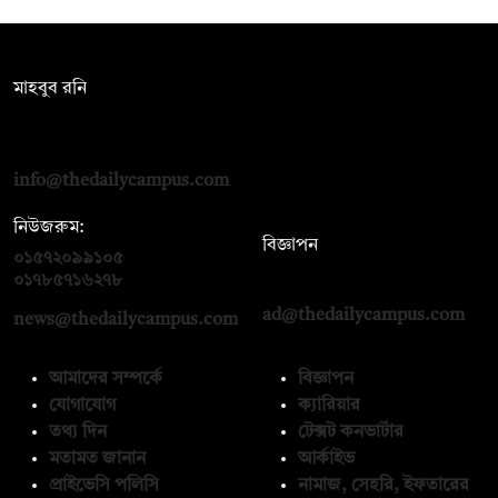
সম্পাদক:
মাহবুব রনি
দ্য ডেইলি ক্যাম্পাস, দ্বিতীয় তলা, হাসান হোল্ডিংস, ৫২/১ নিউ ইস্কাটন
রোড, ঢাকা ১০০০
info@thedailycampus.com
নিউজরুম:
বিজ্ঞাপন
০১৫৭২০৯৯১০৫
,
০১৭১২১৩৬৫৯৩
০১৭৮৫৭১৬২৭৮
ad@thedailycampus.com
news@thedailycampus.com
আমাদের সম্পর্কে
বিজ্ঞাপন
যোগাযোগ
ক্যারিয়ার
তথ্য দিন
টেক্সট কনভার্টার
মতামত জানান
আর্কাইভ
প্রাইভেসি পলিসি
নামাজ, সেহরি, ইফতারের