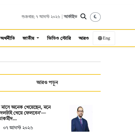
শুক্রবার; ৭ আগস্ট ২০২৬ |
আর্কাইভ
Eng
অর্থনীতি
জাতীয়
ভিডিও স্টোরি
আরও
আরও পড়ুন
 মাসে অনেক খেয়েছেন, মনে
 দলটাই খেয়ে ফেলবেন’—
াকর্মীদ…
০৭ আগস্ট ২০২৬