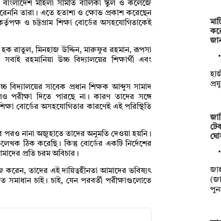
দ্র বাংলাদেশ মহিলা সমিতি বালিকা স্কুল ও কলেজে
পারেননি তারা। এতে হতাশা ও ক্ষোভ প্রকাশ করেছেন
মাট
 কর্তৃপক্ষ ও চট্টগ্রাম শিক্ষা বোর্ডের অসহযোগিতাকেই
কর
জা
ল হক রাতুল, মিনহাজ উদ্দিন, মারুফুর রহমান, রূপসা
বাই রহমানিয়া উচ্চ বিদ্যালয়ের শিক্ষার্থী এবং
হাজ
প্র
্চ বিদ্যালয়ের সাবেক প্রধান শিক্ষক আব্দুস সামাদ
রলেও পরীক্ষা দিতে পারছে না। কারণ তাদের সঙ্গে
ম শিক্ষা বোর্ডের অসহযোগিতার কারণেই এই পরিস্থিতি
জাব
টেক
রার পরও নানা অজুহাতে তাদের অনুমতি দেওয়া হয়নি।
ঘো
িলেখক ঠিক করেছি। কিন্তু বোর্ডের একটি নির্দেশের
আমাদের প্রতি চরম অবিচার।
‎‎জ
কাজ করেন, তাদের এই দায়িত্বহীনতা আমাদের ভবিষ্যৎ
(জা
ুত সমাধান চাই। চাই, যেন পরবর্তী পরীক্ষাগুলোতে
পু