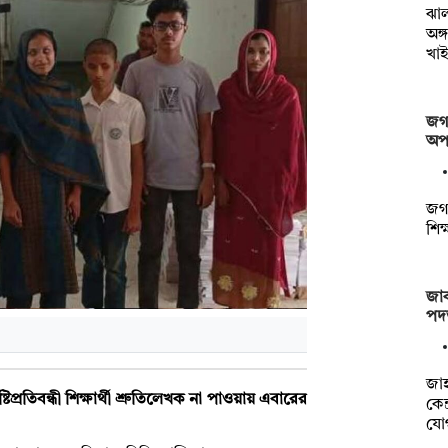
ঝা
অঙ্
খাই
জগন
অপস
জগন
শিক
জাক
পদত
‎জা
টিপ্রতিবন্ধী শিক্ষার্থী শ্রুতিলেখক না পাওয়ায় এবারের
কেন
যো