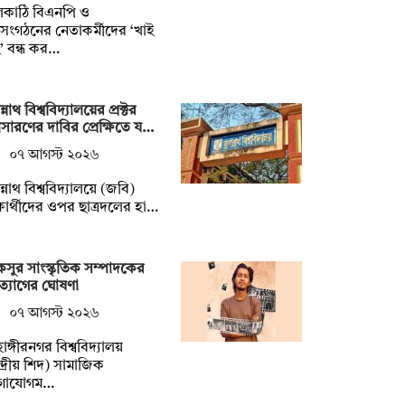
লকাঠি বিএনপি ও
গসংগঠনের নেতাকর্মীদের ‘খাই
’ বন্ধ কর…
্নাথ বিশ্ববিদ্যালয়ের প্রক্টর
ারণের দাবির প্রেক্ষিতে য…
০৭ আগস্ট ২০২৬
্নাথ বিশ্ববিদ্যালয়ে (জবি)
্ষার্থীদের ওপর ছাত্রদলের হা…
সুর সাংস্কৃতিক সম্পাদকের
্যাগের ঘোষণা
০৭ আগস্ট ২০২৬
হাঙ্গীরনগর বিশ্ববিদ্যালয়
্দ্রীয় শিদ) সামাজিক
গাযোগম…