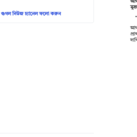
আগা
মুদ
গুগল নিউজ চ্যানেল ফলো করুন
আগা
প্র
দা