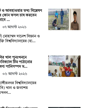
ি ও আবহাওয়ার তথ্য বিশ্লেষণ
ে কোন ফসল চাষ করবেন
নাবে …
০৭ আগস্ট ২০২৬
ী মোহাম্মদ দানেশ বিজ্ঞান ও
যুক্তি বিশ্ববিদ্যালয়ের (হা…
ির খাল পুনঃখননে
নিক্যাল টিম পাঠানোর
ষণা পানিসম্পদ ম…
০৬ আগস্ট ২০২৬
াহাঙ্গীরনগর বিশ্ববিদ্যালয়ের
বি) খাল ও জলাশয়
নঃখনন…