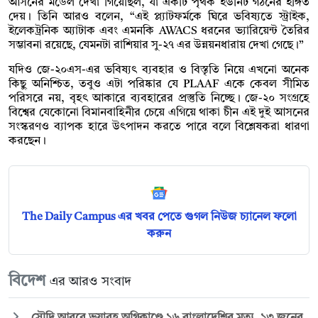
আসনের মডেল দেখা গিয়েছিল, যা একটি পৃথক ইউনিট গঠনের ইঙ্গিত
দেয়। তিনি আরও বলেন, “এই প্ল্যাটফর্মকে ঘিরে ভবিষ্যতে স্ট্রাইক,
ইলেকট্রনিক অ্যাটাক এবং এমনকি AWACS ধরনের ভ্যারিয়েন্ট তৈরির
সম্ভাবনা রয়েছে, যেমনটা রাশিয়ার সু-২৭ এর উন্নয়নধারায় দেখা গেছে।”
যদিও জে-২০এস-এর ভবিষ্যৎ ব্যবহার ও বিস্তৃতি নিয়ে এখনো অনেক
কিছু অনিশ্চিত, তবুও এটা পরিষ্কার যে PLAAF একে কেবল সীমিত
পরিসরে নয়, বৃহৎ আকারে ব্যবহারের প্রস্তুতি নিচ্ছে। জে-২০ সংগ্রহে
বিশ্বের যেকোনো বিমানবাহিনীর চেয়ে এগিয়ে থাকা চীন এই দুই আসনের
সংস্করণও ব্যাপক হারে উৎপাদন করতে পারে বলে বিশ্লেষকরা ধারণা
করছেন।
The Daily Campus এর খবর পেতে গুগল নিউজ চ্যানেল ফলো
করুন
বিদেশ
এর আরও সংবাদ
সৌদি আরবে ভয়াবহ অগ্নিকাণ্ডে ১৬ বাংলাদেশির মৃত্যু, ১৩ জনের