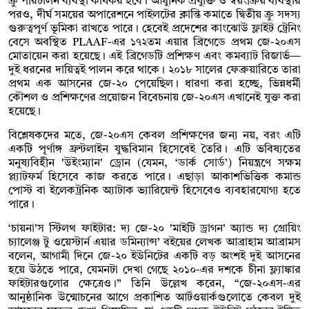
ক্রু পরিচালন ব্যবস্থা কার্যকর হবে। আধুনিক প্রযুক্তি ও স্বয়ংক্রিয় ব্যবস্থার
পরও, দীর্ঘ সময়ের অপারেশনে পাইলটের ক্লান্তি কমাতে দ্বিতীয় ক্রু সদস্য
গুরুত্বপূর্ণ ভূমিকা রাখতে পারে। হেবেই প্রদেশের কাংঝোউ ফ্লাইট ট্রেনিং
বেসে অবস্থিত PLAAF-এর ১৭২তম এয়ার ব্রিগেডে প্রথম জে-২০এস
মোতায়েন করা হয়েছে। এই ব্রিগেডটি প্রশিক্ষণ এবং কমব্যাট রিজার্ভ—
দুই ধরনের দায়িত্বই পালন করে থাকে। ২০১৮ সালের ফেব্রুয়ারিতে তারা
প্রথম এক আসনের জে-২০ পেয়েছিল। ধারণা করা হচ্ছে, ভিন্নধর্মী
কৌশল ও প্রশিক্ষণের প্রয়োজন বিবেচনায় জে-২০এস এখানেই যুক্ত করা
হয়েছে।
বিশ্লেষকদের মতে, জে-২০এস কেবল প্রশিক্ষণের জন্য নয়, বরং এটি
একটি পূর্ণাঙ্গ ফ্রন্টলাইন যুদ্ধবিমান হিসেবেই তৈরি। এটি ভবিষ্যতের
মনুষ্যবিহীন 'উইংম্যান' ড্রোন (যেমন, ‘ডার্ক সোর্ড’) নিয়ন্ত্রণে সক্ষম
প্ল্যাটফর্ম হিসেবে কাজ করতে পারে। এছাড়া আকাশভিত্তিক কমান্ড
পোস্ট বা ইলেকট্রনিক অ্যাটাক ভ্যারিয়েন্ট হিসেবেও ব্যবহারযোগ্য হতে
পারে।
‘চায়না'স স্টিলথ ফাইটার: দ্য জে-২০ 'মাইটি ড্রাগন' অ্যান্ড দ্য গ্রোয়িং
চ্যালেঞ্জ টু ওয়েস্টার্ন এয়ার ডমিন্যান্স’ বইয়ের লেখক আব্রাহাম আব্রামস
বলেন, আগামী দিনে জে-২০ ইউনিটের একটি বড় অংশই দুই আসনের
হয়ে উঠতে পারে, যেমনটা দেখা গেছে ২০১০-এর দশকে চীনা ফ্ল্যাঙ্কার
ফাইটারগুলোর ক্ষেত্রেও।” তিনি উল্লেখ করেন, “জে-২০এস-এর
আনুষ্ঠানিক উন্মোচনের আগে প্রকাশিত আর্টওয়ার্কগুলোতে কেবল দুই