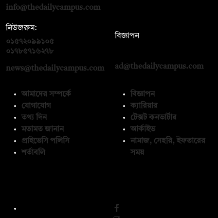
info@thedailycampus.com
নিউজরুম:
বিজ্ঞাপন
০১৫৭২০৯৯১০৫
,
০১৭১২১৩৬৫৯৩
০১৭৮৫৭১৬২৭৮
ad@thedailycampus.com
news@thedailycampus.com
আমাদের সম্পর্কে
বিজ্ঞাপন
যোগাযোগ
ক্যারিয়ার
তথ্য দিন
টেক্সট কনভার্টার
মতামত জানান
আর্কাইভ
প্রাইভেসি পলিসি
নামাজ, সেহরি, ইফতারের
শর্তাবলি
সময়
অনুসরণ করুন