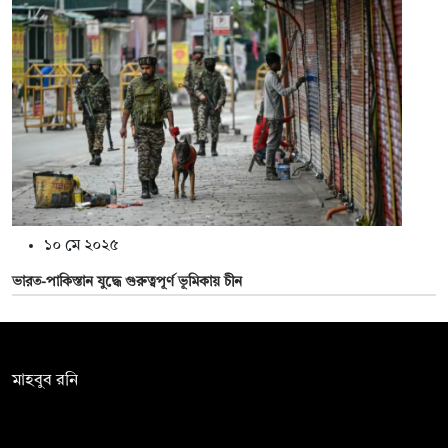
১০ মে ২০২৫
ভারত-পাকিস্তান যুদ্ধে গুরুত্বপূর্ণ ভূমিকায় চীন
সম্পাদক:
মাহবুব রনি
দ্য ডেইলি ক্যাম্পাস, দ্বিতীয় তলা, হাসান হোল্ডিংস, ৫২/১ নিউ ইস্কাটন
রোড, ঢাকা ১০০০