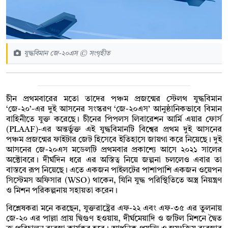
যুদ্ধবিমান জে-২০এস © সংগৃহীত
চীন প্রথমবারের মতো তাদের পঞ্চম প্রজন্মের স্টেলথ যুদ্ধবিমান
‘জে-২০’-এর দুই আসনের সংস্করণ ‘জে-২০এস’ আনুষ্ঠানিকভাবে বিমান
বাহিনীতে যুক্ত করেছে। চীনের পিপলস লিবারেশন আর্মি এয়ার ফোর্স
(PLAAF)-এর অন্তর্ভুক্ত এই যুদ্ধবিমানটি বিশ্বের প্রথম দুই আসনের
পঞ্চম প্রজন্মের ফাইটার জেট হিসেবে ইতিহাসে জায়গা করে নিয়েছে। দুই
আসনের জে-২০এস মডেলটি প্রথমবার প্রকাশ্যে আসে ২০২১ সালের
অক্টোবরে। দীর্ঘদিন ধরে এর অস্তিত্ব নিয়ে জল্পনা চললেও এবার তা
বাস্তবে রূপ নিয়েছে। এতে একজন পাইলটের পাশাপাশি একজন ওয়েপন
সিস্টেমস অফিসার (WSO) থাকেন, যিনি যুদ্ধ পরিস্থিতিতে অস্ত্র নিয়ন্ত্রণ
ও মিশন পরিকল্পনায় সহায়তা করেন।
বিশ্লেষকরা মনে করছেন, যুক্তরাষ্ট্রের এফ-২২ এবং এফ-৩৫ এর তুলনায়
জে-২০ এর পাল্লা প্রায় দ্বিগুণ হওয়ায়, দীর্ঘমেয়াদি ও জটিল মিশনে দ্বৈত