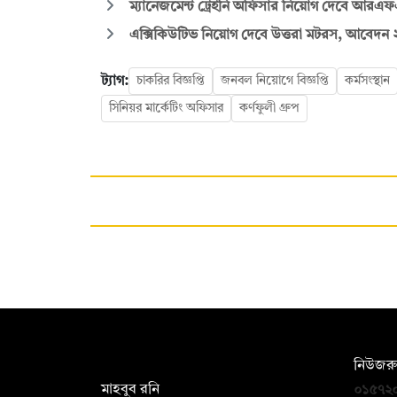
ম্যানেজমেন্ট ট্রেইনি অফিসার নিয়োগ দেবে আরএফএল 
এক্সিকিউটিভ নিয়োগ দেবে উত্তরা মটরস, আবেদন ২০
ট্যাগ:
চাকরির বিজ্ঞপ্তি
জনবল নিয়োগে বিজ্ঞপ্তি
কর্মসংস্থান
সিনিয়র মার্কেটিং অফিসার
কর্ণফুলী গ্রুপ
সম্পাদক:
নিউজরু
মাহবুব রনি
০১৫৭২