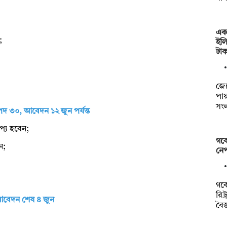
এক 
;
ইলি
টা
জে
পায়
সংল
 পদ ৩০, আবেদন ১২ জুন পর্যন্ত
াপ্য হবেন;
গবে
ন;
নে
গবে
রিট
আবেদন শেষ ৪ জুন
বৈজ