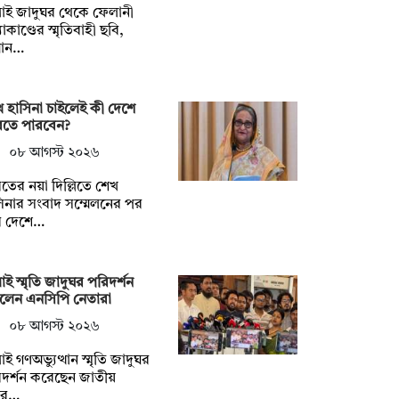
াই জাদুঘর থেকে ফেলানী
যাকাণ্ডের স্মৃতিবাহী ছবি,
মান…
 হাসিনা চাইলেই কী দেশে
রতে পারবেন?
০৮ আগস্ট ২০২৬
তের নয়া দিল্লিতে শেখ
িনার সংবাদ সম্মেলনের পর
র দেশে…
াই স্মৃতি জাদুঘর পরিদর্শন
লেন এনসিপি নেতারা
০৮ আগস্ট ২০২৬
াই গণঅভ্যুত্থান স্মৃতি জাদুঘর
দর্শন করেছেন জাতীয়
গর…