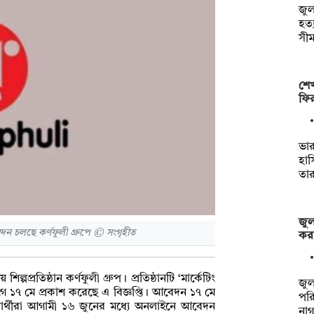
জুল
হত্
সী
শেখ
ফি
ভার
হাস
তা
জুল
দন চলছে কর্ণফুলী গ্রুপে © সংগৃহীত
কর
ল্পপ্রতিষ্ঠান কর্ণফুলী গ্রুপ। প্রতিষ্ঠানটি ‘মার্কেটিং
জুল
গে ১৭ মে প্রকাশ করেছে এ বিজ্ঞপ্তি। আবেদন ১৭ মে
পরি
্রার্থীরা আগামী ১৬ জুনের মধ্যে অনলাইনে আবেদন
না