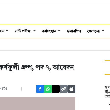
শাসন
ভর্তি পরীক্ষা
কর্মসংস্থান
স্কলারশিপ
খেলাধুলা
কর্ণফুলী গ্রুপ, পদ ৭, আবেদন
জুল
০ PM
সীম
মো