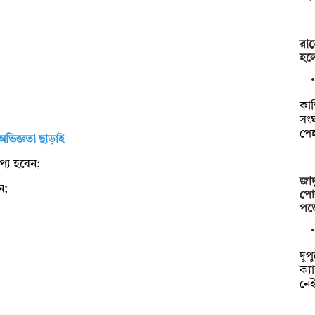
রাত
হলে
কাশ
সংঘ
পে
অভিজ্ঞতা ছাড়াই
াপ্য হবেন;
জাদ
ন;
পোশ
পড়
দুপ
ক্য
নে