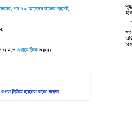
শৃঙ
্যানেজার, পদ ৫০, আবেদন স্নাতক পাসেই
ছা
ন;
সাং
অভি
বিশ
রিত জানতে
এখানে ক্লিক
করুন।
গুগল নিউজ চ্যানেল ফলো করুন