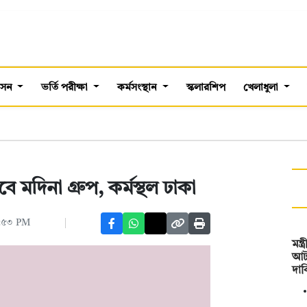
শাসন
ভর্তি পরীক্ষা
কর্মসংস্থান
স্কলারশিপ
খেলাধুলা
মদিনা গ্রুপ, কর্মস্থল ঢাকা
৪:৫৩ PM
মন্
আটক
দা