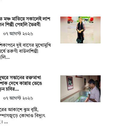
ে মঞ্চ মাতিয়ে সকালেই লাশ
ন শিল্পী পেহলি ভৈরবী
০৭ আগস্ট ২০২৬
িকাপনে দুই বাসের মুখোমুখি
র্ষে তরুণী বাউলশিল্পী
হলি…
ুঘরে সন্তানের রক্তমাখা
াক দেখে কান্নায় ভেঙে
েন চবির…
০৭ আগস্ট ২০২৬
ুরের আকাশে ঝুম বৃষ্টি,
াম্পাসজুড়ে কোথাও বিদ্যুৎ
ই। …