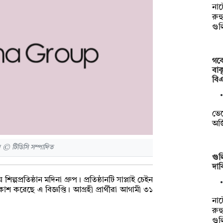
না
রুহ
গু
গবে
বাক
বি
ভেট
অর্
 © টিডিসি সম্পাদিত
গুল
দাব
ল্পপ্রতিষ্ঠান মদিনা গ্রুপ। প্রতিষ্ঠানটি সাপ্লাই চেইন
াশ করেছে এ বিজ্ঞপ্তি। আগ্রহী প্রার্থীরা আগামী ৩১
না
রুহ
গু