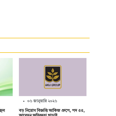
০৬ জানুয়ারি ২০২৬
স্থল
বড় নিয়োগ বিজ্ঞপ্তি আকিজ গ্রুপে, পদ ৫৫,
আবেদন অভিজ্ঞতা ছাড়াই