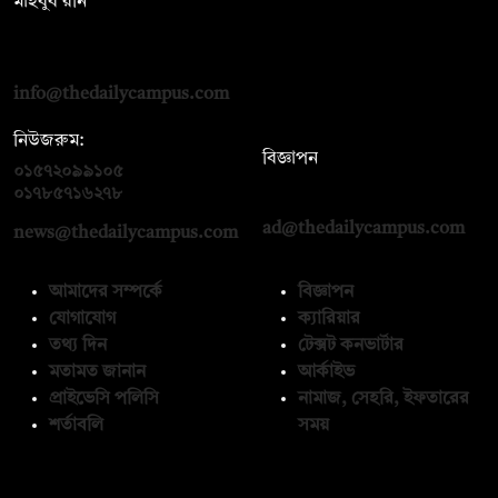
মাহবুব রনি
দ্য ডেইলি ক্যাম্পাস, দ্বিতীয় তলা, হাসান হোল্ডিংস, ৫২/১ নিউ ইস্কাটন
রোড, ঢাকা ১০০০
info@thedailycampus.com
নিউজরুম:
বিজ্ঞাপন
০১৫৭২০৯৯১০৫
,
০১৭১২১৩৬৫৯৩
০১৭৮৫৭১৬২৭৮
ad@thedailycampus.com
news@thedailycampus.com
আমাদের সম্পর্কে
বিজ্ঞাপন
যোগাযোগ
ক্যারিয়ার
তথ্য দিন
টেক্সট কনভার্টার
মতামত জানান
আর্কাইভ
প্রাইভেসি পলিসি
নামাজ, সেহরি, ইফতারের
শর্তাবলি
সময়