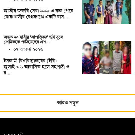
জাতীয় জরুরি সেবা ৯৯৯-এ কল পেয়ে
নোয়াখালীর বেগমগঞ্জে একটি বাস…
অন্তত ২০ ছাত্রীর ‘আপত্তিকর’ ছবি তুলে
প্রেমিককে পাঠিয়েছেন ঐশ…
০৭ আগস্ট ২০২৬
ইসলামী বিশ্ববিদ্যালয়ের (ইবি)
জুলাই-৩৬ আবাসিক হলে সহপাঠী ও
র…
আরও পড়ুন
সম্পাদক: