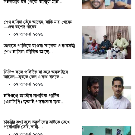
সহকর্মীর ঘর থেকে আব্দুল মান্না…
শেখ হাসিনা বেঁচে আছেন, নাকি মারা গেছেন
—প্রশ্ন রাশেদ খাঁনের
০৭ আগস্ট ২০২৬
ভারতে পালিয়ে যাওয়া সাবেক প্রধানমন্ত্রী
শেখ হাসিনা জীবিত আছে…
ভিডিও কলে পলিটিক্স না করে অফলাইনে
আসেন—নুরকে কেন এ কথা বললে…
০৭ আগস্ট ২০২৬
হবিগঞ্জে জাতীয় নাগরিক পার্টির
(এনসিপি) জুলাই পদযাত্রায় ছাত্…
চাকরির কথা বলে তরুণীদের আটকে রেখে
পর্নোগ্রাফি তৈরি, স্বামী-…
০৭ আগস্ট ২০২৬