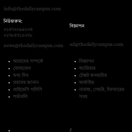
info@thedailycampus.com
নিউজরুম:
বিজ্ঞাপন
০১৫৭২০৯৯১০৫
,
০১৭১২১৩৬৫৯৩
০১৭৮৫৭১৬২৭৮
ad@thedailycampus.com
news@thedailycampus.com
আমাদের সম্পর্কে
বিজ্ঞাপন
যোগাযোগ
ক্যারিয়ার
তথ্য দিন
টেক্সট কনভার্টার
মতামত জানান
আর্কাইভ
প্রাইভেসি পলিসি
নামাজ, সেহরি, ইফতারের
শর্তাবলি
সময়
অনুসরণ করুন