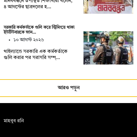
মানববন্ধনে উপস্থিত শিক্ষার্থীরা বলেন,
৪ আগস্টের ছাত্রদলের হ…
সরকারি কর্মকর্তাকে গুলি করে স্ট্রিমিংয়ে থাকা
ইউটিউবারকে জান…
১০ আগস্ট ২০২৬
থাইল্যান্ডে সরকারি এক কর্মকর্তাকে
গুলি করার পর সরাসরি সম্প্…
আরও পড়ুন
সম্পাদক:
মাহবুব রনি
দ্য ডেইলি ক্যাম্পাস, দ্বিতীয় তলা, হাসান হোল্ডিংস, ৫২/১ নিউ ইস্কাটন
রোড, ঢাকা ১০০০