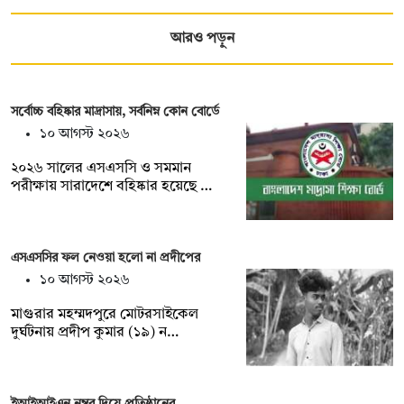
আরও পড়ুন
সর্বোচ্চ বহিষ্কার মাদ্রাসায়, সর্বনিম্ন কোন বোর্ডে
১০ আগস্ট ২০২৬
২০২৬ সালের এসএসসি ও সমমান
পরীক্ষায় সারাদেশে বহিষ্কার হয়েছে …
এসএসসির ফল নেওয়া হলো না প্রদীপের
১০ আগস্ট ২০২৬
মাগুরার মহম্মদপুরে মোটরসাইকেল
দুর্ঘটনায় প্রদীপ কুমার (১৯) ন…