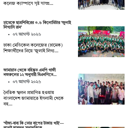
কলেজ ক্যাম্পাসে সৃষ্ট সাম্প্র…
ঢামেকে ছাত্রশিবিরের ৩.৬ কিলোমিটার ‘জুলাই
লিগ্যাসি রান’
০৭ আগস্ট ২০২৬
ঢাকা মেডিকেল কলেজের (ঢামেক)
শিক্ষার্থীদের নিয়ে ‘জুলাই লিগ্য…
জামায়াত থেকে বহিষ্কৃত এমপি গাজী
নজরুলের ১২ অনুসারী বিএনপিতে…
০৭ আগস্ট ২০২৬
নৈতিক স্খলন প্রমাণিত হওয়ায়
বাংলাদেশ জামায়াতে ইসলামী থেকে
বহ…
‘গাঁজা-বাবা কি তোর বাপের টাকায় খাই’—
বলেই ছাত্রদল সভাপতিকে…