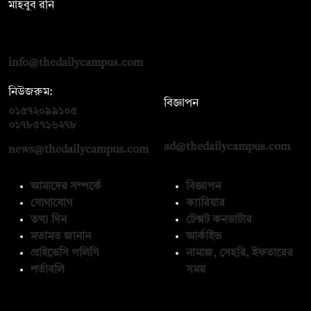
মাহবুব রনি
দ্য ডেইলি ক্যাম্পাস, দ্বিতীয় তলা, হাসান হোল্ডিংস, ৫২/১ নিউ ইস্কাটন
রোড, ঢাকা ১০০০
info@thedailycampus.com
নিউজরুম:
বিজ্ঞাপন
০১৫৭২০৯৯১০৫
,
০১৭১২১৩৬৫৯৩
০১৭৮৫৭১৬২৭৮
ad@thedailycampus.com
news@thedailycampus.com
আমাদের সম্পর্কে
বিজ্ঞাপন
যোগাযোগ
ক্যারিয়ার
তথ্য দিন
টেক্সট কনভার্টার
মতামত জানান
আর্কাইভ
প্রাইভেসি পলিসি
নামাজ, সেহরি, ইফতারের
শর্তাবলি
সময়