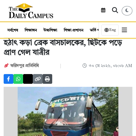
Eng
সর্বশেষ
শিক্ষাঙ্গন
উচ্চশিক্ষা
শিক্ষা প্রশাসন
ভর্তি পরীক্ষা
কর্মসংস্থান
হঠাৎ কড়া ব্রেক বাসচালকের, ছিটকে পড়ে
প্রাণ গেল যাত্রীর
ফরিদপুর প্রতিনিধি
৩০ মে ২০২৬, ০৮:০৮ AM