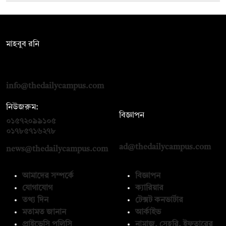
সম্পাদক:
মাহবুব রনি
দ্য ডেইলি ক্যাম্পাস, দ্বিতীয় তলা, হাসান হোল্ডিংস, ৫২/১ নিউ ইস্কাটন
রোড, ঢাকা ১০০০
info@thedailycampus.com
নিউজরুম:
বিজ্ঞাপন
০১৫৭২০৯৯১০৫
,
০১৭১২১৩৬৫৯৩
০১৭৮৫৭১৬২৭৮
ad@thedailycampus.com
news@thedailycampus.com
আমাদের সম্পর্কে
বিজ্ঞাপন
যোগাযোগ
ক্যারিয়ার
তথ্য দিন
টেক্সট কনভার্টার
মতামত জানান
আর্কাইভ
প্রাইভেসি পলিসি
নামাজ, সেহরি, ইফতারের