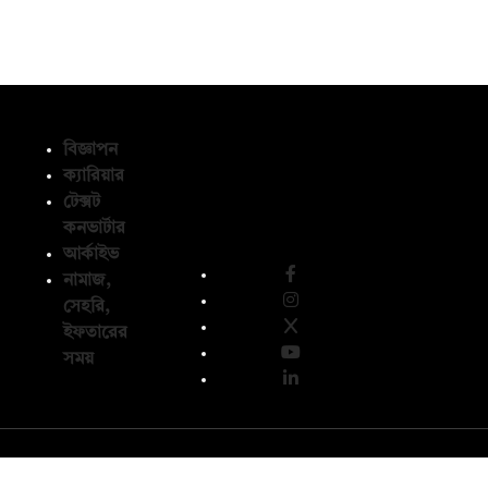
বিজ্ঞাপন
ক্যারিয়ার
টেক্সট
অনুসরণ করুন
কনভার্টার
আর্কাইভ
নামাজ,
সেহরি,
ইফতারের
সময়