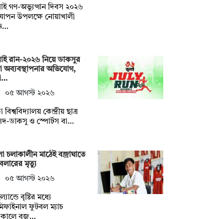
াই গণ-অভ্যুত্থান দিবস ২০২৬
যাপন উপলক্ষে নোয়াখালী
্ঞ…
াই রান-২০২৬ নিয়ে ডাকসুর
া অব্যবস্থাপনার অভিযোগ,
ষো…
০৫ আগস্ট ২০২৬
 বিশ্ববিদ্যালয় কেন্দ্রীয় ছাত্র
দ-ডাকসু ও স্পোর্টস বা…
া চলাকালীন মাঠেই বজ্রাঘাতে
বলারের মৃত্যু
০৫ আগস্ট ২০২৬
্যান্ডে বৃষ্টির মধ্যে
িফাইনাল ফুটবল ম্যাচ
াকালে বজ…