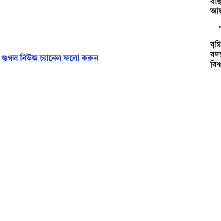
বাছ
আয়া
বৃষ
বদ
গুগল নিউজ চ্যানেল ফলো করুন
বিশ