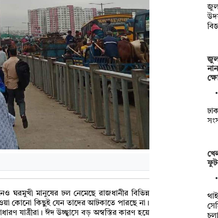
জুল
উদ
বিজ
জুল
নান
ক্
ঢাকা
সংস
খেল
ফুট
িনেও ঘরমুখী মানুষের ঢল নেমেছে রাজধানীর বিভিন্ন
থাইল
হাওয়া কোনো কিছুই যেন তাদের আটকাতে পারছে না।
সেম
রণ যাত্রীরা। ঈদ উচ্ছ্বাসে বড় অস্বস্তির কারণ হয়ে
চল