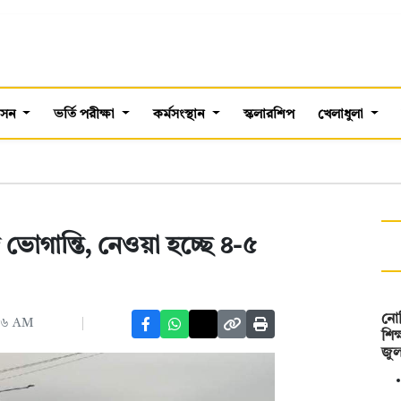
শাসন
ভর্তি পরীক্ষা
কর্মসংস্থান
স্কলারশিপ
খেলাধুলা
ভোগান্তি, নেওয়া হচ্ছে ৪-৫
নোব
:৪৬ AM
শিক
জু