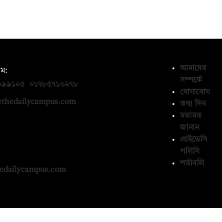
আমাদের
ম:
সম্পর্কে
০৯৯১০৫
,
০১৭৮৫৭১৬২৭৮
যোগাযোগ
thedailycampus.com
তথ্য দিন
মতামত
জানান
ন
প্রাইভেসি
পলিসি
১৩৬৫৯৩
শর্তাবলি
edailycampus.com
© কপিরাইট 2026, দ্য ডেইলি ক্যাম্পাস লিমিটেড