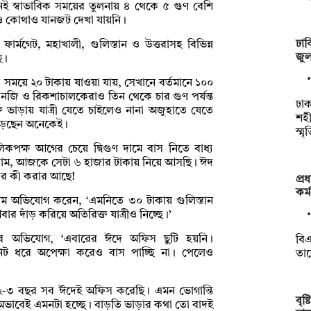
ই স্বাভাবিক সময়ের তুলনায় ৪ থেকে ৫ গুণ বেশি
েও কোথাও যানজট দেখা যায়নি।
ঢাব
র্মগেট, মহাখালী, গুলিস্তান ও উত্তরাসহ বিভিন্ন
জুলা
ে।
 সময়ে ২০ টাকায় যাওয়া যায়, সেখানে বর্তমানে ১০০
এনজি ও রিকশাচালকেরাও তিন থেকে চার গুণ পর্যন্ত
ঢাক
ত ভাড়ায় যাত্রী যেতে চাইলেও নানা অজুহাতে যেতে
শহী
 ছাড়ছেন অনেকেই।
স্ম
পক্ষ আগের চেয়ে দ্বিগুণ দামে বাস নিতে বাধ্য
তাম, আজকে সেটা ৬ হাজার টাকায় নিয়ে আসছি। ঈদ
ের কী করার আছে!
প্র
কর্
সলাম অভিযোগ করেন, ‘এমনিতে ৩০ টাকায় গুলিস্তান
ার দাঁড় করিয়ে অতিরিক্ত যাত্রীও নিচ্ছে।’
কীর অভিযোগ, ‘এবারের ঈদে অফিস ছুটি হয়নি।
বিএ
নিট ধরে অপেক্ষা করেও বাস পাচ্ছি না। পেলেও
তা
২-৩ বছর সব ঈদেই অফিস করেছি। এমন ভোগান্তি
বৃষ
র অভাবেই এমনটা হচ্ছে। বাড়তি ভাড়ার কথা তো বাদই