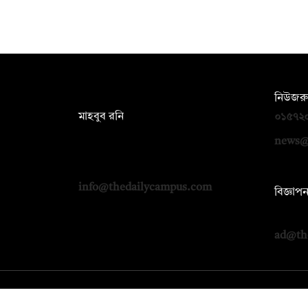
সম্পাদক:
নিউজরু
মাহবুব রনি
০১৫৭২
দ্য ডেইলি ক্যাম্পাস, দ্বিতীয় তলা, হাসান
news@
হোল্ডিংস, ৫২/১ নিউ ইস্কাটন রোড, ঢাকা
১০০০
info@thedailycampus.com
বিজ্ঞাপ
০১৭১২
ad@th