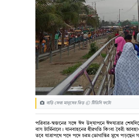
বাড়ি ফেরা মানুষের ভিড় © টিডিসি ফটো
পরিবার-স্বজনের সঙ্গে ঈদ উদ্‌যাপনে ঈদযাত্রার শেষদ
বাস টার্মিনালে। যানবাহনের ধীরগতি কিংবা বৈরী আব
তবে যাত্রাপথে পদে পদে চরম ভোগান্তির মুখে পড়ছেন সাধা