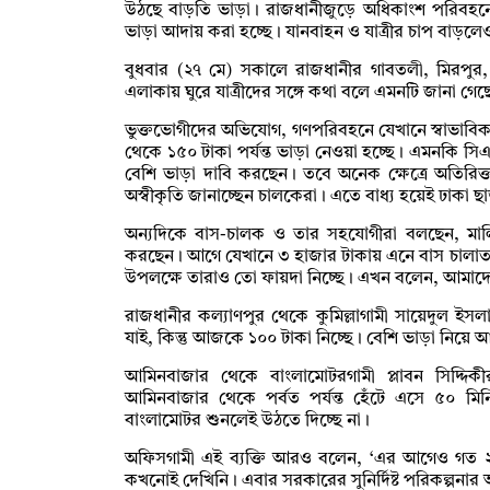
উঠছে বাড়তি ভাড়া। রাজধানীজুড়ে অধিকাংশ পরিবহনে
ভাড়া আদায় করা হচ্ছে। যানবাহন ও যাত্রীর চাপ বাড়ল
বুধবার (২৭ মে) সকালে রাজধানীর গাবতলী, মিরপুর, ফা
এলাকায় ঘুরে যাত্রীদের সঙ্গে কথা বলে এমনটি জানা গেছ
ভুক্তভোগীদের অভিযোগ, গণপরিবহনে যেখানে স্বাভাবিক
থেকে ১৫০ টাকা পর্যন্ত ভাড়া নেওয়া হচ্ছে। এমনকি সি
বেশি ভাড়া দাবি করছেন। তবে অনেক ক্ষেত্রে অতিরিক্
অস্বীকৃতি জানাচ্ছেন চালকেরা। এতে বাধ্য হয়েই ঢাকা
অন্যদিকে বাস-চালক ও তার সহযোগীরা বলছেন, মালিক
করছেন। আগে যেখানে ৩ হাজার টাকায় এনে বাস চালা
উপলক্ষে তারাও তো ফায়দা নিচ্ছে। এখন বলেন, আমাদ
রাজধানীর কল্যাণপুর থেকে কুমিল্লাগামী সায়েদুল ই
যাই, কিন্তু আজকে ১০০ টাকা নিচ্ছে। বেশি ভাড়া নিয়ে আব
আমিনবাজার থেকে বাংলামোটরগামী প্লাবন সিদ্দি
আমিনবাজার থেকে পর্বত পর্যন্ত হেঁটে এসে ৫০ মি
বাংলামোটর শুনলেই উঠতে দিচ্ছে না।
অফিসগামী এই ব্যক্তি আরও বলেন, ‘এর আগেও গত 
কখনোই দেখিনি। এবার সরকারের সুনির্দিষ্ট পরিকল্পনা