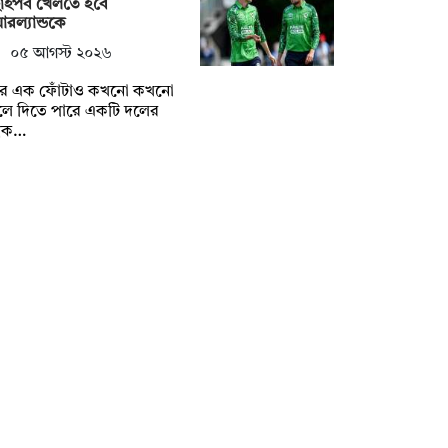
াইপর্ব খেলতে হবে
রল্যান্ডকে
০৫ আগস্ট ২০২৬
্টির এক ফোঁটাও কখনো কখনো
লে দিতে পারে একটি দলের
্বক…