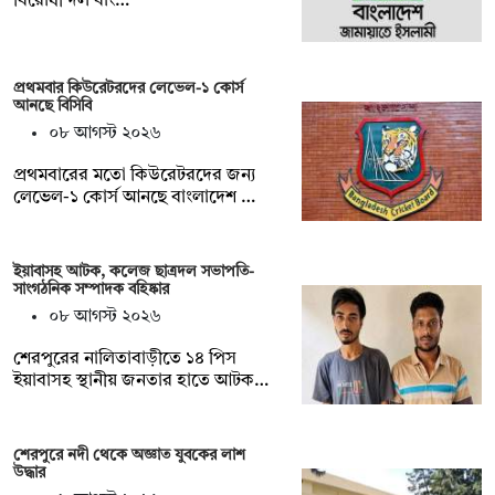
বিরোধী দল বাং…
প্রথমবার কিউরেটরদের লেভেল-১ কোর্স
আনছে বিসিবি
০৮ আগস্ট ২০২৬
প্রথমবারের মতো কিউরেটরদের জন্য
লেভেল-১ কোর্স আনছে বাংলাদেশ …
ইয়াবাসহ আটক, কলেজ ছাত্রদল সভাপতি-
সাংগঠনিক সম্পাদক বহিষ্কার
০৮ আগস্ট ২০২৬
শেরপুরের নালিতাবাড়ীতে ১৪ পিস
ইয়াবাসহ স্থানীয় জনতার হাতে আটক…
শেরপুরে নদী থেকে অজ্ঞাত যুবকের লাশ
উদ্ধার