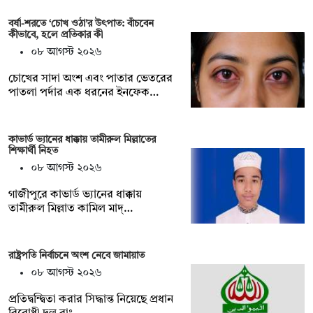
বর্ষা-শরতে ‘চোখ ওঠা’র উৎপাত: বাঁচবেন
কীভাবে, হলে প্রতিকার কী
০৮ আগস্ট ২০২৬
চোখের সাদা অংশ এবং পাতার ভেতরের
পাতলা পর্দার এক ধরনের ইনফেক…
কাভার্ড ভ্যানের ধাক্কায় তামীরুল মিল্লাতের
শিক্ষার্থী নিহত
০৮ আগস্ট ২০২৬
গাজীপুরে কাভার্ড ভ্যানের ধাক্কায়
তামীরুল মিল্লাত কামিল মাদ্…
রাষ্ট্রপতি নির্বাচনে অংশ নেবে জামায়াত
০৮ আগস্ট ২০২৬
প্রতিদ্বন্দ্বিতা করার সিদ্ধান্ত নিয়েছে প্রধান