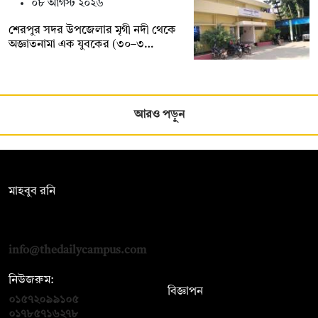
০৮ আগস্ট ২০২৬
শেরপুর সদর উপজেলার মৃগী নদী থেকে
অজ্ঞাতনামা এক যুবকের (৩০–৩…
আরও পড়ুন
সম্পাদক:
মাহবুব রনি
দ্য ডেইলি ক্যাম্পাস, দ্বিতীয় তলা, হাসান হোল্ডিংস, ৫২/১ নিউ ইস্কাটন
রোড, ঢাকা ১০০০
info@thedailycampus.com
নিউজরুম:
বিজ্ঞাপন
০১৫৭২০৯৯১০৫
,
০১৭১২১৩৬৫৯৩
০১৭৮৫৭১৬২৭৮