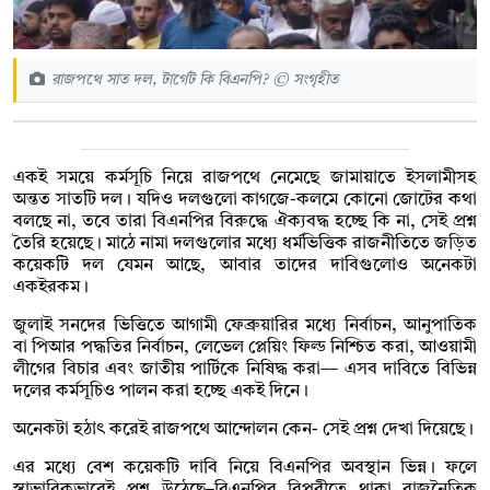
রাজপথে সাত দল, টার্গেট কি বিএনপি? © সংগৃহীত
একই সময়ে কর্মসূচি নিয়ে রাজপথে নেমেছে জামায়াতে ইসলামীসহ
অন্তত সাতটি দল। যদিও দলগুলো কাগজে-কলমে কোনো জোটের কথা
বলছে না, তবে তারা বিএনপির বিরুদ্ধে ঐক্যবদ্ধ হচ্ছে কি না, সেই প্রশ্ন
তৈরি হয়েছে। মাঠে নামা দলগুলোর মধ্যে ধর্মভিত্তিক রাজনীতিতে জড়িত
কয়েকটি দল যেমন আছে, আবার তাদের দাবিগুলোও অনেকটা
একইরকম।
জুলাই সনদের ভিত্তিতে আগামী ফেব্রুয়ারির মধ্যে নির্বাচন, আনুপাতিক
বা পিআর পদ্ধতির নির্বাচন, লেভেল প্লেয়িং ফিল্ড নিশ্চিত করা, আওয়ামী
লীগের বিচার এবং জাতীয় পার্টিকে নিষিদ্ধ করা–– এসব দাবিতে বিভিন্ন
দলের কর্মসূচিও পালন করা হচ্ছে একই দিনে।
অনেকটা হঠাৎ করেই রাজপথে আন্দোলন কেন- সেই প্রশ্ন দেখা দিয়েছে।
এর মধ্যে বেশ কয়েকটি দাবি নিয়ে বিএনপির অবস্থান ভিন্ন। ফলে
স্বাভাবিকভাবেই প্রশ্ন উঠেছে–বিএনপির বিপরীতে থাকা রাজনৈতিক