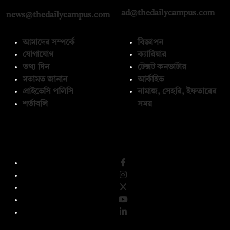
ad@thedailycampus.com
news@thedailycampus.com
আমাদের সম্পর্কে
বিজ্ঞাপন
যোগাযোগ
ক্যারিয়ার
তথ্য দিন
টেক্সট কনভার্টার
মতামত জানান
আর্কাইভ
প্রাইভেসি পলিসি
নামাজ, সেহরি, ইফতারের
শর্তাবলি
সময়
অনুসরণ করুন