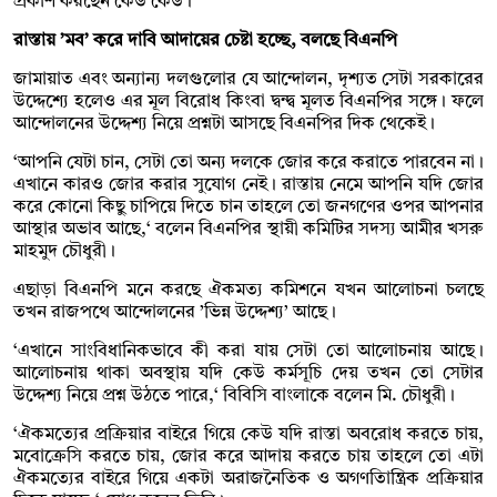
প্রকাশ করছেন কেউ কেউ।
রাস্তায় ’মব’ করে দাবি আদায়ের চেষ্টা হচ্ছে, বলছে বিএনপি
জামায়াত এবং অন্যান্য দলগুলোর যে আন্দোলন, দৃশ্যত সেটা সরকারের
উদ্দেশ্যে হলেও এর মূল বিরোধ কিংবা দ্বন্দ্ব মূলত বিএনপির সঙ্গে। ফলে
আন্দোলনের উদ্দেশ্য নিয়ে প্রশ্নটা আসছে বিএনপির দিক থেকেই।
‘আপনি যেটা চান, সেটা তো অন্য দলকে জোর করে করাতে পারবেন না।
এখানে কারও জোর করার সুযোগ নেই। রাস্তায় নেমে আপনি যদি জোর
করে কোনো কিছু চাপিয়ে দিতে চান তাহলে তো জনগণের ওপর আপনার
আস্থার অভাব আছে,‘ বলেন বিএনপির স্থায়ী কমিটির সদস্য আমীর খসরু
মাহমুদ চৌধুরী।
এছাড়া বিএনপি মনে করছে ঐকমত্য কমিশনে যখন আলোচনা চলছে
তখন রাজপথে আন্দোলনের ’ভিন্ন উদ্দেশ্য’ আছে।
‘এখানে সাংবিধানিকভাবে কী করা যায় সেটা তো আলোচনায় আছে।
আলোচনায় থাকা অবস্থায় যদি কেউ কর্মসূচি দেয় তখন তো সেটার
উদ্দেশ্য নিয়ে প্রশ্ন উঠতে পারে,‘ বিবিসি বাংলাকে বলেন মি. চৌধুরী।
‘ঐকমত্যের প্রক্রিয়ার বাইরে গিয়ে কেউ যদি রাস্তা অবরোধ করতে চায়,
মবোক্রেসি করতে চায়, জোর করে আদায় করতে চায় তাহলে তো এটা
ঐকমত্যের বাইরে গিয়ে একটা অরাজনৈতিক ও অগণতিান্ত্রিক প্রক্রিয়ার