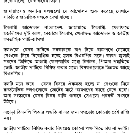
দিকে যাচ্ছে,‘ যোগ করেন তিনি।
জামায়াতসহ অন্যান্য দলগুলো যে আন্দোলন শুরু করেছে সেখানে
সাতটি রাজনৈতিক দলকে দেখা যাচ্ছে।
ইসলামী আন্দোলন বাংলাদেশ, জামায়াতে ইসলামী, খেলাফতে
মজলিসের দুটি অংশ, নেজামে ইসলাম, খেলাফত আন্দোলন ও জাতীয়
গণতান্ত্রিক পার্টি-জাগপা।
দলগুলো যেসব দাবিতে সরকারকে চাপ দিতে রাজপথে নেমেছে
সেগুলো নিয়ে বিরোধিতা হচ্ছে মূলত বিএনপির সঙ্গে। কারণ জুলাই
সনদের ভিত্তিতে আগামী ফেব্রুয়ারির মধ্যে নির্বাচন, পিআর পদ্ধতিতে
ভোট, জাতীয় পার্টিকে নিষিদ্ধ করার মতো বিষয়গুলোতে ভিন্নমত আছে
বিএনপির।
দলটি মনে করে–– যেসব বিষয়ে ঐকমত্য হচ্ছে না সেগুলো নিয়ে
রাজনৈতিক দলগুলোকে ভোটের মাঠে ’জনগণের কাছে যেতে হবে’।
আর সংস্কারের যেসব বিষয় বাকি থাকবে সেগুলো পরবর্তী সংসদে
উঠবে।
এছাড়া বিএনপি পিআর পদ্ধতি বা এর জন্য গণভোট কোনোটাতেই রাজি
নয়।
জাতীয় পার্টিকে নিষিদ্ধ করার বিষয়েও কোনো পক্ষ নিতে চায় না দলটি।