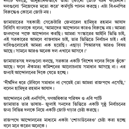
দলটি বলছে, আনুষ্ঠানিকভাবে তারা কোনো জোট গঠন করেননি।
দলগুলো ’নিজেদের মতো করে’ কর্মসূচি পালন করছে। এটা বিএনপির
বিরুদ্ধেও কোনো জোট নয়।
জামায়াতের সহকারী সেক্রেটারি জেনারেল হামিদুর রহমান আযাদ
বিবিসি বাংলাকে বলেন, ‘আমাদের আন্দোলন কারও বিরুদ্ধে নয়। আমরা
জনগণের পক্ষে আন্দোলন করছি। আমরা সংস্কারের আইনি ভিত্তি চাই,
এই সরকারের আমলে বাস্তবায়ন চাই, তার ভিত্তিতে নির্বাচন চাই। এই
দাবিগুলোতেই আমরা এক হয়েছি। এছাড়া পিআরসহ আরও বিষয়
আছে। সামনে আরও অনেক দল এখানে আসবে।‘
জামায়াতসহ দলগুলো বলছে, সরকার একটি ’বিশেষ দলের দিকে ঝুঁকে’
আছে। ফলে ঐকমত্য কমিশনের আলোচনায় সমাধান আসছে না। এর
জন্যই আন্দোলনের দিকে যেতে হচ্ছে।
‘দীর্ঘদিন ধরে টেবিলে সমাধান না পেয়েই তো আমরা রাজপথে এসেছি,‘
বলেন হামিদুর রহমান আযাদ।
আন্দোলনে নেই এনসিপি, গণঅধিকার পরিষদ ও এবি পার্টি
জামায়াত তার ভাষায়– জুলাই সনদের ভিত্তিতে একটি সুষ্ঠু নির্বাচনের
জন্য বিভিন্ন দলকে নিয়ে একটি জোট গড়ার চেষ্টা করছে।
রাজপথে আন্দোলনের মাধ্যমে একটা ’শোডাউনেরও’ চেষ্টা করা হচ্ছে
বলে মনে করেন অনেকে।