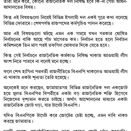
তারা মনে করে, কোনো রাজনৈতিক দল নিষিদ্ধ হবে কি-না সেটা আইন-
আদালতের বিষয়।
কিন্তু এই বিষয়গুলো নিয়েই বিভিন্ন ইসলামী দল একই সুরে কথা বলেছে
বিভিন্ন ফোরামে। শেষপর্যন্ত রাজপথের কর্মসূচিও পালন করেছে।
আর এই বিষয়গুলো ঘটছে এমন এক সময়ে যখন সরকার ঘোষিত
নির্বাচনের বাকি আছে পাঁচ মাসেরও কম। নির্বাচন হতে হলে নির্বাচন
কমিশনকে তিন মাস পরই তফসিল ঘোষণার দিকে যেতে হবে।
কিন্তু সেই নির্বাচনে রাজনৈতিক কর্মকাণ্ড নিষিদ্ধ থাকায় আওয়ামী লীগ
অংশ নিতে পারবে না বলেই মনে হচ্ছে।
ফলে শেখ হাসিনা পরবর্তী রাজনীতিতে বিএনপি থাকলেও আওয়ামী লীগ
না থাকায় একটা শূন্যতা তৈরি হয়েছে।
অনেকেই মনে করছেন, জামায়াতসহ বিভিন্ন রাজনৈতিক দল একজোট
হয়ে মূলত বিএনপির বিপরীতে একটা বড় রাজনৈতিক শক্তি হিসেবে
নিজেদের দৃশ্যমান করতে চাইছে। অর্থাৎ আন্দোলনের মাধ্যমে একটা
রাজনৈতিক জোট গড়া, যার টার্গেট বিএনপি।
যদিও বিএনপিকে টার্গেট করে জোটের চেষ্টা হচ্ছে, এমন দাবি নাকচ
করছে জামায়াত।