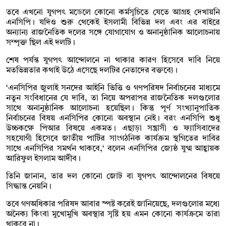
তবে এখনো যুগপৎ মডেলে কোনো কর্মসূচিতে যেতে আগ্রহ দেখায়নি
এনসিপি। যদিও শুরু থেকেই ইসলামী বিভিন্ন দল এবং এর বাইরে
অন্যান্য রাজনৈতিক দলের সঙ্গে যোগাযোগ ও অনানুষ্ঠানিক আলোচনায়
সম্পৃক্ত ছিল এই দলটি।
শেষ পর্যন্ত যুগপৎ আন্দোলনে না থাকার কারণ হিসেবে দাবি নিয়ে
মতভিন্নতার কথাই উঠে এসেছে দলটির নেতাদের বক্তব্যে।
‘এনসিপির জুলাই সনদের আইনি ভিত্তি ও গণপরিষদ নির্বাচনের মাধ্যমে
নতুন সংবিধানের যে দাবি, তা নিয়ে অপরাপর রাজনৈতিক দলগুলোর
সাথে অনানুষ্ঠানিক আলোচনা হয়েছিল। কিন্তু পূর্ণ সংখ্যানুপাতিক
নির্বাচনের বিষয় এনসিপির কোনো অবস্থান নেই। বরং এনসিপি শুধু
উচ্চকক্ষে পিআর বিষয়ে একমত। এছাড়া সন্ত্রাসী ও ফ্যাসিবাদের
সহযোগী হিসেবে জাতীয় পার্টির সাংগঠনিক কার্যক্রম স্থগিতের দাবির
সাথে এনসিপির সমর্থন থাকবে,‘ বলেন এনসিপির জ্যেষ্ঠ যুগ্ম আহ্বায়ক
আরিফুল ইসলাম আদীব।
তিনি জানান, তার দল কোনো জোট বা যুগপৎ আন্দোলনের বিষয়ে
সিদ্ধান্ত নেয়নি।
তবে গণঅধিকার পরিষদ আবার স্পষ্ট করেই জানিয়েছে, দলগুলোর মধ্যে
অনৈক্য কিংবা মুখোমুখি অবস্থার সৃষ্টি হয় এমন কোনো কার্যক্রমে তারা
থাকবে না।