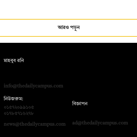
আরও পড়ুন
সম্পাদক:
মাহবুব রনি
দ্য ডেইলি ক্যাম্পাস, দ্বিতীয় তলা, হাসান হোল্ডিংস, ৫২/১ নিউ ইস্কাটন
রোড, ঢাকা ১০০০
info@thedailycampus.com
নিউজরুম:
বিজ্ঞাপন
০১৫৭২০৯৯১০৫
,
০১৭১২১৩৬৫৯৩
০১৭৮৫৭১৬২৭৮
ad@thedailycampus.com
news@thedailycampus.com