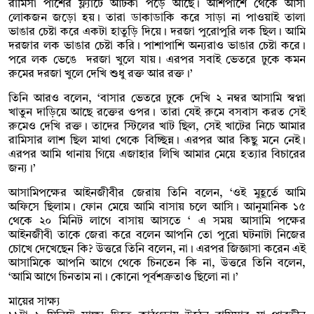
রামিসা পাশের ফ্ল্যাটে আটকা পড়ে আছে। আশপাশে থেকে আসা
লোকজন জড়ো হয়। তারা ডাকাডাকি করে সাড়া না পাওয়াই তালা
ভাঙার চেষ্টা করে একটা হাতুড়ি দিয়ে। দরজা পুরোপুরি লক ছিল। আমি
দরজার লক ভাঙার চেষ্টা করি। পাশাপাশি অন্যরাও ভাঙার চেষ্টা করে।
পরে লক ভেঙে দরজা খুলে যায়। এরপর সবাই ভেতরে ঢুকে কমন
রুমের দরজা খুলে দেখি শুধু রক্ত আর রক্ত।’
তিনি আরও বলেন, ‘বাসার ভেতরে ঢুকে দেখি ২ নম্বর আসামি স্বপ্না
খাতুন দাড়িয়ে আছে রক্তের ওপর। তারা যেই রুমে বসবাস করত সেই
রুমেও দেখি রক্ত। তাদের স্টিলের খাট ছিল, সেই খাটের নিচে আমার
রামিসার লাশ ছিল মাথা থেকে বিচ্ছিন্ন। এরপর আর কিছু মনে নেই।
এরপর আমি থানায় গিয়ে এজাহার লিখি আমার মেয়ে হত্যার বিচারের
জন্য।’
আসামিপক্ষের আইনজীবীর জেরায় তিনি বলেন, ‘ওই মুহূর্তে আমি
অফিসে ছিলাম। ফোন মেয়ে আমি বাসায় চলে আসি। আনুমানিক ১৫
থেকে ২০ মিনিট লাগে বাসায় আসতে ‘ এ সময় আসামি পক্ষের
আইনজীবী তাকে জেরা করে বলেন আপনি তো পুরো ঘটনাটা নিজের
চোখে দেখেছেন কি? উত্তরে তিনি বলেন, না। এরপর জিজ্ঞাসা করেন এই
আসামিকে আপনি আগে থেকে চিনতেন কি না, উত্তরে তিনি বলেন,
‘আমি আগে চিনতাম না। কোনো পূর্বশত্রুতাও ছিলো না।’
মায়ের সাক্ষ্য