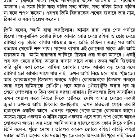
১১টা ২ মিনিটে সাক্ষ্য দিতে কাঠগড়ায় উঠেন রামিসার মা পারভীন
আক্তার। এ সময় তিনি যাহা বলিব সত্য বলিব, সত্য বলিব মিথ্যা বলিব
না বলে শপথ করেন। এরপর তিনি বিচারকের প্রশ্নের জবাবে তার নাম,
ঠিকানা ও বয়স উল্লেখ করেন।
তিনি বলেন, ‘আমি রান্না করছিলাম। আমার রান্না প্রায় শেষ পর্যায়ে
ছিলো। আনুমানিক ১০টার দিকে আমার বোর মেয়ে রাইসা ও ছোট মেয়ে
রামিছা বড় চাচার বাসায় যাওয়ার জন্য রেডি হচ্ছিল। এরটু পর আমি
রান্নাঘর থেকেই শব্দ পায়। পাশের বাসায় এই লোকেরা থাকে এটা আমি
জানতাম না। আমি বারান্দায় তাকিয়ে ছিলাম ওরা কখন আসবে। একটু
পর বড় মেয়ে রাইসা আক্তার বাসায় বাসে একা। তখন আমি জিজ্ঞাসা
করি তুমি একা কেনো রামিসা কোথায়। তখন আমার বড় মেয়ে বলে
রামিসা তো আমার সাথে যায় নাই। তখন আমি নিচে চলে যায় খুঁজতে।
আর লোকজনকে জিজ্ঞাসা করতে থাকি। লোকজনকে জিজ্ঞাসা করলে
তারা বলে রামিসাকে দেখিনি। পরে আরও খোঁজাখুঁজি করার পর না
পেয়ে দোতলায় ও তিন তলায় দরজা ধাক্কায়। তিনতলায় ছিল আসামির।
তখন খেয়াল করে নিচের দিকে তাকিয়ে দেখি আমার মেয়ের একটা
জুতা। তখনও আমি চিৎকার শুনছিলাম। তখন চারতলা থেকে একটা
হাজবেন্ড ওয়াইফ আসে। এরপর পাশের থেকে আরো লোকজন আসে।
আসমা নামে একজন ও মনির নামে একজন এসে তারা পাশ থেকে আরও
লোকজন আনে। এর মধ্যে আমি আমার হাজবেন্ডকে ফোন দিতে থাকি।
তিনি বলেন, খুঁজে দেখো। তারপর অনেক জোরে বাইড়া বাইড়ি কইরা
দরজা ভাঙি। অনেক বার দরজা খুলতে বললেও দরজাটা খুলে নাই ভিতর