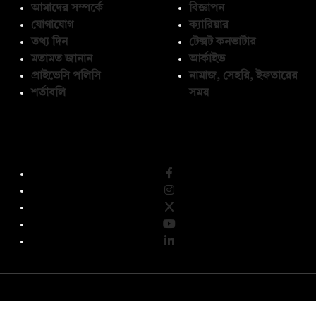
আমাদের সম্পর্কে
বিজ্ঞাপন
যোগাযোগ
ক্যারিয়ার
তথ্য দিন
টেক্সট কনভার্টার
মতামত জানান
আর্কাইভ
প্রাইভেসি পলিসি
নামাজ, সেহরি, ইফতারের
শর্তাবলি
সময়
অনুসরণ করুন
© কপিরাইট 2026, দ্য ডেইলি ক্যাম্পাস লিমিটেড