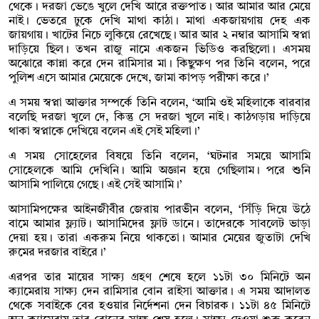
থেকে। দরজা ভেঙে খুলে দেখি আরে রক্তপাত। আর আমার আর মেয়ে
নাই। ভেতরে ঢুকে দেখি মাথা কাঠা। মাথা একজায়গায় দেহ এক
জায়গায়। খাটের নিচে লুকিয়ে রেখেছে। আর আর ২ নম্বার আসামি স্বপ্না
দাড়িয়ে ছিল। তখন রাজু নামে একজন ভিডিও করছিলো। এসময়
অঝোরে কান্না করে দেন রামিসার মা। কিছুক্ষণ পর তিনি বলেন, পরে
পুলিশ এসে আমার মেয়েকে দেখে, জামা কাপড় পরীক্ষা করে।’
এ সময় স্বপ্না আক্তার সম্পর্কে তিনি বলেন, ‘আমি ওই মহিলাকে বারবার
বলেছি দরজা খুলে দে, কিন্তু সে দরজা খুলে নাই। কাঠগড়ায় দাড়িয়ে
থাকা স্বপ্নাকে দেখিয়ে বলেন এই সেই মহিলা।’
এ সময় সোহেলের বিষয়ে তিনি বলেন, ‘ঘটনার সময়ে আসামি
সোহেলকে আমি দেখিনি। আমি অজ্ঞান হয়ে গেছিলাম। পরে শুনি
আসামি পালিয়ে গেছে। এই সেই আসামি।’
আসামিপক্ষের আইনজীবীর জেরায় পারভীন বলেন, ‘সিঁড়ি দিয়ে উঠে
বামে আমার ফ্ল্যাট। আসামিদের ফ্লাট ডানে। তাদেরকে সাবলেট ভাড়া
দেয়া হয়। তারা একরুম নিয়ে থাকতো। আমার মেয়ের জুতাটা দেখি
রুমের দরজার বাইরে।’
এরপর তার মায়ের সাক্ষ্য গ্রহণ শেষে হলে ১১টা ৩০ মিনিটে অন
ক্যামেরায় সাক্ষ্য দেন রামিসার বোন রাইসা আক্তার। এ সময় আদালত
থেকে সবাইকে বের হওয়ার নির্দেশনা দেন বিচারক। ১১টা ৪৫ মিনিটে