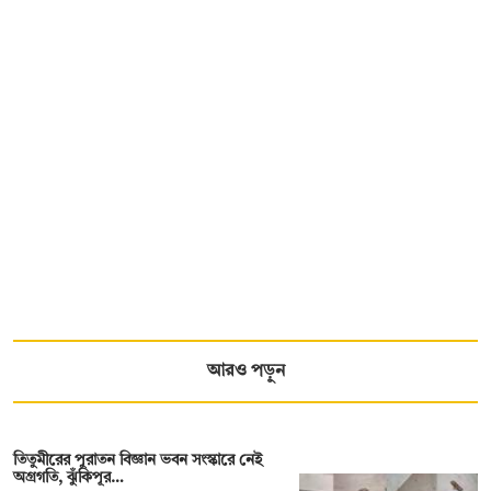
আরও পড়ুন
তিতুমীরের পুরাতন বিজ্ঞান ভবন সংস্কারে নেই
অগ্রগতি, ঝুঁকিপূর…