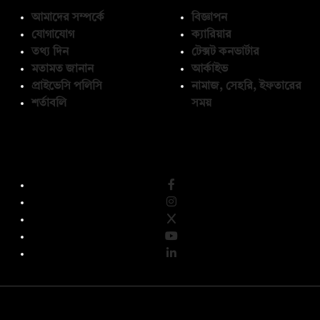
আমাদের সম্পর্কে
বিজ্ঞাপন
যোগাযোগ
ক্যারিয়ার
তথ্য দিন
টেক্সট কনভার্টার
মতামত জানান
আর্কাইভ
প্রাইভেসি পলিসি
নামাজ, সেহরি, ইফতারের
শর্তাবলি
সময়
অনুসরণ করুন
© কপিরাইট 2026, দ্য ডেইলি ক্যাম্পাস লিমিটেড