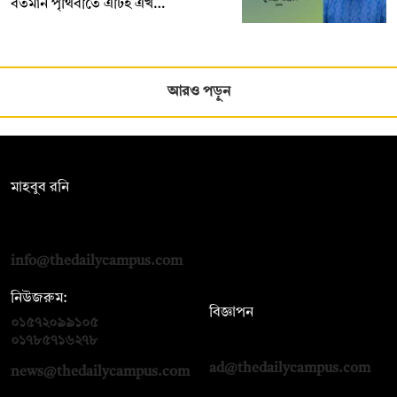
বর্তমান পৃথিবীতে এটিই এখ…
আরও পড়ুন
সম্পাদক:
মাহবুব রনি
দ্য ডেইলি ক্যাম্পাস, দ্বিতীয় তলা, হাসান হোল্ডিংস, ৫২/১ নিউ ইস্কাটন
রোড, ঢাকা ১০০০
info@thedailycampus.com
নিউজরুম:
বিজ্ঞাপন
০১৫৭২০৯৯১০৫
,
০১৭১২১৩৬৫৯৩
০১৭৮৫৭১৬২৭৮
ad@thedailycampus.com
news@thedailycampus.com