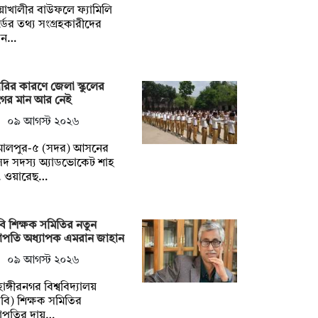
য়াখালীর বাউফলে ফ্যামিলি
্ডের তথ্য সংগ্রহকারীদের
ড়ান…
রির কারণে জেলা স্কুলের
ের মান আর নেই
০৯ আগস্ট ২০২৬
মালপুর-৫ (সদর) আসনের
দ সদস্য অ্যাডভোকেট শাহ
. ওয়ারেছ…
ি শিক্ষক সমিতির নতুন
াপতি অধ্যাপক এমরান জাহান
০৯ আগস্ট ২০২৬
াঙ্গীরনগর বিশ্ববিদ্যালয়
বি) শিক্ষক সমিতির
াপতির দায়…