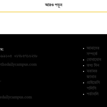
আরও পড়ুন
আমাদের
ম:
সম্পর্কে
০৯৯১০৫
,
০১৭৮৫৭১৬২৭৮
যোগাযোগ
thedailycampus.com
তথ্য দিন
মতামত
জানান
ন
প্রাইভেসি
পলিসি
১৩৬৫৯৩
শর্তাবলি
edailycampus.com