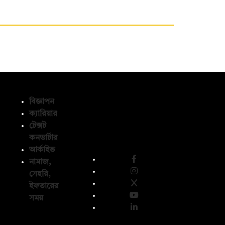
বিজ্ঞাপন
ক্যারিয়ার
টেক্সট
অনুসরণ করুন
কনভার্টার
আর্কাইভ
নামাজ,
সেহরি,
ইফতারের
সময়