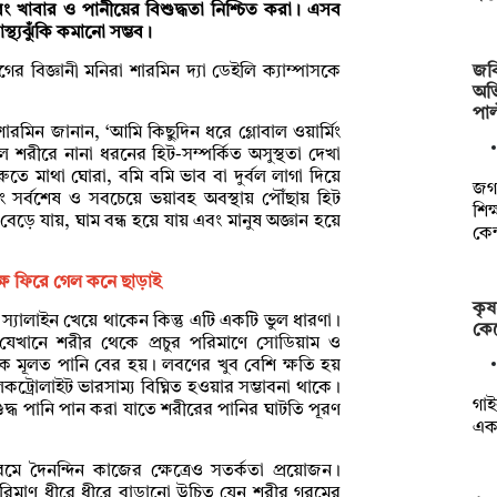
 খাবার ও পানীয়ের বিশুদ্ধতা নিশ্চিত করা। এসব
্থ্যঝুঁকি কমানো সম্ভব।
জবি
 বিজ্ঞানী মনিরা শারমিন দ্যা ডেইলি ক্যাম্পাসকে
অভি
পাল
রমিন জানান, ‘আমি কিছুদিন ধরে গ্লোবাল ওয়ার্মিং
শরীরে নানা ধরনের হিট-সম্পর্কিত অসুস্থতা দেখা
ে মাথা ঘোরা, বমি বমি ভাব বা দুর্বল লাগা দিয়ে
জগন
র্বশেষ ও সবচেয়ে ভয়াবহ অবস্থায় পৌঁছায় হিট
শিক
 বেড়ে যায়, ঘাম বন্ধ হয়ে যায় এবং মানুষ অজ্ঞান হয়ে
কেন
ক্ষ ফিরে গেল কনে ছাড়াই
কৃষ
্যালাইন খেয়ে থাকেন কিন্তু এটি একটি ভুল ধারণা।
কেট
 যেখানে শরীর থেকে প্রচুর পরিমাণে সোডিয়াম ও
েকে মূলত পানি বের হয়। লবণের খুব বেশি ক্ষতি হয়
ট্রোলাইট ভারসাম্য বিঘ্নিত হওয়ার সম্ভাবনা থাকে।
গাই
শুদ্ধ পানি পান করা যাতে শরীরের পানির ঘাটতি পূরণ
এক 
রমে দৈনন্দিন কাজের ক্ষেত্রেও সতর্কতা প্রয়োজন।
িমাণ ধীরে ধীরে বাড়ানো উচিত যেন শরীর গরমের