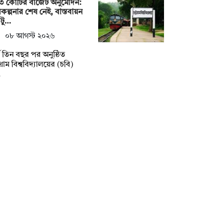
৩ কোটির বাজেট অনুমোদন:
কল্পনার শেষ নেই, বাস্তবায়ন
টু…
০৮ আগস্ট ২০২৬
্ঘ তিন বছর পর অনুষ্ঠিত
টগ্রাম বিশ্ববিদ্যালয়ের (চবি)
…