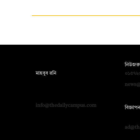
সম্পাদক:
নিউজরু
মাহবুব রনি
০১৫৭২
দ্য ডেইলি ক্যাম্পাস, দ্বিতীয় তলা, হাসান
news@
হোল্ডিংস, ৫২/১ নিউ ইস্কাটন রোড, ঢাকা
১০০০
info@thedailycampus.com
বিজ্ঞাপ
০১৭১২
ad@th