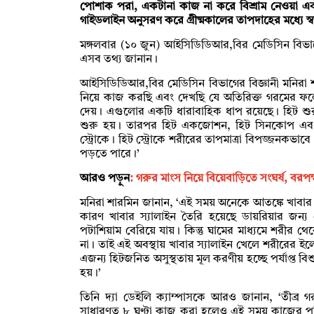
পোশাক পরা, একটানা কাজ না করে বিশ্রাম নেওয়া এবং
গাইডলাইন অনুসরণ করে গ্রীষ্মকালের তাপদাহের মধ্যে স্বাস
মঙ্গলবার (১০ জুন) আইসিডিডিআর,বির মেডিসিন বিভাগের
এসব তথ্য জানান।
আইসিডিডিআর,বির মেডিসিন বিভাগের বিজ্ঞানী মনিরা শা
নিয়ে কাজ করছি এবং দেখছি যে অতিরিক্ত গরমের ফলে 
দেয়। এগুলোর একটি ধারাবাহিক ধাপ রয়েছে। হিট শুরুত
শুরু হয়। তারপর হিট একজোশন, হিট সিনকোপ এবং স
স্ট্রোকে। হিট স্ট্রোকে শরীরের তাপমাত্রা বিপজ্জনকভাবে
পড়তে পারে।’
আরও পড়ুন
:
গরুর মাংস নিয়ে বিয়েবাড়িতে সংঘর্ষ, বরপ
মনিরা শারমিন জানান, ‘এই সময় অনেকে আতঙ্কে খাবার স
কারণ খাবার স্যালাইন তৈরি হয়েছে ডায়রিয়ার জন্য
পটাশিয়াম বেরিয়ে যায়। কিন্তু ঘামের মাধ্যমে শরীর থ
না। তাই এই অবস্থায় খাবার স্যালাইন খেলে শরীরের ইলেক
এজন্য হিটজনিত অসুস্থতায় মূল করণীয় হচ্ছে পর্যাপ্ত বি
হয়।’
তিনি দ্যা ডেইলি ক্যাম্পাসকে আরও জানান, ‘তীব্র গ
সাধারণত ৮ ঘণ্টা কাজ করা হলেও এই সময় কাজের পর