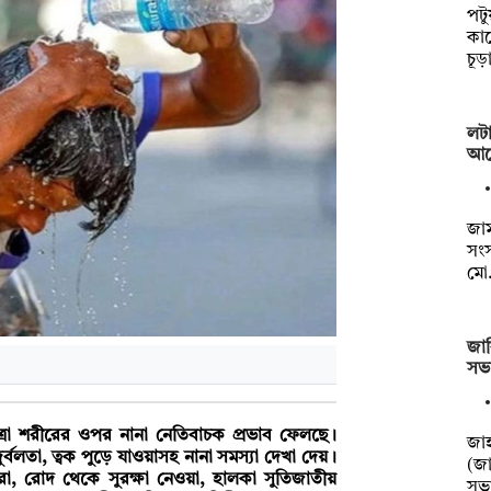
পটু
কার
চূ
লটা
আগ
জা
সংস
মো
জাব
সভ
ত্রা শরীরের ওপর নানা নেতিবাচক প্রভাব ফেলছে।
জাহ
্বলতা, ত্বক পুড়ে যাওয়াসহ নানা সমস্যা দেখা দেয়।
(জা
করা, রোদ থেকে সুরক্ষা নেওয়া, হালকা সুতিজাতীয়
সভ