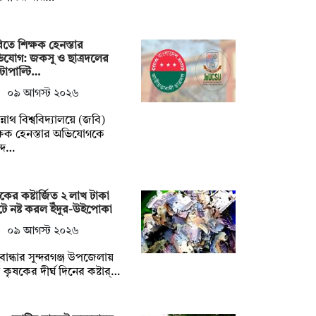
তে শিক্ষক হেনস্তার
যোগ: জকসু ও ছাত্রদলের
্টাপাল্টি…
০৯ আগস্ট ২০২৬
্নাথ বিশ্ববিদ্যালয়ে (জবি)
্ষক হেনস্তার অভিযোগকে
্দ…
কের কষ্টার্জিত ২ লাখ টাকা
ে নষ্ট করল ইঁদুর-উইপোকা
০৯ আগস্ট ২০২৬
বান্ধার সুন্দরগঞ্জ উপজেলায়
কৃষকের দীর্ঘ দিনের কষ্টার্…