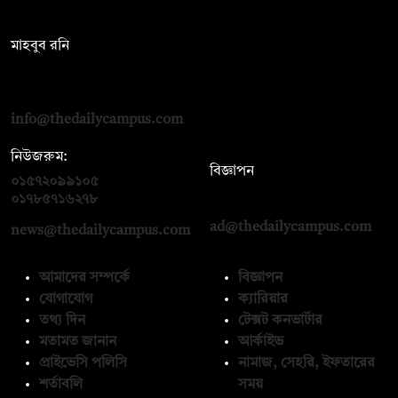
সম্পাদক:
মাহবুব রনি
দ্য ডেইলি ক্যাম্পাস, দ্বিতীয় তলা, হাসান হোল্ডিংস, ৫২/১ নিউ ইস্কাটন
রোড, ঢাকা ১০০০
info@thedailycampus.com
নিউজরুম:
বিজ্ঞাপন
০১৫৭২০৯৯১০৫
,
০১৭১২১৩৬৫৯৩
০১৭৮৫৭১৬২৭৮
ad@thedailycampus.com
news@thedailycampus.com
আমাদের সম্পর্কে
বিজ্ঞাপন
যোগাযোগ
ক্যারিয়ার
তথ্য দিন
টেক্সট কনভার্টার
মতামত জানান
আর্কাইভ
প্রাইভেসি পলিসি
নামাজ, সেহরি, ইফতারের
শর্তাবলি
সময়