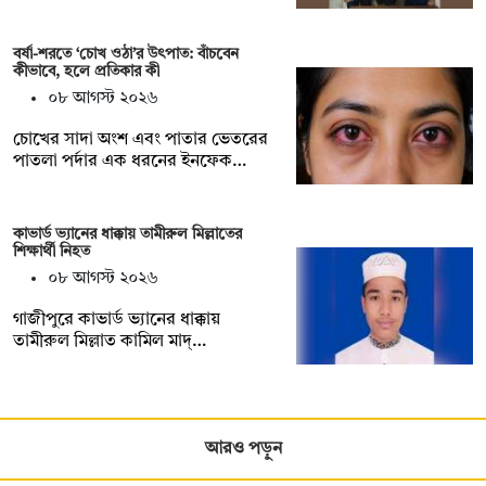
বর্ষা-শরতে ‘চোখ ওঠা’র উৎপাত: বাঁচবেন
কীভাবে, হলে প্রতিকার কী
০৮ আগস্ট ২০২৬
চোখের সাদা অংশ এবং পাতার ভেতরের
পাতলা পর্দার এক ধরনের ইনফেক…
কাভার্ড ভ্যানের ধাক্কায় তামীরুল মিল্লাতের
শিক্ষার্থী নিহত
০৮ আগস্ট ২০২৬
গাজীপুরে কাভার্ড ভ্যানের ধাক্কায়
তামীরুল মিল্লাত কামিল মাদ্…
আরও পড়ুন