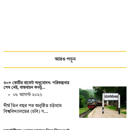
আরও পড়ুন
৫০৩ কোটির বাজেট অনুমোদন: পরিকল্পনার
শেষ নেই, বাস্তবায়ন কতটু…
০৮ আগস্ট ২০২৬
দীর্ঘ তিন বছর পর অনুষ্ঠিত চট্টগ্রাম
বিশ্ববিদ্যালয়ের (চবি) স…