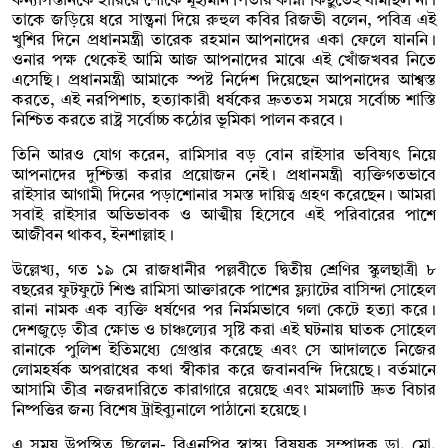
কন্যাসন্তানকে হারিয়ে শোকে মূহ্যমান পিতার কান্না কিছুতেই থামছিল না।
তাকে জড়িয়ে ধরে সান্ত্বনা দিয়ে রুহুল কবির রিজভী বলেন, পবিত্র এই
খুশির দিনে প্রধানমন্ত্রী তারেক রহমান আপনাদের একা ফেলে যাননি।
ওনার পক্ষ থেকেই আমি আজ আপনাদের মাঝে এই খোঁজখবর নিতে
এসেছি। প্রধানমন্ত্রী আমাকে স্পষ্ট নির্দেশ দিয়েছেন আপনাদের আশ্বস্ত
করতে, এই নরপিশাচ, হত্যাকারী ধর্ষকের দ্রুততম সময়ে সর্বোচ্চ শাস্তি
নিশ্চিত করতে রাষ্ট্র সর্বোচ্চ কঠোর ভূমিকা পালন করবে।
তিনি আরও যোগ করেন, রামিসার বড় বোন রাইসার ভবিষ্যৎ নিয়ে
আপনাদের দুশ্চিন্তা করার প্রয়োজন নেই। প্রধানমন্ত্রী ব্যক্তিগতভাবে
রাইসার আগামী দিনের পড়াশোনার সমস্ত দায়িত্ব গ্রহণ করেছেন। আমরা
সবাই রাইসার অভিভাবক ও আত্মীয় হিসেবে এই পরিবারের পাশে
আজীবন থাকব, ইনশাল্লাহ।
উল্লেখ্য, গত ১৯ মে রাজধানীর পল্লবীতে দ্বিতীয় শ্রেণির স্কুলছাত্রী ৮
বছরের ফুটফুটে শিশু রামিসা আক্তারকে পাশের ফ্ল্যাটের বাসিন্দা সোহেল
রানা নামক এক ব্যক্তি ধর্ষণের পর নির্মমভাবে গলা কেটে হত্যা করে।
দেশজুড়ে তীব্র ক্ষোভ ও চাঞ্চল্যের সৃষ্টি করা এই ঘটনায় ঘাতক সোহেল
রানাকে পুলিশ ইতিমধ্যে গ্রেপ্তার করেছে এবং সে আদালতে নিজের
লোমহর্ষক অপরাধের কথা স্বীকার করে জবানবন্দি দিয়েছে। বর্তমানে
আসামি তীব্র নজরদারিতে কারাগারে রয়েছে এবং মামলাটি দ্রুত বিচার
নিষ্পত্তির জন্য বিশেষ ট্রাইব্যুনালে পাঠানো হয়েছে।
এ সময় উপস্থিত ছিলেন- বিএনপির স্বাস্থ্য বিষয়ক সম্পাদক ডা. মো.