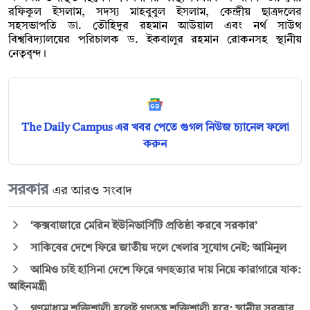
রফিকুল ইসলাম, সদস্য মাহবুবুল ইসলাম, কেন্দ্রীয় ছাত্রদলের
সহসভাপতি ডা. তৌহিদুর রহমান আউয়াল এবং নর্থ সাউথ
বিশ্ববিদ্যালয়ের পরিচালক ড. ইকবালুর রহমান রোকনসহ স্থানীয়
নেতৃবৃন্দ।
The Daily Campus এর খবর পেতে গুগল নিউজ চ্যানেল ফলো
করুন
সরকার
এর আরও সংবাদ
‘কক্সবাজারে মেরিন ইউনিভার্সিটি প্রতিষ্ঠা করবে সরকার’
সাকিবের দেশে ফিরে জাতীয় দলে খেলার সুযোগ নেই: আমিনুল
আমিও চাই হাসিনা দেশে ফিরে গণহত্যার দায় নিয়ে কারাগারে যাক:
আইনমন্ত্রী
গণমাধ্যম শক্তিশালী হলেই গণতন্ত্র শক্তিশালী হবে: স্থানীয় সরকার