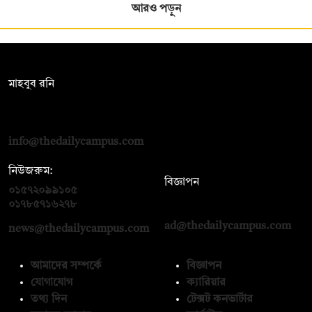
আরও পড়ুন
সম্পাদক:
মাহবুব রনি
দ্য ডেইলি ক্যাম্পাস, দ্বিতীয় তলা, হাসান হোল্ডিংস, ৫২/১ নিউ ইস্কাটন
রোড, ঢাকা ১০০০
info@thedailycampus.com
নিউজরুম:
বিজ্ঞাপন
০১৫৭২০৯৯১০৫
,
০১৭১২১৩৬৫৯৩
০১৭৮৫৭১৬২৭৮
ad@thedailycampus.com
news@thedailycampus.com
আমাদের সম্পর্কে
বিজ্ঞাপন
যোগাযোগ
ক্যারিয়ার
তথ্য দিন
টেক্সট কনভার্টার