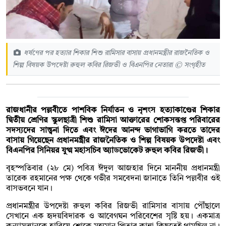
ধর্ষণের পর হত্যার শিকার শিশু রামিসার বাসায় প্রধানমন্ত্রীর রাজনৈতিক ও
শিল্প বিষয়ক উপদেষ্টা রুহুল কবির রিজভী ও বিএনপির নেতারা © সংগৃহীত
রাজধানীর পল্লবীতে পাশবিক নির্যাতন ও নৃশংস হত্যাকাণ্ডের শিকার
দ্বিতীয় শ্রেণির স্কুলছাত্রী শিশু রামিসা আক্তারের শোকসন্তপ্ত পরিবারের
সদস্যদের সান্ত্বনা দিতে এবং ঈদের আনন্দ ভাগাভাগি করতে তাদের
বাসায় গিয়েছেন প্রধানমন্ত্রীর রাজনৈতিক ও শিল্প বিষয়ক উপদেষ্টা এবং
বিএনপির সিনিয়র যুগ্ম মহাসচিব অ্যাডভোকেট রুহুল কবির রিজভী।
বৃহস্পতিবার (২৮ মে) পবিত্র ঈদুল আজহার দিনে মাননীয় প্রধানমন্ত্রী
তারেক রহমানের পক্ষ থেকে গভীর সমবেদনা জানাতে তিনি পল্লবীর ওই
বাসভবনে যান।
প্রধানমন্ত্রীর উপদেষ্টা রুহুল কবির রিজভী রামিসার বাসায় পৌঁছালে
সেখানে এক হৃদয়বিদারক ও আবেগঘন পরিবেশের সৃষ্টি হয়। একমাত্র