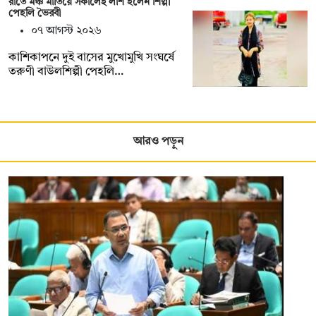
রাতে মঞ্চ মাতিয়ে সকালেই লাশ হলেন শিল্পী
পেহলি ভৈরবী
০৭ আগস্ট ২০২৬
কাশিকাপনে দুই বাসের মুখোমুখি সংঘর্ষে
তরুণী বাউলশিল্পী পেহলি…
আরও পড়ুন