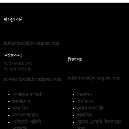
সম্পাদক:
মাহবুব রনি
দ্য ডেইলি ক্যাম্পাস, দ্বিতীয় তলা, হাসান হোল্ডিংস, ৫২/১ নিউ ইস্কাটন
রোড, ঢাকা ১০০০
info@thedailycampus.com
নিউজরুম:
বিজ্ঞাপন
০১৫৭২০৯৯১০৫
,
০১৭১২১৩৬৫৯৩
০১৭৮৫৭১৬২৭৮
ad@thedailycampus.com
news@thedailycampus.com
আমাদের সম্পর্কে
বিজ্ঞাপন
যোগাযোগ
ক্যারিয়ার
তথ্য দিন
টেক্সট কনভার্টার
মতামত জানান
আর্কাইভ
প্রাইভেসি পলিসি
নামাজ, সেহরি, ইফতারের