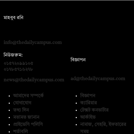
সম্পাদক:
মাহবুব রনি
দ্য ডেইলি ক্যাম্পাস, দ্বিতীয় তলা, হাসান হোল্ডিংস, ৫২/১ নিউ ইস্কাটন
রোড, ঢাকা ১০০০
info@thedailycampus.com
নিউজরুম:
বিজ্ঞাপন
০১৫৭২০৯৯১০৫
,
০১৭১২১৩৬৫৯৩
০১৭৮৫৭১৬২৭৮
ad@thedailycampus.com
news@thedailycampus.com
আমাদের সম্পর্কে
বিজ্ঞাপন
যোগাযোগ
ক্যারিয়ার
তথ্য দিন
টেক্সট কনভার্টার
মতামত জানান
আর্কাইভ
প্রাইভেসি পলিসি
নামাজ, সেহরি, ইফতারের
শর্তাবলি
সময়