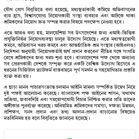
যৌথ প্রেস বিবৃতিতে বলা হয়েছে, মধ্যস্থতাকারী কমিয়ে অভিবাসনের
ব্যয় হ্রাস, বিশ্বাসযোগ্য নিয়োগকারী সংস্থা ব্যবহার এবং আটকে থাকা
শ্রমিকদের নিয়োগ দ্রুত সম্পন্ন করার বিষয়ে পদক্ষেপ নেওয়া হবে।
এতে আরও বলা হয়, মালয়েশিয়া সব উৎসদেশের জন্য এআই–ভিত্তিক
প্রযুক্তিনির্ভর নিয়োগব্যবস্থা চালুর উদ্যোগ নিয়েছে। এতে মধ্যস্বত্বভোগী
কমবে, অভিবাসন খরচ কমবে এবং আন্তর্জাতিক শ্রম সংস্থার (আইএলও)
নির্দেশনা অনুযায়ী ‘নিয়োগকর্তাই অর্থ প্রদান করবেন’ নীতির সঙ্গে সংগতি
রেখে শ্রমিকদের জন্য খরচ শূন্য হবে। বাংলাদেশের পক্ষ থেকে অন্যান্য
সব প্রেরণকারী দেশকে সম্পৃক্ত করে একটি বৈশ্বিক উদ্যোগ হিসেবে এ
ধরনের ডিজিটাল প্ল্যাটফর্ম বাস্তবায়নে পূর্ণ সমর্থন ও সহযোগিতার প্রস্তুতি
ব্যক্ত করা হয়।
এ ছাড়া মানব পাচারসংক্রান্ত চলমান আইনি মামলা সম্পর্কিত উদ্বেগ নিয়ে
দুই পক্ষই আলোচনা করেছে। বাংলাদেশ পক্ষ আইনের শাসন, যথাযথ
প্রক্রিয়া, জবাবদিহি এবং সময়োপযোগী বিচার নিশ্চিত করার প্রতি তাদের
অঙ্গীকার পুনর্ব্যক্ত করেছে। অনিয়মিত শ্রমিকদের সমস্যা, দক্ষতা উন্নয়ন,
প্রশিক্ষণ, সনদ প্রদান এবং তথ্য আদান-প্রদান বাড়ানোর বিষয়েও
মতবিনিময় হয় বলে বিবৃতিতে জানানো হয়েছে।