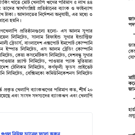
 ব্যাংকিং খাতে মোট খেলাপি ঋণের পরিমাণ ৫ লাখ ৪৪
স্বার্থসংশ্লিষ্ট প্রতিষ্ঠানের ব্যাংক ও ফাইন্যান্স
 টাকা। আদালতের নির্দেশনা অনুযায়ী, এর মধ্যে ৩
জাক
খানো হয়নি।
পদত
পি ঋণখেলাপি প্রতিষ্ঠানগুলো হলো- এস আলম সুপার
মিটেড, সালাম রিফাইন্ড সুগার ইন্ডাস্ট্রিজ
 ট্রেডার্স, বাংলাদেশ এক্সপোর্ট ইমপোর্ট কোম্পানি
‎জা
মন ইস্পাত লিমিটেড, এস আলম ট্রেডিং কোম্পানি
কেন
জ লিমিটেড, কেয়া কসমেটিকস লিমিটেড, দেশবন্ধু সুগার
যো
াওয়ার প্ল্যান্ট লিমিটেড, পাওয়ার প্যাক মুতিয়ারা
ংলাদেশ টেলিকম লিমিটেড, কর্ণফুলী ফুডস প্রাইভেট
্পানি লিমিটেড, বেক্সিমকো কমিউনিকেশনস লিমিটেড
মাট
কর
জা
্তে প্রকৃত খেলাপি ব্যাংকঋণের পরিমাণ কত, শীর্ষ ২০
নিয়েছে এবং সংসদ সদস্যদের ব্যাংকঋণ এবং খেলাপি
হাজ
প্র
গুগল নিউজ চ্যানেল ফলো করুন