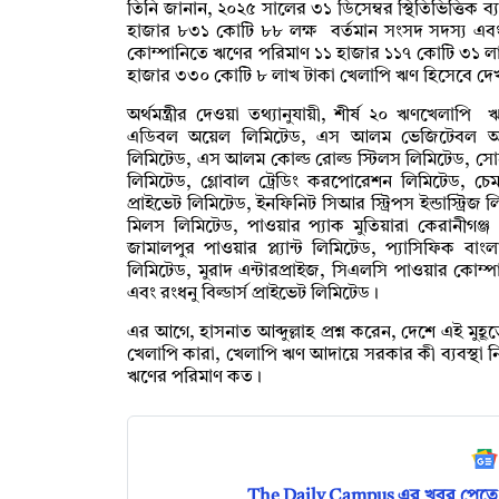
তিনি জানান, ২০২৫ সালের ৩১ ডিসেম্বর স্থিতিভিত্তিক
হাজার ৮৩১ কোটি ৮৮ লক্ষ বর্তমান সংসদ সদস্য এবং তাদের 
কোম্পানিতে ঋণের পরিমাণ ১১ হাজার ১১৭ কোটি ৩১ লাখ
হাজার ৩৩০ কোটি ৮ লাখ টাকা খেলাপি ঋণ হিসেবে দে
অর্থমন্ত্রীর দেওয়া তথ্যানুযায়ী, শীর্ষ ২০ ঋণখেলা
এডিবল অয়েল লিমিটেড, এস আলম ভেজিটেবল অয়েল লি
লিমিটেড, এস আলম কোল্ড রোল্ড স্টিলস লিমিটেড, সোনালী
লিমিটেড, গ্লোবাল ট্রেডিং করপোরেশন লিমিটেড, চে
প্রাইভেট লিমিটেড, ইনফিনিট সিআর স্ট্রিপস ইন্ডাস্ট্রি
মিলস লিমিটেড, পাওয়ার প্যাক মুতিয়ারা কেরানীগঞ্জ প
জামালপুর পাওয়ার প্ল্যান্ট লিমিটেড, প্যাসিফিক বা
লিমিটেড, মুরাদ এন্টারপ্রাইজ, সিএলসি পাওয়ার কোম
এবং রংধনু বিল্ডার্স প্রাইভেট লিমিটেড।
এর আগে, হাসনাত আব্দুল্লাহ প্রশ্ন করেন, দেশে এই মুহূর
খেলাপি কারা, খেলাপি ঋণ আদায়ে সরকার কী ব্যবস্থা 
ঋণের পরিমাণ কত।
The Daily Campus এর খবর পেতে 