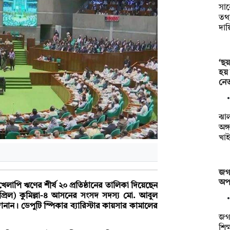
সা
তথ্য
দায়
‘ছয়
হয়
নেত
ঝা
অঙ্
খাই
জগন
অপস
লাপি ঋণের শীর্ষ ২০ প্রতিষ্ঠানের তালিকা দিয়েছেন
এপ্রিল) কুমিল্লা-৪ আসনের সংসদ সদস্য মো. আবুল
নান। ডেপুটি স্পিকার ব্যারিস্টার কায়সার কামালের
জগন
শিক