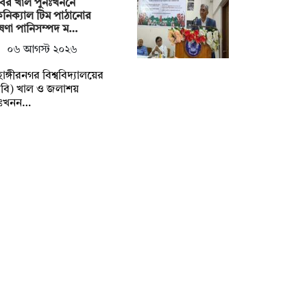
ির খাল পুনঃখননে
নিক্যাল টিম পাঠানোর
ষণা পানিসম্পদ ম…
০৬ আগস্ট ২০২৬
াহাঙ্গীরনগর বিশ্ববিদ্যালয়ের
বি) খাল ও জলাশয়
নঃখনন…