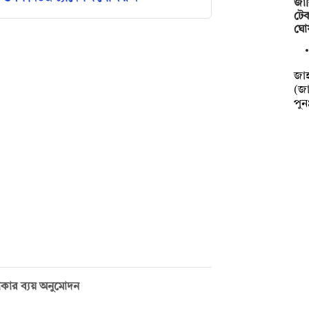
জাব
টেক
ঘো
‎‎জ
(জা
পু
 টাকার ব্যয় অনুমোদন