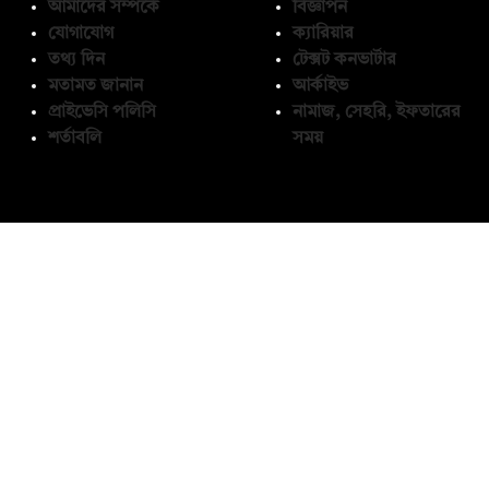
আমাদের সম্পর্কে
বিজ্ঞাপন
যোগাযোগ
ক্যারিয়ার
তথ্য দিন
টেক্সট কনভার্টার
মতামত জানান
আর্কাইভ
প্রাইভেসি পলিসি
নামাজ, সেহরি, ইফতারের
শর্তাবলি
সময়
অনুসরণ করুন
© কপিরাইট 2026, দ্য ডেইলি ক্যাম্পাস লিমিটেড