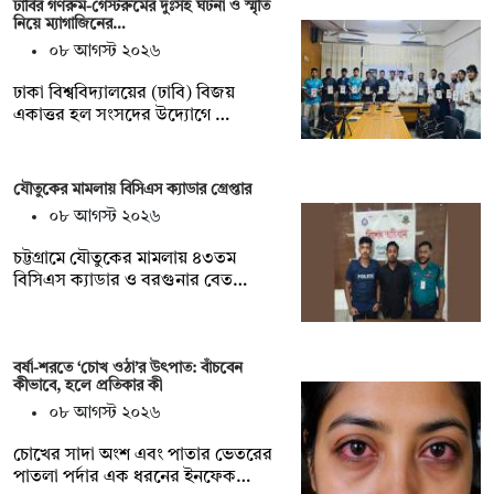
ঢাবির গণরুম-গেস্টরুমের দুঃসহ ঘটনা ও স্মৃতি
নিয়ে ম্যাগাজিনের…
০৮ আগস্ট ২০২৬
ঢাকা বিশ্ববিদ্যালয়ের (ঢাবি) বিজয়
একাত্তর হল সংসদের উদ্যোগে …
যৌতুকের মামলায় বিসিএস ক্যাডার গ্রেপ্তার
০৮ আগস্ট ২০২৬
চট্টগ্রামে যৌতুকের মামলায় ৪৩তম
বিসিএস ক্যাডার ও বরগুনার বেত…
বর্ষা-শরতে ‘চোখ ওঠা’র উৎপাত: বাঁচবেন
কীভাবে, হলে প্রতিকার কী
০৮ আগস্ট ২০২৬
চোখের সাদা অংশ এবং পাতার ভেতরের
পাতলা পর্দার এক ধরনের ইনফেক…