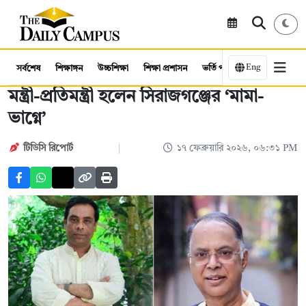
Eng
সর্বশেষ
শিক্ষাঙ্গন
উচ্চশিক্ষা
শিক্ষা প্রশাসন
ভর্তি পরীক্ষা
কর্মসংস্থান
মন্ত্রী-প্রতিমন্ত্রী হলেন সিরাজগঞ্জের ‘মামা-
ভাগ্নে’
টিডিসি রিপোর্ট
১৭ ফেব্রুয়ারি ২০২৬, ০৬:৩১ PM