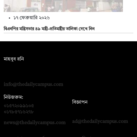
১৭ ফেব্রুয়ারি ২০২৬
বিএনপির মন্ত্রিসভার ৪৯ মন্ত্রী-প্রতিমন্ত্রীর তালিকা দেখে নিন
সম্পাদক:
মাহবুব রনি
দ্য ডেইলি ক্যাম্পাস, দ্বিতীয় তলা, হাসান হোল্ডিংস, ৫২/১ নিউ ইস্কাটন
রোড, ঢাকা ১০০০
info@thedailycampus.com
নিউজরুম:
বিজ্ঞাপন
০১৫৭২০৯৯১০৫
,
০১৭১২১৩৬৫৯৩
০১৭৮৫৭১৬২৭৮
ad@thedailycampus.com
news@thedailycampus.com