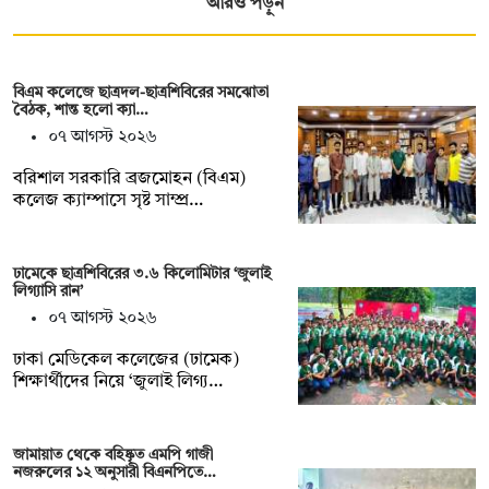
আরও পড়ুন
বিএম কলেজে ছাত্রদল-ছাত্রশিবিরের সমঝোতা
বৈঠক, শান্ত হলো ক্যা…
০৭ আগস্ট ২০২৬
বরিশাল সরকারি ব্রজমোহন (বিএম)
কলেজ ক্যাম্পাসে সৃষ্ট সাম্প্র…
ঢামেকে ছাত্রশিবিরের ৩.৬ কিলোমিটার ‘জুলাই
লিগ্যাসি রান’
০৭ আগস্ট ২০২৬
ঢাকা মেডিকেল কলেজের (ঢামেক)
শিক্ষার্থীদের নিয়ে ‘জুলাই লিগ্য…
জামায়াত থেকে বহিষ্কৃত এমপি গাজী
নজরুলের ১২ অনুসারী বিএনপিতে…