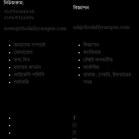
নিউজরুম:
বিজ্ঞাপন
০১৫৭২০৯৯১০৫
,
০১৭১২১৩৬৫৯৩
০১৭৮৫৭১৬২৭৮
ad@thedailycampus.com
news@thedailycampus.com
আমাদের সম্পর্কে
বিজ্ঞাপন
যোগাযোগ
ক্যারিয়ার
তথ্য দিন
টেক্সট কনভার্টার
মতামত জানান
আর্কাইভ
প্রাইভেসি পলিসি
নামাজ, সেহরি, ইফতারের
শর্তাবলি
সময়
অনুসরণ করুন