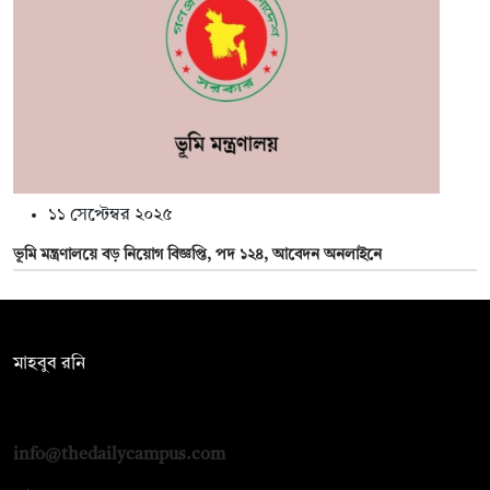
১১ সেপ্টেম্বর ২০২৫
ভূমি মন্ত্রণালয়ে বড় নিয়োগ বিজ্ঞপ্তি, পদ ১২৪, আবেদন অনলাইনে
সম্পাদক:
মাহবুব রনি
দ্য ডেইলি ক্যাম্পাস, দ্বিতীয় তলা, হাসান হোল্ডিংস, ৫২/১ নিউ ইস্কাটন
রোড, ঢাকা ১০০০
info@thedailycampus.com