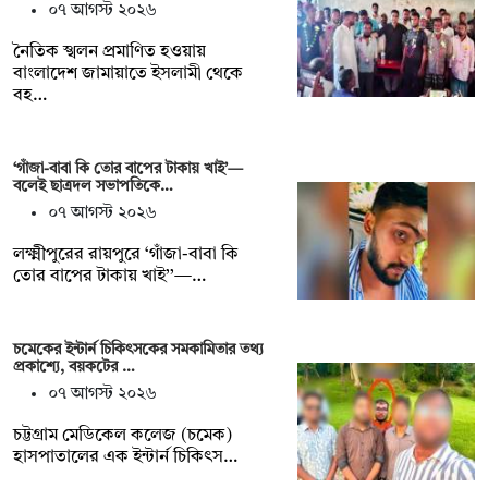
০৭ আগস্ট ২০২৬
নৈতিক স্খলন প্রমাণিত হওয়ায়
বাংলাদেশ জামায়াতে ইসলামী থেকে
বহ…
‘গাঁজা-বাবা কি তোর বাপের টাকায় খাই’—
বলেই ছাত্রদল সভাপতিকে…
০৭ আগস্ট ২০২৬
লক্ষ্মীপুরের রায়পুরে ‘গাঁজা-বাবা কি
তোর বাপের টাকায় খাই’’—…
চমেকের ইন্টার্ন চিকিৎসকের সমকামিতার তথ্য
প্রকাশ্যে, বয়কটের …
০৭ আগস্ট ২০২৬
চট্টগ্রাম মেডিকেল কলেজ (চমেক)
হাসপাতালের এক ইন্টার্ন চিকিৎস…