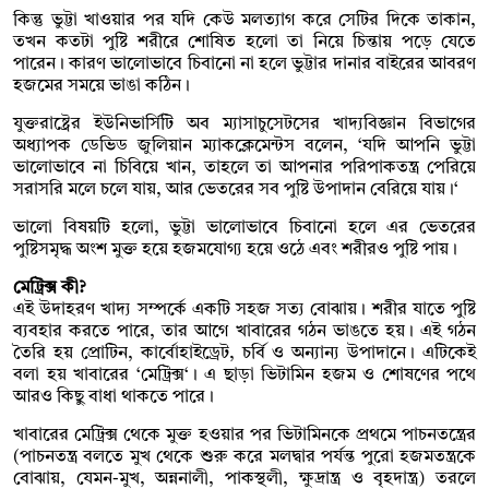
কিন্তু ভুট্টা খাওয়ার পর যদি কেউ মলত্যাগ করে সেটির দিকে তাকান,
তখন কতটা পুষ্টি শরীরে শোষিত হলো তা নিয়ে চিন্তায় পড়ে যেতে
পারেন। কারণ ভালোভাবে চিবানো না হলে ভুট্টার দানার বাইরের আবরণ
হজমের সময়ে ভাঙা কঠিন।
যুক্তরাষ্ট্রের ইউনিভার্সিটি অব ম্যাসাচুসেটসের খাদ্যবিজ্ঞান বিভাগের
অধ্যাপক ডেভিড জুলিয়ান ম্যাকক্লেমেন্টস বলেন, ‘যদি আপনি ভুট্টা
ভালোভাবে না চিবিয়ে খান, তাহলে তা আপনার পরিপাকতন্ত্র পেরিয়ে
সরাসরি মলে চলে যায়, আর ভেতরের সব পুষ্টি উপাদান বেরিয়ে যায়।‘
ভালো বিষয়টি হলো, ভুট্টা ভালোভাবে চিবানো হলে এর ভেতরের
পুষ্টিসমৃদ্ধ অংশ মুক্ত হয়ে হজমযোগ্য হয়ে ওঠে এবং শরীরও পুষ্টি পায়।
মেট্রিক্স কী?
এই উদাহরণ খাদ্য সম্পর্কে একটি সহজ সত্য বোঝায়। শরীর যাতে পুষ্টি
ব্যবহার করতে পারে, তার আগে খাবারের গঠন ভাঙতে হয়। এই গঠন
তৈরি হয় প্রোটিন, কার্বোহাইড্রেট, চর্বি ও অন্যান্য উপাদানে। এটিকেই
বলা হয় খাবারের ‘মেট্রিক্স‘। এ ছাড়া ভিটামিন হজম ও শোষণের পথে
আরও কিছু বাধা থাকতে পারে।
খাবারের মেট্রিক্স থেকে মুক্ত হওয়ার পর ভিটামিনকে প্রথমে পাচনতন্ত্রের
(পাচনতন্ত্র বলতে মুখ থেকে শুরু করে মলদ্বার পর্যন্ত পুরো হজমতন্ত্রকে
বোঝায়, যেমন-মুখ, অন্ননালী, পাকস্থলী, ক্ষুদ্রান্ত্র ও বৃহদান্ত্র) তরলে