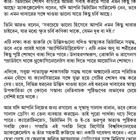
করি- ভিটামিন শোষণ বাড়াতে আমরা সবাই করতে পারি এমন কিছু কি
আছে? ম্যাকক্লেমেন্টস বলেন, যদি আপনি ভিটামিন সাপ্লিমেন্ট নেন, তবে
তা এমন খাবারের সঙ্গে খাওয়া ভালো যাতে কিছু চর্বি আছে।
তিনি আরও বলেন, ‘সবচেয়ে ভালো হিসেবে আপনি এমন কিছু খাবার
চাইবেন, যার মধ্যে ক্ষুদ্র চর্বি কণিকা থাকে, যেমন দুধ বা দই।‘
এটি লক্ষ্য করা জরুরি যে উদ্ভিদগুলো যদিও স্বাস্থ্যকর ভিটামিনে সমৃদ্ধ,
তবে এতে প্রায়ই থাকে ‘অ্যান্টিনিউট্রিয়েন্টস‘। এটি এমন অণু যা শরীরের
কিছু পুষ্টি শোষণে বাধা দিতে পারে। উদাহরণস্বরূপ, ব্রোকলি ও ব্রাসেলস
স্প্রাউটসে থাকে গ্লুকোসিনোলেটস বাধা দিতে পারে আয়োডিন শোষণে।
এদিকে, সবুজ পাতাযুক্ত শাকসবজি সমৃদ্ধ থাকে অক্সালেট নামে পরিচিত
এমন যৌগে যা ক্যালসিয়ামের সঙ্গে যুক্ত হয়ে সেটির শোষণ বন্ধ করে
দেয়। তবে, বিভিন্ন ধরনের উদ্ভিদ খাওয়া হলে এই ধরনের খাবারের স্বাস্থ্য
উপকারিতা যে কোনো সম্ভাব্য নেতিবাচক পুষ্টিগুণের প্রভাবের চেয়ে
বেশিই হয়ে থাকে।
আর যদি আপনি নিজের জন্য রসালো ও সুস্বাদু সালাদ বানান, তবে কোন
সালাদ ড্রেসিং বা তেল ব্যবহার করছেন- তাই পুরো পার্থক্য গড়ে দিতে
পারে। ক্যারোটিনয়েড, ভিটামিন সি ও ই-তে ভরপুর অত্যন্ত পুষ্টিকর
সবজি কেল। সম্প্রতি এই সবজি নিয়ে মিসৌরি বিশ্ববিদ্যালয়ের
ম্যাকক্লেমেন্টস ও তাঁর সহকর্মী রুজিয়ে ঝাং একটি গবেষণা করেন। এতে
দেখা গেছে যে কেলকে অলিভ অয়েলযুক্ত ড্রেসিংয়ের সঙ্গে মিলিয়ে খেলে