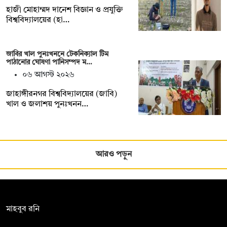
হাজী মোহাম্মদ দানেশ বিজ্ঞান ও প্রযুক্তি
বিশ্ববিদ্যালয়ের (হা…
জাবির খাল পুনঃখননে টেকনিক্যাল টিম
পাঠানোর ঘোষণা পানিসম্পদ ম…
০৬ আগস্ট ২০২৬
‎‎জাহাঙ্গীরনগর বিশ্ববিদ্যালয়ের (জাবি)
খাল ও জলাশয় পুনঃখনন…
আরও পড়ুন
সম্পাদক:
মাহবুব রনি
দ্য ডেইলি ক্যাম্পাস, দ্বিতীয় তলা, হাসান হোল্ডিংস, ৫২/১ নিউ ইস্কাটন