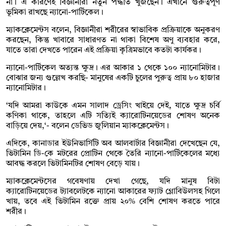
না। এ কারণেই বিজ্ঞানীরা নতুন পদ্ধতি খুঁজছেন। এখানে গুরুত্বপূর্ণ
ভূমিকা রাখছে ন্যানো-পার্টিকেল।
ম্যাকক্লেমেন্টস বলেন, বিজ্ঞানীরা শরীরের স্বাভাবিক প্রক্রিয়াকে অনুকরণ
করছেন, কিন্তু খাবারে সাধারণত না থাকা বিশেষ অণু ব্যবহার করে,
যাতে তারা দেখতে পারেন এই প্রক্রিয়া কৃত্রিমভাবে কতটা কার্যকর।
ন্যানো-পার্টিকেল অত্যন্ত ক্ষুদ্র। এর আকার ১ থেকে ১০০ ন্যানোমিটার।
বোঝার জন্য গুল্লেখ করছি- মানুষের একটি চুলের পুরুত্ব প্রায় ৮০ হাজার
ন্যানোমিটার।
‘যদি আমরা কাউকে এমন সালাদ ড্রেসিং খাইয়ে দেই, যাতে ক্ষুদ্র চর্বি
কণিকা থাকে, তাহলে এটি সত্যিই ক্যারোটিনয়েডের শোষণ অনেক
বাড়িয়ে দেয়,‘- বলেন ডেভিড জুলিয়ান ম্যাকক্লেমেন্টস।
এদিকে, কানাডার ইউনিভার্সিটি অব আলবার্টার বিজ্ঞানীরা দেখেছেন যে,
ভিটামিন ডি-কে মটরের প্রোটিন থেকে তৈরি ন্যানো-পার্টিকেলের মধ্যে
আবদ্ধ করলে ভিটামিনটির শোষণ বেড়ে যায়।
ম্যাকক্লেমেন্টসের গবেষণায় দেখা গেছে, যদি মানুষ বিটা
ক্যারোটিনয়েডের ট্যাবলেটকে ন্যানো আকারের ফ্যাট গ্লোবিউলসহ গিলে
খায়, তবে এই ভিটামিন রক্তে প্রায় ২০% বেশি শোষণ করতে পারে
শরীর।