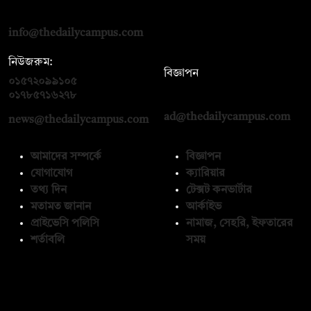
রোড, ঢাকা ১০০০
info@thedailycampus.com
নিউজরুম:
বিজ্ঞাপন
০১৫৭২০৯৯১০৫
,
০১৭১২১৩৬৫৯৩
০১৭৮৫৭১৬২৭৮
ad@thedailycampus.com
news@thedailycampus.com
আমাদের সম্পর্কে
বিজ্ঞাপন
যোগাযোগ
ক্যারিয়ার
তথ্য দিন
টেক্সট কনভার্টার
মতামত জানান
আর্কাইভ
প্রাইভেসি পলিসি
নামাজ, সেহরি, ইফতারের
শর্তাবলি
সময়
অনুসরণ করুন