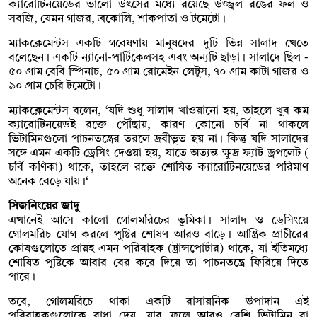
ক্যারোটিনয়েডের ভালো উৎসের মধ্যে রয়েছে উজ্জ্বল রঙের ফল ও
সবজি, যেমন গাজর, ব্রকোলি, শাকপাতা ও টমেটো।
ম্যাকক্লেমেন্টস একটি গবেষণায় মানুষদের দুটি ভিন্ন সালাদ খেতে
বলেছেন। একটি ন্যানো-পার্টিকেলসহ এবং অন্যটি ছাড়া। সালাদে ছিল -
৫০ গ্রাম বেবি স্পিনাচ, ৫০ গ্রাম রোমেইন লেটুস, ৭০ গ্রাম কাটা গাজর ও
৯০ গ্রাম চেরি টমেটো।
ম্যাকক্লেমেন্টস বলেন, ‘যদি শুধু সালাদ খাওয়ানো হয়, তাহলে খুব কম
ক্যারোটিনয়েডই রক্তে পৌঁছায়, কারণ কোনো চর্বি না থাকলে
ভিটামিনগুলো পাচনতন্ত্রের তরলে দ্রবীভূত হয় না। কিন্তু যদি সালাদের
সঙ্গে এমন একটি ড্রেসিং দেওয়া হয়, যাতে অত্যন্ত ক্ষুদ্র ফ্যাট ড্রপলেট (
চর্বি কণিকা) থাকে, তাহলে রক্তে শোষিত ক্যারোটিনয়েডের পরিমাণ
অনেক বেড়ে যায়।‘
সিজনিংয়ের জাদু
এখানেই আসে কালো গোলমরিচের ভূমিকা। সালাদ ও ড্রেসিংয়ে
গোলমরিচ যোগ করলে পুষ্টির শোষণ আরও বাড়ে। আন্ত্রিক প্রাচীরের
কোষগুলোতে প্রায়ই এমন পরিবাহক (ট্রান্সপোর্টার) থাকে, যা ইতিমধ্যে
শোষিত পুষ্টিকে আবার বের করে দিয়ে তা পাচনতন্ত্রে ফিরিয়ে দিতে
পারে।
তবে, গোলমরিচে থাকা একটি রাসায়নিক উপাদান এই
পরিবাহকগুলোকে বাধা দেয়, যার ফলে আরও বেশি ভিটামিন বা