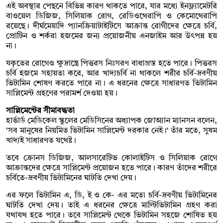
এই অবস্থার পেছনে বিভিন্ন কারণ থাকতে পারে, যার মধ্যে ইনফ্ল্যামেটরি
বাওয়েল ডিজিজ, সিলিয়াক রোগ, রেডিওথেরাপি ও কেমোথেরাপি
রয়েছে। দীর্ঘমেয়াদি প্যানক্রিয়াটাইটিসে আক্রান্ত রোগীদের ক্ষেত্রে চর্বি,
প্রোটিন ও শর্করা হজমের জন্য প্রয়োজনীয় এনজাইম আর উৎপন্ন হয়
না।
যকৃতের রোগেও ক্ষুদ্রান্ত্রে পিত্তরস নিঃসরণ বাধাগ্রস্ত হতে পারে। পিত্তরস
চর্বি হজমে সহায়তা করে, আর খাদ্যচর্বি না থাকলে শরীর চর্বি-দ্রবণীয়
ভিটামিন শোষণ করতে পারে না। এ ধরনের ক্ষেত্রে সাধারণত ভিটামিন
সাপ্লিমেন্ট গ্রহণের পরামর্শ দেওয়া হয়।
সাপ্লিমেন্টের সীমাবদ্ধতা
হার্ভার্ড মেডিকেল স্কুলের মেডিসিনের অধ্যাপক জোঅ্যান ম্যানসন বলেন,
‘সব মানুষের নিয়মিত ভিটামিন সাপ্লিমেন্ট দরকার নেই।‘ তাঁর মতে, সুষম
খাদ্যই সাধারণত যথেষ্ট।
তবে ক্রোনস ডিজিজ, আলসারেটিভ কোলাইটিস ও সিলিয়াক রোগে
আক্রান্তদের ক্ষেত্রে সাপ্লিমেন্ট প্রয়োজন হতে পারে। কারণ তাঁদের শরীরে
চর্বিতে-দ্রবণীয় ভিটামিনের ঘাটতি দেখা দেয়।
এর ফলে ভিটামিন এ, ডি, ই ও কে- এর মতো চর্বি-দ্রবণীয় ভিটামিনের
ঘাটতি দেখা দেয়। তাই এ ধরনের ক্ষেত্রে মাল্টিভিটামিন গ্রহণ করা
যথাযথ হতে পারে। তবে সাপ্লিমেন্ট থেকে ভিটামিন সহজে শোষিত হয়