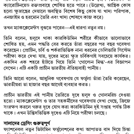
ক্যারোটিনয়েড রক্তপ্রবাহে শোষিত হতে পারে। (উল্লেখ্য, আন্ত্রিক কোষ
হলো ক্ষুদ্রান্ত্রের দেয়ালে অবস্থিত বিশেষ কিছু কোষ যা খাদ্য পরিপাক,
এনজাইম ও হরমোন তৈরি এবং খাদ্য শোষণে কাজ করে)
তখন ম্যাকক্লেমেন্টস বুঝতে পারেন—এই ধারণা নতুন নয়।
তিনি বলেন, হলুদে থাকা কারকিউমিন শরীরে কীভাবে ভালোভাবে
শোষিত হয়, এমন পদ্ধতি বের করতে তাঁরা বছরের পর বছর গবেষণা
করেছেন। প্রোটিন, চর্বি ও শর্করাভিত্তিক নানা ধরনের ডেলিভারি সিস্টেম
পরীক্ষা করে দেখা যায়, দুধের মতো ক্ষুদ্র চর্বিকণাই সবচেয়ে কার্যকর।
একদিন এক শহরে হাঁটতে গিয়ে তিনি ‘গোল্ডেন মিল্ক‘-এর বিজ্ঞাপন
দেখেন। এটি একটি প্রাচীন ভারতীয় ঐতিহ্যবাহী পানীয়।
তিনি আরো বলেন, আধুনিক গবেষণায় যে ফর্মুলা তাঁরা তৈরি করেছেন,
ভারতীয়রা তা হাজার বছর আগেই ব্যবহার করত।
প্রাচীন ভারতীয় এই পানীয় তৈরিতে দুধে হলুদ ও গোলমরিচ দেওয়া
হতো। ম্যাকক্লেমেন্টস ও তার সহকর্মীদের গবেষণায় দেখা গেছে, ফ্রিজে
সংরক্ষণ করলে গরুর দুধে যোগ করা কারকিউমিন দুই সপ্তাহ পর্যন্ত ঠিক
থাকে। এখন উদ্ভিদভিত্তিক দুধেও এটি নিয়ে পরীক্ষা চলছে।
সালাদের ড্রেসিং গুরুত্বপূর্ণ
ফ্যাশনেবল নতুন ভিটামিন ফর্মুলেশনের কথা আপাতত বাদ দিয়ে চিন্তা