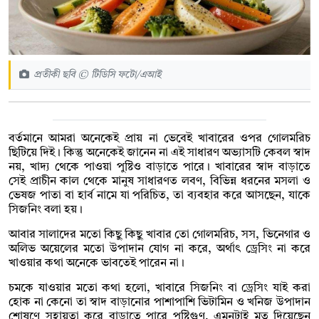
প্রতীকী ছবি © টিডিসি ফটো/এআই
বর্তমানে আমরা অনেকেই প্রায় না ভেবেই খাবারের ওপর গোলমরিচ
ছিটিয়ে দিই। কিন্তু অনেকেই জানেন না এই সাধারণ অভ্যাসটি কেবল স্বাদ
নয়, খাদ্য থেকে পাওয়া পুষ্টিও বাড়াতে পারে। খাবারের স্বাদ বাড়াতে
সেই প্রাচীন কাল থেকে মানুষ সাধারণত লবণ, বিভিন্ন ধরনের মসলা ও
ভেষজ পাতা বা হার্ব নামে যা পরিচিত, তা ব্যবহার করে আসছেন, যাকে
সিজনিং বলা হয়।
আবার সালাদের মতো কিছু কিছু খাবার তো গোলমরিচ, সস, ভিনেগার ও
অলিভ অয়েলের মতো উপাদান যোগ না করে, অর্থাৎ ড্রেসিং না করে
খাওয়ার কথা অনেকে ভাবতেই পারেন না।
চমকে যাওয়ার মতো কথা হলো, খাবারে সিজনিং বা ড্রেসিং যাই করা
হোক না কেনো তা স্বাদ বাড়ানোর পাশাপাশি ভিটামিন ও খনিজ উপাদান
শোষণে সহায়তা করে বাড়াতে পারে পুষ্টিগুণ, এমনটাই মত দিয়েছেন