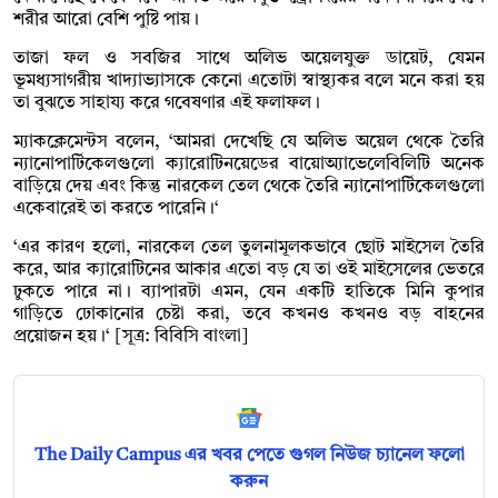
শরীর আরো বেশি পুষ্টি পায়।
তাজা ফল ও সবজির সাথে অলিভ অয়েলযুক্ত ডায়েট, যেমন
ভূমধ্যসাগরীয় খাদ্যাভ্যাসকে কেনো এতোটা স্বাস্থ্যকর বলে মনে করা হয়
তা বুঝতে সাহায্য করে গবেষণার এই ফলাফল।
ম্যাকক্লেমেন্টস বলেন, ‘আমরা দেখেছি যে অলিভ অয়েল থেকে তৈরি
ন্যানোপার্টিকেলগুলো ক্যারোটিনয়েডের বায়োঅ্যাভেলেবিলিটি অনেক
বাড়িয়ে দেয় এবং কিন্তু নারকেল তেল থেকে তৈরি ন্যানোপার্টিকেলগুলো
একেবারেই তা করতে পারেনি।‘
‘এর কারণ হলো, নারকেল তেল তুলনামূলকভাবে ছোট মাইসেল তৈরি
করে, আর ক্যারোটিনের আকার এতো বড় যে তা ওই মাইসেলের ভেতরে
ঢুকতে পারে না। ব্যাপারটা এমন, যেন একটি হাতিকে মিনি কুপার
গাড়িতে ঢোকানোর চেষ্টা করা, তবে কখনও কখনও বড় বাহনের
প্রয়োজন হয়।‘ [সূত্র: বিবিসি বাংলা]
The Daily Campus এর খবর পেতে গুগল নিউজ চ্যানেল ফলো
করুন