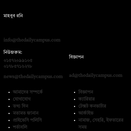
সম্পাদক:
মাহবুব রনি
দ্য ডেইলি ক্যাম্পাস, দ্বিতীয় তলা, হাসান হোল্ডিংস, ৫২/১ নিউ ইস্কাটন
রোড, ঢাকা ১০০০
info@thedailycampus.com
নিউজরুম:
বিজ্ঞাপন
০১৫৭২০৯৯১০৫
,
০১৭১২১৩৬৫৯৩
০১৭৮৫৭১৬২৭৮
ad@thedailycampus.com
news@thedailycampus.com
আমাদের সম্পর্কে
বিজ্ঞাপন
যোগাযোগ
ক্যারিয়ার
তথ্য দিন
টেক্সট কনভার্টার
মতামত জানান
আর্কাইভ
প্রাইভেসি পলিসি
নামাজ, সেহরি, ইফতারের
শর্তাবলি
সময়