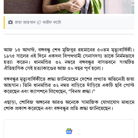
জয়া আহসান © ফাইল ফটো
আজ ১৫ আগস্ট, বঙ্গবন্ধু শেখ মুজিবুর রহমানের ৫০তম মৃত্যুবার্ষিকী।
১৯৭৫ সালের এই দিনে একদল বিপথগামী সেনাসদস্য তাকে নির্মমভাবে
হত্যা করেন। ধানমন্ডির ৩২ নম্বরে বঙ্গবন্ধুর বাসভবনে সংঘটিত
ঐতিহাসিক সেই হত্যাকাণ্ডের আজ ৫০ বছর পূর্ণ হলো।
বঙ্গবন্ধুর মৃত্যুবার্ষিকীতে শ্রদ্ধা জানিয়েছেন দেশের প্রখ্যাত অভিনেত্রী জয়া
আহসান। তিনি ধানমন্ডির ৩২ নম্বর বাড়িতে দাঁড়িয়ে একটি ছবি পোস্ট
করেছেন এবং ক্যাপশনে লিখেছেন, “বিনম্র শ্রদ্ধা।”
এছাড়া, শোবিজ অঙ্গনের আরও অনেকে সামাজিক যোগাযোগ মাধ্যমে
শোক প্রকাশ করেছেন এবং বঙ্গবন্ধুর প্রতি শ্রদ্ধা জানিয়েছেন।