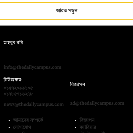
আরও পড়ুন
সম্পাদক:
মাহবুব রনি
দ্য ডেইলি ক্যাম্পাস, দ্বিতীয় তলা, হাসান হোল্ডিংস, ৫২/১ নিউ ইস্কাটন
রোড, ঢাকা ১০০০
info@thedailycampus.com
নিউজরুম:
বিজ্ঞাপন
০১৫৭২০৯৯১০৫
,
০১৭১২১৩৬৫৯৩
০১৭৮৫৭১৬২৭৮
ad@thedailycampus.com
news@thedailycampus.com
আমাদের সম্পর্কে
বিজ্ঞাপন
যোগাযোগ
ক্যারিয়ার