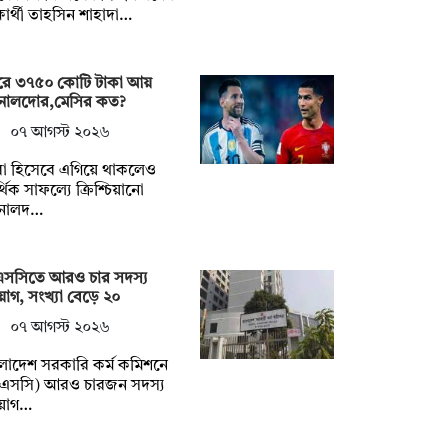
্ষার্থী তাহসিন শাহাদা…
রে ৩৭৫০ কোটি টাকা আয়
নালদোর,মেসির কত?
০৭ আগস্ট ২০২৬
রা হিসেবে এগিয়ে থাকলেও
থিক সাফল্যে ক্রিশ্চিয়ানো
নালদ…
এসসিতে আরও চার সদস্য
়োগ, সংখ্যা বেড়ে ২০
০৭ আগস্ট ২০২৬
লাদেশ সরকারি কর্ম কমিশনে
িএসসি) আরও চারজন সদস্য
য়োগ…