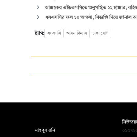
আজকের এইচএসসিতে অনুপস্থিত ২২ হাজার, বহি
এসএসসির ফল ১০ আগস্ট, বিজ্ঞপ্তি দিয়ে জানাল আন্ত
ট্যাগ:
এসএসসি
আসন বিন্যাস
ঢাকা বোর্ড
সম্পাদক:
নিউজরু
মাহবুব রনি
০১৫৭২