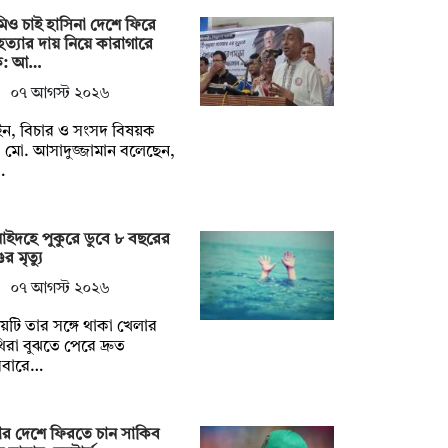
ও চাই হাসিনা দেশে ফিরে
ত্যার দায় নিয়ে কারাগারে
ক: আ…
০৭ আগস্ট ২০২৬
ন, বিচার ও সংসদ বিষয়ক
ত্রী মো. আসাদুজ্জামান বলেছেন,
…
াইদহে পুকুরে ডুবে ৮ বছরের
র মৃত্যু
০৭ আগস্ট ২০২৬
য়টি তার সঙ্গে থাকা খেলার
িরা বুঝতে পেরে দ্রুত
িবারে…
র দেশে ফিরতে চান সাকিব