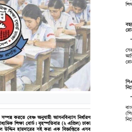
শিক
বছ
রো
সে
আর্
রো
পি
নিয
বাং
(প
সম্পন্ন করতে বেঞ্চ অনুযায়ী আসনবিন্যাস নির্ধারণ
নি
্যমিক শিক্ষা বোর্ড। বৃহস্পতিবার (২ এপ্রিল) ঢাকা
ামাল উদ্দিন হায়দারের সই করা এক বিজ্ঞপ্তিতে এসব