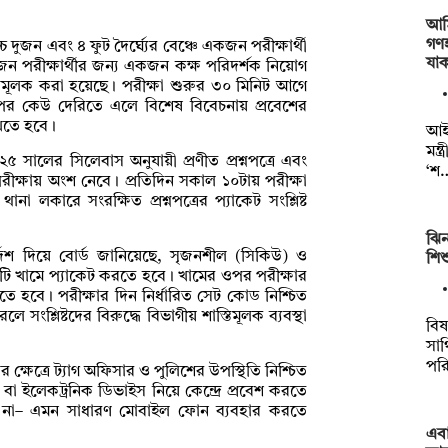
আমি
গণহ
্চ দুজন এবং ৪ ফুট দৈর্ঘ্যের বেঞ্চে একজন পরীক্ষার্থী
যা
জন পরীক্ষার্থীর জন্য একজন কক্ষ পরিদর্শক নিয়োগ
্যতামূলক করা হয়েছে। পরীক্ষা শুরুর ৩০ মিনিট আগে
। এরপর কেউ দেরিতে এলে বিশেষ বিবেচনায় প্রবেশের
াখতে হবে।
আই
মন্
৫ সালের সিলেবাস অনুযায়ী প্রণীত প্রশ্নপত্রে এবং
‘শ
পরীক্ষায় অংশ নেবে। প্রতিদিন সকাল ১০টায় পরীক্ষা
া লকারে সংরক্ষিত প্রশ্নপত্রের প্যাকেট সংশ্লিষ্ট
ঝিন
 নির্দেশ দিয়ে বোর্ড জানিয়েছে, সৃজনশীল (সিকিউ) ও
শিশু
রিটি খামে প্যাকেট করতে হবে। খামের ওপর পরীক্ষার
ে হবে। পরীক্ষার দিন নির্ধারিত সেট কোড নিশ্চিত
সংশ্লিষ্টদের বিরুদ্ধে বিভাগীয় শাস্তিমূলক ব্যবস্থা
বিষ
সাথ
পর
ক্ষেত্রে ট্যাগ অফিসার ও পুলিশের উপস্থিতি নিশ্চিত
া ইলেকট্রনিক ডিভাইস নিয়ে কেন্দ্রে প্রবেশ করতে
য় না– এমন সাধারণ মোবাইল ফোন ব্যবহার করতে
এবা