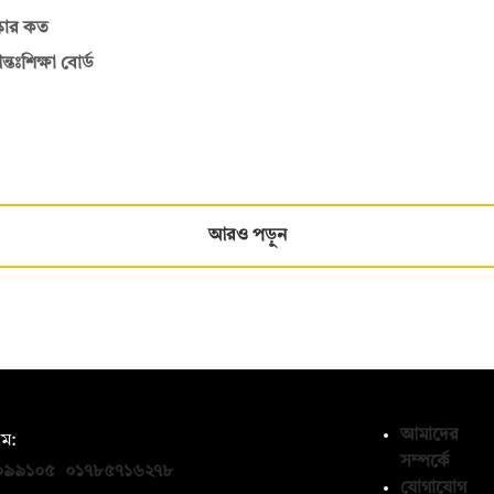
ষ্কার কত
ঃশিক্ষা বোর্ড
আরও পড়ুন
আমাদের
ম:
সম্পর্কে
০৯৯১০৫
,
০১৭৮৫৭১৬২৭৮
যোগাযোগ