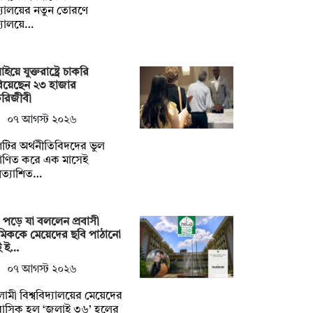
্যালয়ের নতুন তোরণে
্যালয়ে…
াইয়ে যুক্তরাষ্ট্রে চাকরি
িয়েছেন ২৩ হাজার
করিজীবী
০৭ আগস্ট ২০২৬
টির অর্থনীতিবিদদের ভুল
মাণিত করে এক মাসেই
রত্যাশিত…
 পড়ে যা বললেন প্রবাসী
েমিককে মেয়েদের ছবি পাঠানো
ই ই…
০৭ আগস্ট ২০২৬
ামী বিশ্ববিদ্যালয়ের মেয়েদের
াসিক হল ‘জুলাই ৩৬’ হলের