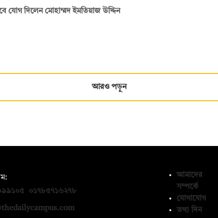
ে যোগ দিলেন মোহাম্মদ ইমতিয়াজ উদ্দিন
আরও পড়ুন
আমাদের
ম:
সম্পর্কে
০৯৯১০৫
,
০১৭৮৫৭১৬২৭৮
যোগাযোগ
thedailycampus.com
তথ্য দিন