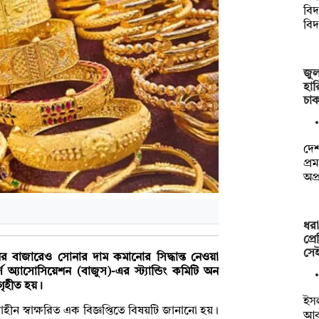
বিদ
বিদ
জুল
হার
চা
দেশ
প্র
অপ্
ধরা
প্র
সে
ের বাজারেও সোনার দাম কমানোর সিদ্ধান্ত নেওয়া
অ্যাসোসিয়েশন (বাজুস)-এর স্ট্যান্ডিং কমিটি অন
ত গৃহীত হয়।
ইসল
ীন স্বাক্ষরিত এক বিজ্ঞপ্তিতে বিষয়টি জানানো হয়।
আব