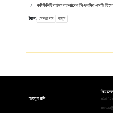
কমিউনিটি ব্যাংক বাংলাদেশ পিএলসির এমডি হিসেব
ট্যাগ:
সোনার দাম
বাজুস
সম্পাদক:
নিউজরু
মাহবুব রনি
০১৫৭২
দ্য ডেইলি ক্যাম্পাস, দ্বিতীয় তলা, হাসান
news@
হোল্ডিংস, ৫২/১ নিউ ইস্কাটন রোড, ঢাকা