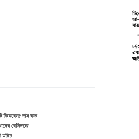
টি
আনত
মাদ
চট্
একট
আট
নটি কিনবেন? দাম কত
াখাবের বেনিদজে
া মরিচ