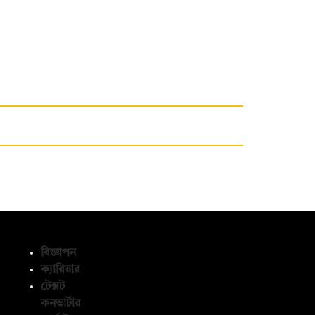
বিজ্ঞাপন
ক্যারিয়ার
টেক্সট
অনুসরণ করুন
কনভার্টার