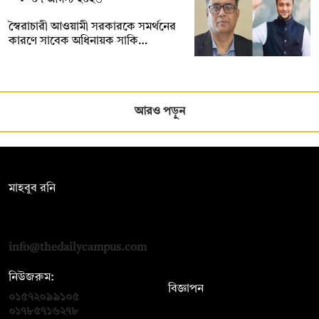
স্বৈরাচারী আওয়ামী সরকারকে সমর্থনের
কারণে সাবেক অধিনায়ক সাকি…
আরও পড়ুন
সম্পাদক:
মাহবুব রনি
দ্য ডেইলি ক্যাম্পাস, দ্বিতীয় তলা, হাসান হোল্ডিংস, ৫২/১ নিউ ইস্কাটন
রোড, ঢাকা ১০০০
info@thedailycampus.com
নিউজরুম:
বিজ্ঞাপন
০১৫৭২০৯৯১০৫
,
০১৭১২১৩৬৫৯৩
০১৭৮৫৭১৬২৭৮