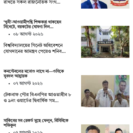
রাখতে সকল রাজনৈতিক সংগ…
‘খুনী’-আওয়ামীপন্থি শিক্ষকরা থাকছেন
সিনেটে, বয়কটের ঘোষণা দিল…
০৮ আগস্ট ২০২৬
বিশ্ববিদ্যালয়ের সিনেট অধিবেশনে
যোগদানের আমন্ত্রণ পেয়েও শনিব…
কনস্টেবলের মতোও লাগে না—ওসিকে
যুবদল আহ্বায়ক
০৭ আগস্ট ২০২৬
টেকনাফ পৌর বিএনপির আওতাধীন ৮
ও ৯নং ওয়ার্ডের দ্বিবার্ষিক সম…
সাকিবের সব রেকর্ড মুছে ফেলুন, বিসিবিকে
শফিকুল
০৭ আগস্ট ২০২৬