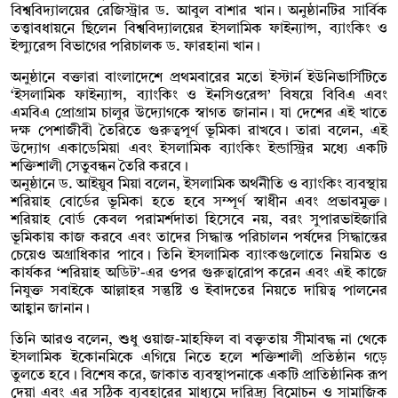
বিশ্ববিদ্যালয়ের রেজিস্ট্রার ড. আবুল বাশার খান। অনুষ্ঠানটির সার্বিক
তত্ত্বাবধায়নে ছিলেন বিশ্ববিদ্যালয়ের ইসলামিক ফাইন্যান্স, ব্যাংকিং ও
ইন্স্যুরেন্স বিভাগের পরিচালক ড. ফারহানা খান।
অনুষ্ঠানে বক্তারা বাংলাদেশে প্রথমবারের মতো ইস্টার্ন ইউনিভার্সিটিতে
‘ইসলামিক ফাইন্যান্স, ব্যাংকিং ও ইনসিওরেন্স’ বিষয়ে বিবিএ এবং
এমবিএ প্রোগ্রাম চালুর উদ্যোগকে স্বাগত জানান। যা দেশের এই খাতে
দক্ষ পেশাজীবী তৈরিতে গুরুত্বপূর্ণ ভূমিকা রাখবে। তারা বলেন, এই
উদ্যোগ একাডেমিয়া এবং ইসলামিক ব্যাংকিং ইন্ডাস্ট্রির মধ্যে একটি
শক্তিশালী সেতুবন্ধন তৈরি করবে।
অনুষ্ঠানে ড. আইয়ুব মিয়া বলেন, ইসলামিক অর্থনীতি ও ব্যাংকিং ব্যবস্থায়
শরিয়াহ বোর্ডের ভূমিকা হতে হবে সম্পূর্ণ স্বাধীন এবং প্রভাবমুক্ত।
শরিয়াহ বোর্ড কেবল পরামর্শদাতা হিসেবে নয়, বরং সুপারভাইজারি
ভূমিকায় কাজ করবে এবং তাদের সিদ্ধান্ত পরিচালন পর্ষদের সিদ্ধান্তের
চেয়েও অগ্রাধিকার পাবে। তিনি ইসলামিক ব্যাংকগুলোতে নিয়মিত ও
কার্যকর ‘শরিয়াহ অডিট’-এর ওপর গুরুত্বারোপ করেন এবং এই কাজে
নিযুক্ত সবাইকে আল্লাহর সন্তুষ্টি ও ইবাদতের নিয়তে দায়িত্ব পালনের
আহ্বান জানান।
তিনি আরও বলেন, শুধু ওয়াজ-মাহফিল বা বক্তৃতায় সীমাবদ্ধ না থেকে
ইসলামিক ইকোনমিকে এগিয়ে নিতে হলে শক্তিশালী প্রতিষ্ঠান গড়ে
তুলতে হবে। বিশেষ করে, জাকাত ব্যবস্থাপনাকে একটি প্রাতিষ্ঠানিক রূপ
দেয়া এবং এর সঠিক ব্যবহারের মাধ্যমে দারিদ্র্য বিমোচন ও সামাজিক