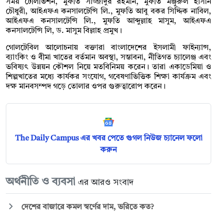
সময় টেলিভিশন, মুফতি সাজ্জাদুর রহমান, মুফতি মঞ্জুরুল হাসান
চৌধুরী, আইএফএ কনসালটেন্সি লি., মুফতি আবু বকর সিদ্দিক নাবিল,
আইএফএ কনসালটেন্সি লি., মুফতি আব্দুল্লাহ মাসুম, আইএফএ
কনসালটেন্সি লি, ড. মাসুম বিল্লাহ প্রমুখ।
গোলটেবিল আলোচনায় বক্তারা বাংলাদেশের ইসলামী ফাইন্যান্স,
ব্যাংকিং ও বীমা খাতের বর্তমান অবস্থা, সম্ভাবনা, নীতিগত চ্যালেঞ্জ এবং
ভবিষ্যৎ উন্নয়ন কৌশল নিয়ে মতবিনিময় করেন। তারা একাডেমিয়া ও
শিল্পখাতের মধ্যে কার্যকর সংযোগ, গবেষণাভিত্তিক শিক্ষা কার্যক্রম এবং
দক্ষ মানবসম্পদ গড়ে তোলার ওপর গুরুত্বারোপ করেন।
The Daily Campus এর খবর পেতে গুগল নিউজ চ্যানেল ফলো
করুন
অর্থনীতি ও ব্যবসা
এর আরও সংবাদ
দেশের বাজারে কমল স্বর্ণের দাম, ভরিতে কত?