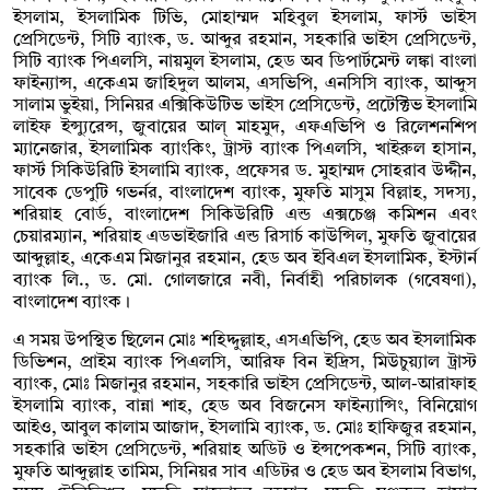
ইসলাম, ইসলামিক টিভি, মোহাম্মদ মহিবুল ইসলাম, ফার্স্ট ভাইস
প্রেসিডেন্ট, সিটি ব্যাংক, ড. আব্দুর রহমান, সহকারি ভাইস প্রেসিডেন্ট,
সিটি ব্যাংক পিএলসি, নায়মুল ইসলাম, হেড অব ডিপার্টমেন্ট লঙ্কা বাংলা
ফাইন্যান্স, একেএম জাহিদুল আলম, এসভিপি, এনসিসি ব্যাংক, আব্দুস
সালাম ভুইয়া, সিনিয়র এক্সিকিউটিভ ভাইস প্রেসিডেন্ট, প্রটেক্টিভ ইসলামি
লাইফ ইন্স্যুরেন্স, জুবায়ের আল্ মাহমুদ, এফএভিপি ও রিলেশনশিপ
ম্যানেজার, ইসলামিক ব্যাংকিং, ট্রাস্ট ব্যাংক পিএলসি, খাইরুল হাসান,
ফার্স্ট সিকিউরিটি ইসলামি ব্যাংক, প্রফেসর ড. মুহাম্মদ সোহরাব উদ্দীন,
সাবেক ডেপুটি গভর্নর, বাংলাদেশ ব্যাংক, মুফতি মাসুম বিল্লাহ, সদস্য,
শরিয়াহ বোর্ড, বাংলাদেশ সিকিউরিটি এন্ড এক্সচেঞ্জ কমিশন এবং
চেয়ারম্যান, শরিয়াহ এডভাইজারি এন্ড রিসার্চ কাউন্সিল, মুফতি জুবায়ের
আব্দুল্লাহ, একেএম মিজানুর রহমান, হেড অব ইবিএল ইসলামিক, ইস্টার্ন
ব্যাংক লি., ড. মো. গোলজারে নবী, নির্বাহী পরিচালক (গবেষণা),
বাংলাদেশ ব্যাংক।
এ সময় উপস্থিত ছিলেন মোঃ শহিদ্দুল্লাহ, এসএভিপি, হেড অব ইসলামিক
ডিভিশন, প্রাইম ব্যাংক পিএলসি, আরিফ বিন ইদ্রিস, মিউচুয়্যাল ট্রাস্ট
ব্যাংক, মোঃ মিজানুর রহমান, সহকারি ভাইস প্রেসিডেন্ট, আল-আরাফাহ
ইসলামি ব্যাংক, বান্না শাহ, হেড অব বিজনেস ফাইন্যান্সিং, বিনিয়োগ
আইও, আবুল কালাম আজাদ, ইসলামি ব্যাংক, ড. মোঃ হাফিজুর রহমান,
সহকারি ভাইস প্রেসিডেন্ট, শরিয়াহ অডিট ও ইন্সপেকশন, সিটি ব্যাংক,
মুফতি আব্দুল্লাহ তামিম, সিনিয়র সাব এডিটর ও হেড অব ইসলাম বিভাগ,