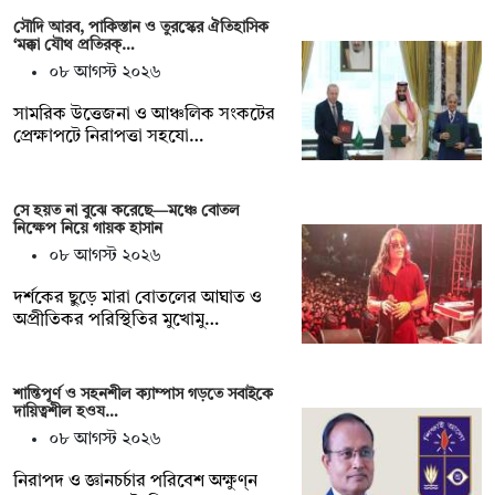
সৌদি আরব, পাকিস্তান ও তুরস্কের ঐতিহাসিক
‘মক্কা যৌথ প্রতিরক্…
০৮ আগস্ট ২০২৬
সামরিক উত্তেজনা ও আঞ্চলিক সংকটের
প্রেক্ষাপটে নিরাপত্তা সহযো…
সে হয়ত না ‍বুঝে করেছে—মঞ্চে বোতল
নিক্ষেপ নিয়ে গায়ক হাসান
০৮ আগস্ট ২০২৬
দর্শকের ছুড়ে মারা বোতলের আঘাত ও
অপ্রীতিকর পরিস্থিতির মুখোমু…
শান্তিপূর্ণ ও সহনশীল ক্যাম্পাস গড়তে সবাইকে
দায়িত্বশীল হওয…
০৮ আগস্ট ২০২৬
নিরাপদ ও জ্ঞানচর্চার পরিবেশ অক্ষুণ্ন