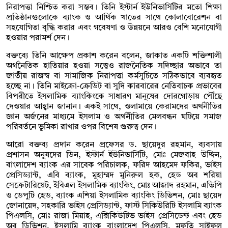
নিরাপত্তা নিশ্চিত করা সম্ভব। তিনি ইস্টার্ন ইউনিভার্সিটির মতো শিক্ষা
প্রতিষ্ঠানগুলোকে ব্যাংক ও আর্থিক খাতের সাথে কোলাবোরেশন বা
সহযোগিতা বৃদ্ধি করার এবং গবেষণা ও উন্নয়নে আরও বেশি মনোযোগী
হওয়ার পরামর্শ দেন।
বক্তব্যে তিনি আক্ষেপ প্রকাশ করেন বলেন, জাকাত একটি শক্তিশালী
অর্থনৈতিক হাতিয়ার হওয়া সত্ত্বেও রাজনৈতিক সদিচ্ছার অভাবে তা
জাতীয় রাজস্ব বা সামাজিক নিরাপত্তা কর্মসূচিতে সঠিকভাবে ব্যবহৃত
হচ্ছে না। তিনি মাইক্রো-ক্রেডিট বা সুদি কারবারের নেতিবাচক প্রভাবের
বিপরীতে ইসলামিক ব্যাংকিংকে সাধারণ মানুষের দোরগোড়ায় পৌঁছে
দেওয়ার আহ্বান জানান। একই সাথে, ওলামায়ে কেরামদের অর্থনীতির
জ্ঞান অর্জনের মাধ্যমে ইসলাম ও অর্থনীতির মেলবন্ধন ঘটিয়ে সমাজ
পরিবর্তনে ভূমিকা রাখার ওপর বিশেষ গুরুত্ব দেন।
আরো বক্তব্য প্রদান করেন প্রফেসর ড. ছায়েদুর রহমান, ব্যবসায়
প্রশাসন অনুষদের ডিন, ইস্টার্ন ইউনিভার্সিটি, মোঃ মেজবাহ উদ্দিন,
বাংলাদেশ ব্যাংক এর সাবেক পরিচালক, ফরিদ আহমেদ ফকির, ভাইস
প্রেসিড্যান্ট, এবি ব্যাংক, মুহাম্মদ মুনিরুল হক, হেড অব শরিয়া
সেক্রেটারিয়েট, ইবিএল ইসলামিক ব্যাংকিং, মোঃ আজাদ রহমান, এভিপি
ও ডেপুটি হেড, ব্যাংক এশিয়া ইসলামিক ব্যাংকিং ডিভিশন, মোঃ ছায়েদ
জোনায়েদ, সহকারি ভাইস প্রেসিড্যান্ট, ফার্স্ট সিকিউরিটি ইসলামি ব্যাংক
পিএলসি, মোঃ রাজা মিয়াহ, এক্সিকিউটিভ ভাইস প্রেসিডেন্ট এবং হেড
অব ডিভিশন, ইসলামি ব্যাংক বাংলাদেশ পিএলসি, মুফতি সাইফুল