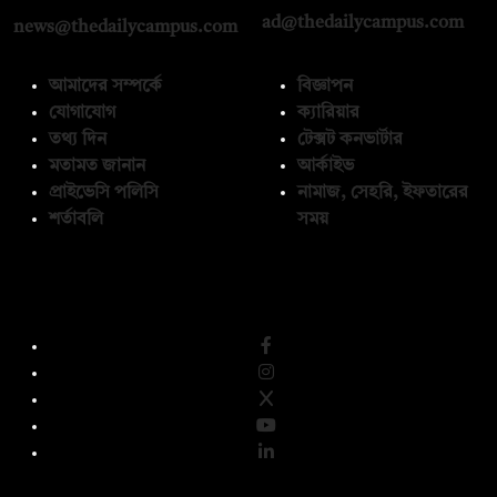
ad@thedailycampus.com
news@thedailycampus.com
আমাদের সম্পর্কে
বিজ্ঞাপন
যোগাযোগ
ক্যারিয়ার
তথ্য দিন
টেক্সট কনভার্টার
মতামত জানান
আর্কাইভ
প্রাইভেসি পলিসি
নামাজ, সেহরি, ইফতারের
শর্তাবলি
সময়
অনুসরণ করুন