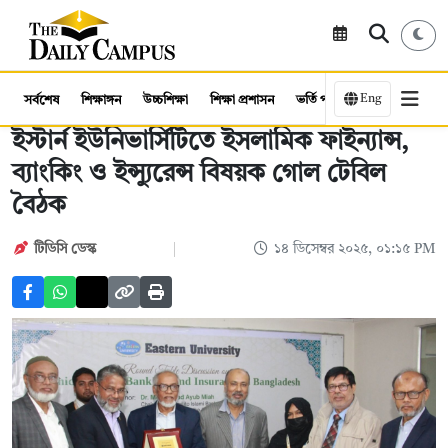
Eng
সর্বশেষ
শিক্ষাঙ্গন
উচ্চশিক্ষা
শিক্ষা প্রশাসন
ভর্তি পরীক্ষা
কর্মসংস্থান
ইস্টার্ন ইউনিভার্সিটিতে ইসলামিক ফাইন্যান্স,
ব্যাংকিং ও ইন্স্যুরেন্স বিষয়ক গোল টেবিল
বৈঠক
টিডিসি ডেস্ক
১৪ ডিসেম্বর ২০২৫, ০১:১৫ PM