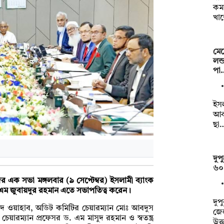
কমা
খা
মেয়
লন্
পা
ইসল
আব
ছা
দুপ
৬০
 এক সভা মঙ্গলবার (৯ সেপ্টেম্বর) ইসলামী ব্যাংক
ড. এম জুবায়দুর রহমান এতে সভাপতিত্ব করেন।
দুপ
শীদ ওয়াহাব, অডিট কমিটির চেয়ারম্যান মোঃ আবদুস
জেল
য়ারম্যান প্রফেসর ড. এম মাসুদ রহমান ও স্বতন্ত্র
উত্