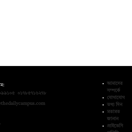
আমাদের
ম:
সম্পর্কে
০৯৯১০৫
,
০১৭৮৫৭১৬২৭৮
যোগাযোগ
thedailycampus.com
তথ্য দিন
মতামত
জানান
ন
প্রাইভেসি