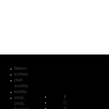
বিজ্ঞাপন
ক্যারিয়ার
টেক্সট
অনুসরণ করুন
কনভার্টার
আর্কাইভ
নামাজ,
সেহরি,