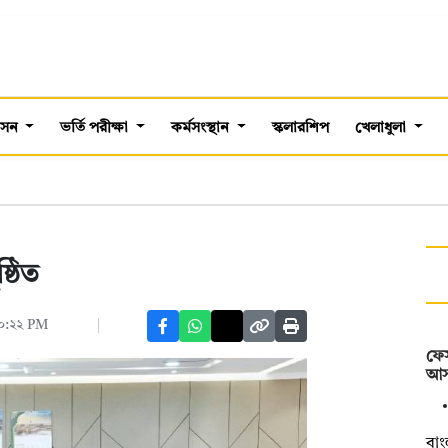
শাসন
ভর্তি পরীক্ষা
কর্মসংস্থান
স্কলারশিপ
খেলাধুলা
্ঠিত
১০:২২ PM
ফেস
আস
বাং