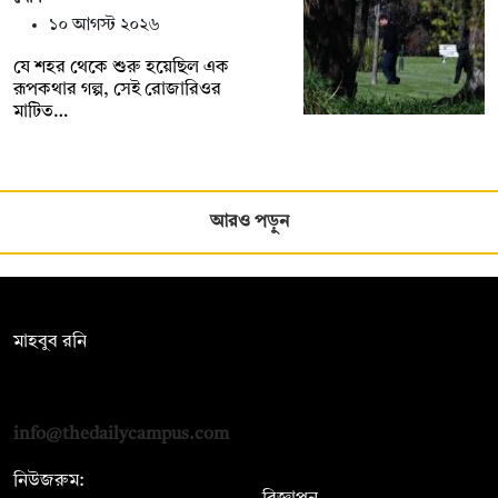
১০ আগস্ট ২০২৬
যে শহর থেকে শুরু হয়েছিল এক
রূপকথার গল্প, সেই রোজারিওর
মাটিত…
আরও পড়ুন
সম্পাদক:
মাহবুব রনি
দ্য ডেইলি ক্যাম্পাস, দ্বিতীয় তলা, হাসান হোল্ডিংস, ৫২/১ নিউ ইস্কাটন
রোড, ঢাকা ১০০০
info@thedailycampus.com
নিউজরুম: