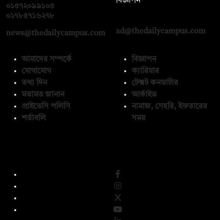
বিজ্ঞাপন
০১৫৭২০৯৯১০৫
,
০১৭১২১৩৬৫৯৩
০১৭৮৫৭১৬২৭৮
ad@thedailycampus.com
news@thedailycampus.com
আমাদের সম্পর্কে
বিজ্ঞাপন
যোগাযোগ
ক্যারিয়ার
তথ্য দিন
টেক্সট কনভার্টার
মতামত জানান
আর্কাইভ
প্রাইভেসি পলিসি
নামাজ, সেহরি, ইফতারের
শর্তাবলি
সময়
অনুসরণ করুন