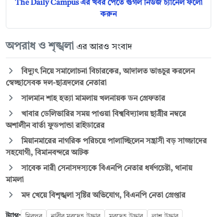
The Daily Campus এর খবর পেতে গুগল নিউজ চ্যানেল ফলো
করুন
অপরাধ ও শৃঙ্খলা
এর আরও সংবাদ
বিদ্যুৎ নিয়ে সমালোচনা বিচারকের, আদালত ভাঙচুর করলেন
স্বেচ্ছাসেবক দল-ছাত্রদলের নেতারা
সালমান শাহ হত্যা মামলায় খলনায়ক ডন গ্রেফতার
খাবার ডেলিভারির সময় পাওয়া বিশ্ববিদ্যালয় ছাত্রীর নম্বরে
অশালীন বার্তা ফুডপান্ডা রাইডারের
মিয়ানমারের নাগরিক পরিচয়ে পালাচ্ছিলেন সন্ত্রাসী বড় সাজ্জাদের
সহযোগী, বিমানবন্দরে আটক
সাবেক নারী সেনাসদস্যকে বিএনপি নেতার ধর্ষণচেষ্টা, থানায়
মামলা
মদ খেয়ে বিশৃঙ্খলা সৃষ্টির অভিযোগ, বিএনপি নেতা গ্রেপ্তার
ট্যাগ:
মিরপুর
নারীর মরদেহ উদ্ধার
মরদেহ উদ্ধার
লাশ উদ্ধার