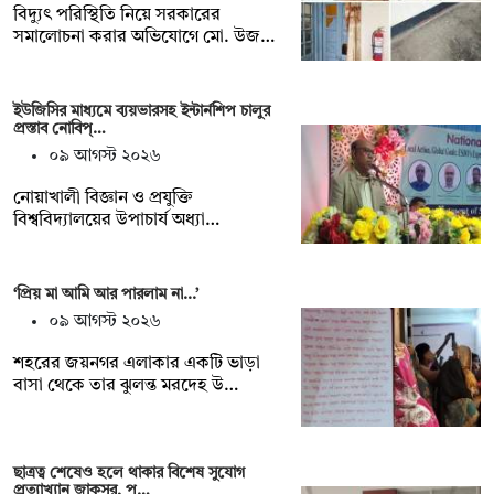
বিদ্যুৎ পরিস্থিতি নিয়ে সরকারের
সমালোচনা করার অভিযোগে মো. উজ…
ইউজিসির মাধ্যমে ব্যয়ভারসহ ইন্টার্নশিপ চালুর
প্রস্তাব নোবিপ্…
০৯ আগস্ট ২০২৬
নোয়াখালী বিজ্ঞান ও প্রযুক্তি
বিশ্ববিদ্যালয়ের উপাচার্য অধ্যা…
‘প্রিয় মা আমি আর পারলাম না...’
০৯ আগস্ট ২০২৬
শহরের জয়নগর এলাকার একটি ভাড়া
বাসা থেকে তার ঝুলন্ত মরদেহ উ…
ছাত্রত্ব শেষেও হলে থাকার বিশেষ সুযোগ
প্রত্যাখ্যান জাকসুর, প…