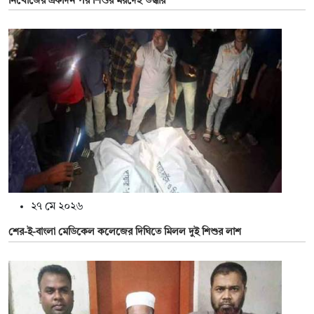
নিখোঁঁজের একদিন পর শিশুর মরদেহ উদ্ধার
২৭ মে ২০২৬
শের-ই-বাংলা মেডিকেল কলেজের দিঘিতে মিলল দুই শিশুর লাশ