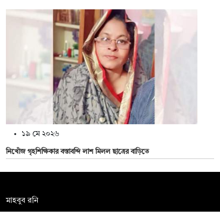
১৯ মে ২০২৬
নিখোঁজ গৃহশিক্ষিকার বস্তাবন্দি লাশ মিলল ছাত্রের বাড়িতে
সম্পাদক:
মাহবুব রনি
দ্য ডেইলি ক্যাম্পাস, দ্বিতীয় তলা, হাসান হোল্ডিংস, ৫২/১ নিউ ইস্কাটন