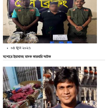
০৪ জুন ২০২৬
যশোরে ইয়াবাসহ মাদক কারবারি আটক