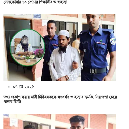
নেত্রকোনায় ১০ শ্রেণির শিক্ষার্থীর আত্মহত্যা
০৭ মে ২০২৬
তথ্য প্রকাশ করায় নারী চিকিৎসককে গণধর্ষণ ও হত্যার হুমকি, নিরাপত্তা চেয়ে
থানায় জিডি