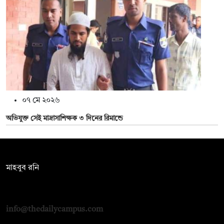
০৭ মে ২০২৬
অভিযুক্ত সেই মাদ্রাসাশিক্ষক ৩ দিনের রিমান্ডে
সম্পাদক:
মাহবুব রনি
দ্য ডেইলি ক্যাম্পাস, দ্বিতীয় তলা, হাসান হোল্ডিংস, ৫২/১ নিউ ইস্কাটন
রোড, ঢাকা ১০০০
info@thedailycampus.com