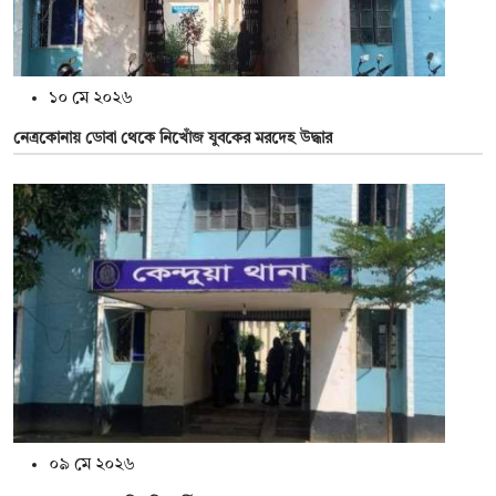
১০ মে ২০২৬
নেত্রকোনায় ডোবা থেকে নিখোঁজ যুবকের মরদেহ উদ্ধার
০৯ মে ২০২৬