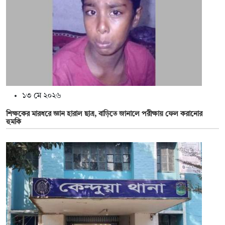
১৩ মে ২০২৬
শিক্ষকের মারধরে জ্ঞান হারাল ছাত্র, বাড়িতে জানালে পরীক্ষায় ফেল করানোর
হুমকি