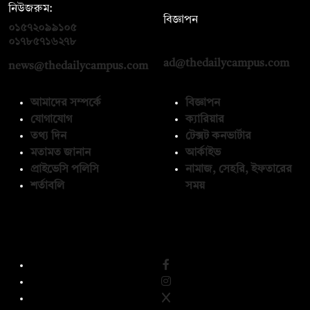
নিউজরুম:
বিজ্ঞাপন
০১৫৭২০৯৯১০৫
,
০১৭১২১৩৬৫৯৩
০১৭৮৫৭১৬২৭৮
ad@thedailycampus.com
news@thedailycampus.com
আমাদের সম্পর্কে
বিজ্ঞাপন
যোগাযোগ
ক্যারিয়ার
তথ্য দিন
টেক্সট কনভার্টার
মতামত জানান
আর্কাইভ
প্রাইভেসি পলিসি
নামাজ, সেহরি, ইফতারের
শর্তাবলি
সময়
অনুসরণ করুন