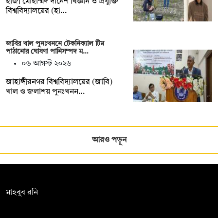
হাজী মোহাম্মদ দানেশ বিজ্ঞান ও প্রযুক্তি
বিশ্ববিদ্যালয়ের (হা…
জাবির খাল পুনঃখননে টেকনিক্যাল টিম
পাঠানোর ঘোষণা পানিসম্পদ ম…
০৬ আগস্ট ২০২৬
‎‎জাহাঙ্গীরনগর বিশ্ববিদ্যালয়ের (জাবি)
খাল ও জলাশয় পুনঃখনন…
আরও পড়ুন
সম্পাদক:
মাহবুব রনি
দ্য ডেইলি ক্যাম্পাস, দ্বিতীয় তলা, হাসান হোল্ডিংস, ৫২/১ নিউ ইস্কাটন
রোড, ঢাকা ১০০০