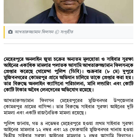
আখতারুজ্জামান ফিলসন © সংগৃহীত
মেহেরপুরে অনলাইন জুয়া চক্রের অন্যতম মূলহোতা ও সাইবার সুরক্ষা
আইনের একাধিক মামলার পলাতক আসামি আখতারুজ্জামান ফিলসনকে
গ্রেপ্তার করেছে গোয়েন্দা পুলিশ (ডিবি)। শুক্রবার (৮ মে) দুপুরে
মুজিবনগরের কোমরপুর গ্রামে অভিযান চালিয়ে তাকে গ্রেপ্তার করা হয়।
তার বিরুদ্ধে অনলাইন ক্যাসিনো পরিচালনা, মানি লন্ডারিং এবং কোটি
কোটি টাকার অবৈধ লেনদেনের অভিযোগ রয়েছে।
আখতারুজ্জামান ফিলসন মেহেরপুরের মুজিবনগর উপজেলার
কোমরপুর গ্রামের বাসিন্দা। তার বিরুদ্ধে সাইবার সুরক্ষা আইনের দুটি
মামলা এবং একটি রাজনৈতিক মামলা রয়েছে।
পুলিশ জানায়, গত ৪ নভেম্বর মেহেরপুরে হওয়া প্রথম সাইবার সুরক্ষা
আইনের মামলার ১২ নম্বর এবং ২৪ ফেব্রুয়ারি মুজিবনগর থানায় হওয়া
দ্বিতীয় সাইবার সুরক্ষা আইনের মামলার ১ নম্বর আসামি ফিলসন।