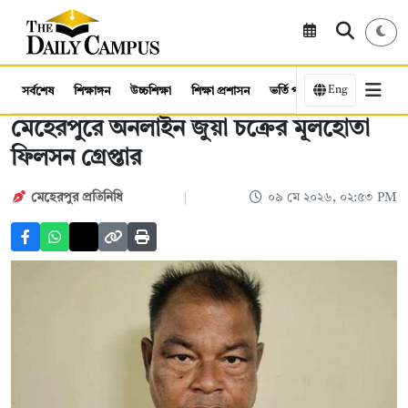
Eng
সর্বশেষ
শিক্ষাঙ্গন
উচ্চশিক্ষা
শিক্ষা প্রশাসন
ভর্তি পরীক্ষা
কর্মসংস্থান
মেহেরপুরে অনলাইন জুয়া চক্রের মূলহোতা
ফিলসন গ্রেপ্তার
মেহেরপুর প্রতিনিধি
০৯ মে ২০২৬, ০২:৫৩ PM