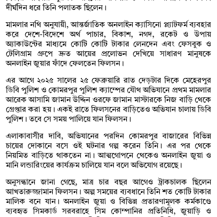
দীর্ঘদিন ধরে তিনি পলাতক ছিলেন।
মামলার নথি অনুযায়ী, আন্তর্জাতিক অনলাইন ক্যাসিনো প্ল্যাটফর্ম ব্যবহার
করে দেশে-বিদেশে অর্থ পাচার, বিকাশ, নগদ, রকেট ও উপায়
অ্যাকাউন্টের মাধ্যমে কোটি কোটি টাকার লেনদেন এবং ফেসবুক ও
টেলিগ্রাম গ্রুপে দ্রুত আয়ের প্রলোভন দেখিয়ে সাধারণ মানুষকে
অনলাইন জুয়ার ফাঁদে ফেলতেন ফিলসন।
এর আগে ২০২৫ সালের ২৫ ফেব্রুয়ারি রাত দেড়টার দিকে মেহেরপুর
ডিবি পুলিশ ও কোমরপুর পুলিশ ক্যাম্পের যৌথ অভিযানে প্রথম মামলার
আরেক আসামি জামান উদ্দিন ওরফে জামান মাস্টারকে নিজ বাড়ি থেকে
গ্রেপ্তার করা হয়। একই রাতে ফিলসনের বাড়িতেও অভিযান চালায় ডিবি
পুলিশ। তবে সে সময় পালিয়ে যান ফিলসন।
এলাকাবাসীর দাবি, অভিযানের পরদিন কোমরপুর বাজারের বিভিন্ন
চায়ের দোকানে বসে ওই ঘটনার গল্প করেন তিনি। এর পর থেকে
নিয়মিত বাড়িতে থাকতেন না। আত্মগোপনে থেকেও অনলাইন জুয়া ও
মানি লন্ডারিংয়ের কার্যক্রম চালিয়ে যান বলে অভিযোগ রয়েছে।
অনুসন্ধানে জানা গেছে, মাত্র চার বছর আগেও ট্রাকচালক ছিলেন
আখতারুজ্জামান ফিলসন। অল্প সময়ের ব্যবধানে তিনি শত কোটি টাকার
মালিক বনে যান। অনলাইন জুয়া ও বিভিন্ন প্রতারণামূলক কর্মকাণ্ডে
ব্যবহৃত সিমকার্ড সরবরাহে সিম কোম্পানির প্রতিনিধি, জুয়াড়ি ও