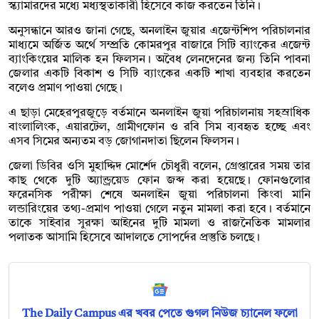
স্ক্যামারদের মধ্যে মধ্যস্থতাকারী হিসেবে কাজ করতেন তিনি।
অনুসন্ধানে আরও জানা গেছে, অনলাইন জুয়ার এজেন্টশিপ পরিচালনার
মাধ্যমে অর্জিত অর্থে সম্প্রতি কোমরপুর বাজারে সিটি ব্যাংকের এজেন্ট
ব্যাংকিংয়ের মালিক হন ফিলসন। অবৈধ লেনদেনের জন্য তিনি পাবনা
জেলার একটি বিকাশ ও সিটি ব্যাংকের একটি শাখা ব্যবহার করতেন
বলেও প্রমাণ পাওয়া গেছে।
এ ছাড়া মেহেরপুরজুড়ে বর্তমানে অনলাইন জুয়া পরিচালনায় সহস্রাধিক
বাংলালিংক, এয়ারটেল, গ্রামীণফোন ও রবি সিম ব্যবহৃত হচ্ছে এবং
এসব সিমের অন্যতম বড় জোগানদাতা ছিলেন ফিলসন।
জেলা ডিবির ওসি মুহাদ্দিদ মোর্শেদ চৌধুরী বলেন, গ্রেপ্তারের সময় তার
কাছ থেকে দুটি অ্যান্ড্রয়েড ফোন জব্দ করা হয়েছে। ফোনগুলোর
ফরেনসিক পরীক্ষা শেষে অনলাইন জুয়া পরিচালনা কিংবা মানি
লন্ডারিংয়ের তথ্য-প্রমাণ পাওয়া গেলে নতুন মামলা করা হবে। বর্তমানে
তাকে সাইবার সুরক্ষা আইনের দুটি মামলা ও রাজনৈতিক মামলার
পলাতক আসামি হিসেবে আদালতে সোপর্দের প্রস্তুতি চলছে।
The Daily Campus এর খবর পেতে গুগল নিউজ চ্যানেল ফলো