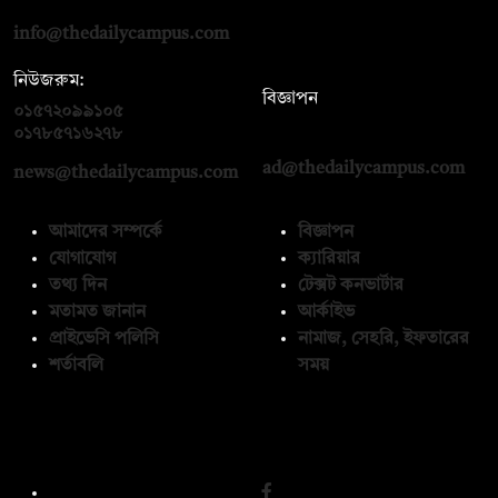
info@thedailycampus.com
নিউজরুম:
বিজ্ঞাপন
০১৫৭২০৯৯১০৫
,
০১৭১২১৩৬৫৯৩
০১৭৮৫৭১৬২৭৮
ad@thedailycampus.com
news@thedailycampus.com
আমাদের সম্পর্কে
বিজ্ঞাপন
যোগাযোগ
ক্যারিয়ার
তথ্য দিন
টেক্সট কনভার্টার
মতামত জানান
আর্কাইভ
প্রাইভেসি পলিসি
নামাজ, সেহরি, ইফতারের
শর্তাবলি
সময়
অনুসরণ করুন