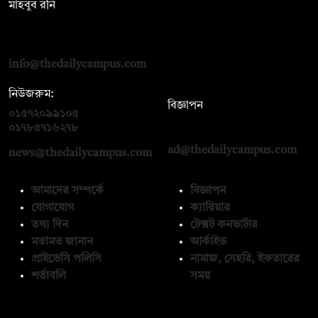
মাহবুব রনি
দ্য ডেইলি ক্যাম্পাস, দ্বিতীয় তলা, হাসান হোল্ডিংস, ৫২/১ নিউ ইস্কাটন
রোড, ঢাকা ১০০০
info@thedailycampus.com
নিউজরুম:
বিজ্ঞাপন
০১৫৭২০৯৯১০৫
,
০১৭১২১৩৬৫৯৩
০১৭৮৫৭১৬২৭৮
ad@thedailycampus.com
news@thedailycampus.com
আমাদের সম্পর্কে
বিজ্ঞাপন
যোগাযোগ
ক্যারিয়ার
তথ্য দিন
টেক্সট কনভার্টার
মতামত জানান
আর্কাইভ
প্রাইভেসি পলিসি
নামাজ, সেহরি, ইফতারের
শর্তাবলি
সময়