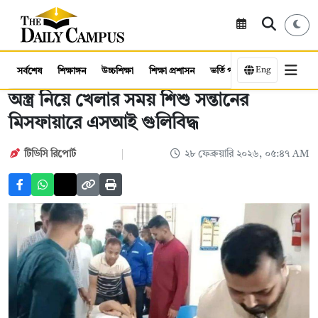
Eng
সর্বশেষ
শিক্ষাঙ্গন
উচ্চশিক্ষা
শিক্ষা প্রশাসন
ভর্তি পরীক্ষা
কর্মসংস্থান
অস্ত্র নিয়ে খেলার সময় শিশু সন্তানের
মিসফায়ারে এসআই গুলিবিদ্ধ
টিডিসি রিপোর্ট
২৮ ফেব্রুয়ারি ২০২৬, ০৫:৪৭ AM