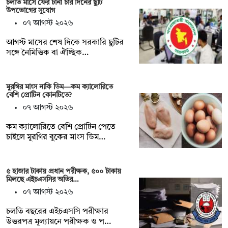
চলতি মাসে ফের টানা চার দিনের ছুটি
উপভোগের সুযোগ
০৭ আগস্ট ২০২৬
আগস্ট মাসের শেষ দিকে সরকারি ছুটির
সঙ্গে নৈমিত্তিক বা ঐচ্ছিক…
মুরগির মাংস নাকি ডিম—কম ক্যালোরিতে
বেশি প্রোটিন কোনটিতে?
০৭ আগস্ট ২০২৬
কম ক্যালোরিতে বেশি প্রোটিন পেতে
চাইলে মুরগির বুকের মাংস ডিম…
৫ হাজার টাকায় প্রধান পরীক্ষক, ৫০০ টাকায়
মিলছে এইচএসসির অতির…
০৭ আগস্ট ২০২৬
চলতি বছরের এইচএসসি পরীক্ষার
উত্তরপত্র মূল্যায়নে পরীক্ষক ও প…