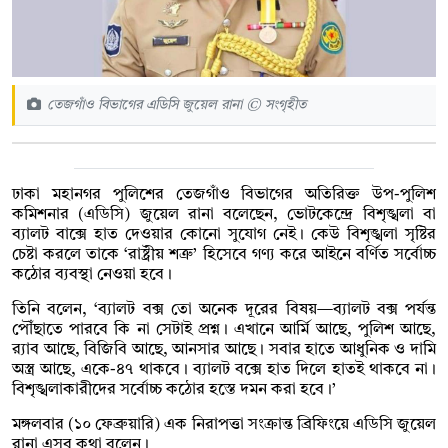
তেজগাঁও বিভাগের এডিসি জুয়েল রানা © সংগৃহীত
ঢাকা মহানগর পুলিশের তেজগাঁও বিভাগের অতিরিক্ত উপ-পুলিশ
কমিশনার (এডিসি) জুয়েল রানা বলেছেন, ভোটকেন্দ্রে বিশৃঙ্খলা বা
ব্যালট বাক্সে হাত দেওয়ার কোনো সুযোগ নেই। কেউ বিশৃঙ্খলা সৃষ্টির
চেষ্টা করলে তাকে ‘রাষ্ট্রীয় শত্রু’ হিসেবে গণ্য করে আইনে বর্ণিত সর্বোচ্চ
কঠোর ব্যবস্থা নেওয়া হবে।
তিনি বলেন, ‘ব্যালট বক্স তো অনেক দূরের বিষয়—ব্যালট বক্স পর্যন্ত
পৌঁছাতে পারবে কি না সেটাই প্রশ্ন। এখানে আর্মি আছে, পুলিশ আছে,
র‍্যাব আছে, বিজিবি আছে, আনসার আছে। সবার হাতে আধুনিক ও দামি
অস্ত্র আছে, একে-৪৭ থাকবে। ব্যালট বক্সে হাত দিলে হাতই থাকবে না।
বিশৃঙ্খলাকারীদের সর্বোচ্চ কঠোর হস্তে দমন করা হবে।’
মঙ্গলবার (১০ ফেব্রুয়ারি) এক নিরাপত্তা সংক্রান্ত ব্রিফিংয়ে এডিসি জুয়েল
রানা এসব কথা বলেন।