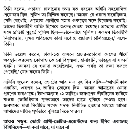
তিনি বলেন, প্রচারণা চালানোর জন্য যত ধরনের আইনি সহযোগিতা
প্রয়োজন ছিল, পুলিশ তা নিশ্চিত করেছে। ‘আমরা যে ওয়াদা করেছিলাম,
সেটা রেখেছি। প্রত্যেক প্রার্থীকে সমান গুরুত্বের সঙ্গে বিবেচনা করেছি।
তাদের ভিআইপি ব্যক্তি হিসেবে গুরুত্ব দেওয়া হয়েছে। প্রত্যেক প্রার্থীর
সঙ্গে প্রতিটি মুহূর্তে পুলিশ ছিল—ডানে-বামে পুলিশ। একদম ভিআইপি
নিরাপত্তায়, সুন্দর পরিবেশে তারা সর্বোচ্চ প্রচারণা চালিয়েছেন,’ বলেন
তিনি।
তিনি উল্লেখ করেন, ঢাকা-১৩ আসনে প্রচার-প্রচারণা দেশের শীর্ষে
অবস্থান করলেও কোথাও কোনো বিশৃঙ্খলা, হানাহানি, ভাঙচুর বা সংঘর্ষ
হয়নি। ‘আমরা যে ওয়াদা করেছিলাম, এখন পর্যন্ত তা রক্ষা করতে
পেরেছি,’ যোগ করেন তিনি।
এডিসি জুয়েল বলেন, ভোটের আর মাত্র দুই দিন বাকি—‘আগামীকাল
একদিন, এরপর ১২ তারিখ ভোটের দিন। আমরা আমাদের ওয়াদা
পূরণের দ্বারপ্রান্তে। ইনশাআল্লাহ ১২ তারিখে জনগণের দীর্ঘদিনের হারিয়ে
যাওয়া ভোটাধিকার সুন্দরভাবে তাদের হাতে বুঝিয়ে দেওয়া হবে।
জনগণের দ্বারা নির্বাচিত সংসদ সদস্য নির্বাচিত হওয়ার মাধ্যমে আমরা
আমাদের দায়িত্ব পূর্ণভাবে বুঝিয়ে দিতে পারব।’
আরও পড়ুন:
ভোটে প্রার্থী-ভোটার-এজেন্টদের জন্য ইসির একগুচ্ছ
বিধিনিষেধ—যা করা যাবে, যা যাবে না