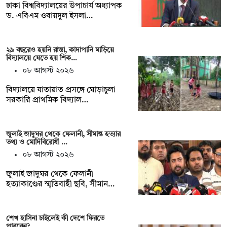
ঢাকা বিশ্ববিদ্যালয়ের উপাচার্য অধ্যাপক
ড. এবিএম ওবায়দুল ইসলা…
২৯ বছরেও হয়নি রাস্তা, কাদাপানি মাড়িয়ে
বিদ্যালয়ে যেতে হয় শিক…
০৮ আগস্ট ২০২৬
বিদ্যালয়ে যাতায়াত প্রসঙ্গে ঘোড়াচুলা
সরকারি প্রাথমিক বিদ্যাল…
জুলাই জাদুঘর থেকে ফেলানী, সীমান্ত হত্যার
তথ্য ও মোদিবিরোধী …
০৮ আগস্ট ২০২৬
জুলাই জাদুঘর থেকে ফেলানী
হত্যাকাণ্ডের স্মৃতিবাহী ছবি, সীমান…
শেখ হাসিনা চাইলেই কী দেশে ফিরতে
পারবেন?