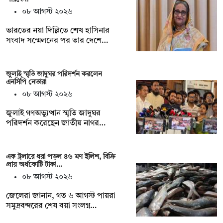
০৮ আগস্ট ২০২৬
ভারতের নয়া দিল্লিতে শেখ হাসিনার
সংবাদ সম্মেলনের পর তার দেশে…
জুলাই স্মৃতি জাদুঘর পরিদর্শন করলেন
এনসিপি নেতারা
০৮ আগস্ট ২০২৬
জুলাই গণঅভ্যুত্থান স্মৃতি জাদুঘর
পরিদর্শন করেছেন জাতীয় নাগর…
এক ট্রলারে ধরা পড়ল ৪৬ মণ ইলিশ, বিক্রি
প্রায় অর্ধকোটি টাকা…
০৮ আগস্ট ২০২৬
জেলেরা জানান, গত ৬ আগস্ট পায়রা
সমুদ্রবন্দরের শেষ বয়া সংলগ্ন…