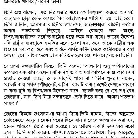
রেকর্ডেড থাকবে,’ বলেন তিনি।
তিনি প্রশ্ন রাখেন, ‘এত নিরাপত্তার মধ্যে কে বিশৃঙ্খলা করতে আসবে?
আহাম্মক ছাড়া কেউ আসবে কি? আহাম্মকের শাস্তি যা হয়, তাই হবে।’
তিনি জানান, আনসার বাহিনীর প্রধানসহ আইনশৃঙ্খলা বাহিনী কঠোর
ভাষায় সতর্কবার্তা দিয়েছে। ‘আইনে যেভাবে বলা আছে,
বিশৃঙ্খলাকারীদের সর্বোচ্চ কঠোর হস্তে দমন করা হবে। তাদের উদ্দেশ্য
যদি রাষ্ট্রীয় ব্যবস্থাকে হুমকির মধ্যে ফেলা হয়, তবে তাকে রাষ্ট্রীয় শত্রু
হিসেবে গণ্য করা হবে এবং আইনে বর্ণিত কঠিন থেকে কঠোরতর ব্যবস্থা
নেওয়া হবে। বাংলাদেশে তা একটি উদাহরণ হয়ে থাকবে,’ বলেন তিনি।
গোয়েন্দা নজরদারির বিষয়ে তিনি বলেন, ‘আপনারা শুধু আইসবার্গের
উপরের এক ভাগ দেখেন। বাকি দশ ভাগ আমরা গোপনে কাজ করি। সব
প্রস্তুতি নেওয়া আছে। কেউ সাহসই পাবে না।’ তিনি পুনরায় বলেন,
‘ব্যালট বাক্স পর্যন্ত পৌঁছানোই কঠিন। ব্যালট বাক্স চোখেই দেখতে পারবে
না যারা চুরি বা বিশৃঙ্খলার উদ্দেশ্যে যাবে। ব্যালট বাক্স দেখবে শুধু বৈধ
ভোটাররা, যারা স্লিপ নিয়ে সুন্দরভাবে ভোট দিতে যাবে। আমরা শতভাগ
প্রস্তুত।’
ভোটের দিনকে উৎসবমুখর আখ্যা দিয়ে তিনি বলেন, ‘ঈদের আমেজে
ভোটকেন্দ্রে আসুন। যেমন ঈদের দিনে বাসায় গেলে আপ্যায়ন করা হয়,
তেমন পরিবেশ তৈরি করা হয়েছে। ১২ তারিখ একটি উৎসবের মতো
হবে।’ তিনি দাবি করেন, বাসস্ট্যান্ডগুলোতে ইতোমধ্যে ভিড় বেড়েছে,