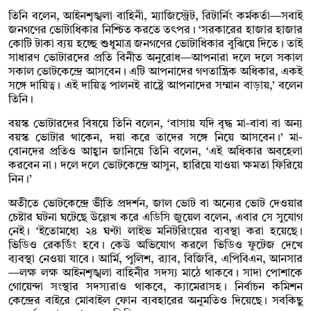
তিনি বলেন, আইনশৃঙ্খলা বাহিনী, ম্যাজিস্ট্রেট, রিটার্নিং কর্মকর্তা—সবাই
জনগণের ভোটাধিকার নিশ্চিত করতে তৎপর। ‘সরকারের হাজার হাজার
কোটি টাকা ব্যয় হচ্ছে শুধুমাত্র জনগণের ভোটাধিকার বুঝিয়ে দিতে। তাই
সাধারণ ভোটারদের প্রতি বিনীত অনুরোধ—আপনারা দলে দলে সকাল
সকাল ভোটকেন্দ্রে আসবেন। এটি আপনাদের গণতান্ত্রিক অধিকার, একই
সঙ্গে দায়িত্ব। এই দায়িত্ব পালনই রাষ্ট্রে আপনাদের সম্মান বাড়ায়,’ বলেন
তিনি।
বয়স্ক ভোটারদের বিষয়ে তিনি বলেন, ‘বাসায় যদি বৃদ্ধ মা-বাবা বা অন্য
বয়স্ক ভোটার থাকেন, দয়া করে তাদের সঙ্গে নিয়ে আসবেন।’ মা-
বোনদের প্রতিও আহ্বান জানিয়ে তিনি বলেন, ‘এই অধিকার অবহেলা
করবেন না। দলে দলে ভোটকেন্দ্রে আসুন, হারিয়ে যাওয়া ক্ষমতা ফিরিয়ে
নিন।’
অতীতে ভোটকেন্দ্রে ভীতি প্রদর্শন, জাল ভোট বা অন্যের ভোট দেওয়ার
চেষ্টার ঘটনা ঘটেছে উল্লেখ করে এডিসি জুয়েল বলেন, এবার সে সুযোগ
নেই। ‘ইতোমধ্যে ২৪ ঘণ্টা লাইভ মনিটরিংয়ের ব্যবস্থা করা হয়েছে।
ভিডিও রেকর্ডিং হবে। কেউ অভিযোগ করলে ভিডিও ফুটেজ দেখে
ব্যবস্থা নেওয়া যাবে। আর্মি, পুলিশ, র‍্যাব, বিজিবি, এপিবিএন, আনসার
—লক্ষ লক্ষ আইনশৃঙ্খলা বাহিনীর সদস্য মাঠে থাকবে। সাদা পোশাকে
গোয়েন্দা সংস্থার সদস্যরাও থাকবে, ক্যামেরাসহ। নির্বাচন কমিশন
কেন্দ্রের বাইরে মোবাইল ফোন ব্যবহারের অনুমতিও দিয়েছে। সবকিছু